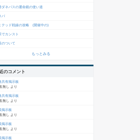
特ダネパスの運命鏡の使い道
スパ
ミテッド戦線の攻略 (開催中の)
茶でカンスト
装のついて
もっとみる
近のコメント
略共有掲示板
名無し
より
略共有掲示板
名無し
より
談掲示板
名無し
より
談掲示板
名無し
より
談掲示板