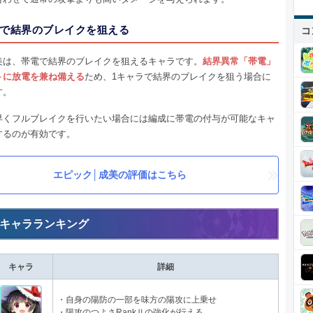
で結界のブレイクを狙える
コ
美は、帯電で結界のブレイクを狙えるキャラです。
結界異常「帯電」
トに放電を兼ね備える
ため、1キャラで結界のブレイクを狙う場合に
す。
早くフルブレイクを行いたい場合には編成に帯電の付与が可能なキャ
するのが有効です。
エピック│成美の評価はこちら
キャラランキング
キャラ
詳細
・自身の陽防の一部を味方の陽攻に上乗せ
・陽攻のつよさRankⅡの強化が行える