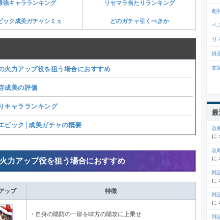
最強キャラランキング
リセマラ当たりランキング
超
ピック成美ガチャシミュ
どのガチャ引くべきか
ベ
リ
緑
衣
の火力アップ役を狙う場合におすすめ
寺成美の評価
りキャラランキング
最
エピック│成美ガチャの概要
攻
に
攻
に
火力アップ役を狙う場合におすすめ
雑
に
アップ
特徴
雑
に
・自身の陽防の一部を味方の陽攻に上乗せ
雑