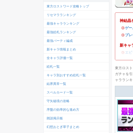
東方ロストワード攻略トップ
リセマラランキング
神結晶
最強キャラランキング
・
ゲー
最強絵札ランキング
・
プレ
最強パーティ編成
新キャ
新キャラ情報まとめ
・
エピ
全キャラ評価一覧
絵札一覧
東方ロスト
ガチャを引
キャラ別おすすめ絵札一覧
ャラランキ
結界異常一覧
スペルカード一覧
守矢秘境の攻略
序盤の効率的な進め方
雑談掲示板
幻想おとぎ草子まとめ