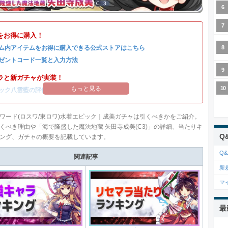
をお得に購入！
ム内アイテムをお得に購入できる公式ストアはこちら
ゼントコード一覧と入力方法
ラと新ガチャが実装！
もっと見る
ック八雲藍の評価
/
ガチャシミュ
/
引くべきか
ワード(ロスワ/東ロワ)水着エピック｜成美ガチャは引くべきかをご紹介。
くべき理由や「海で隆盛した魔法地蔵 矢田寺成美(C3)」の詳細、当たりキ
Q
ング、ガチャの概要を記載しています。
Q&
関連記事
新
マ
最