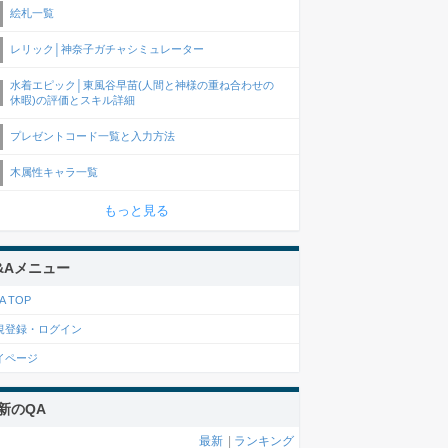
絵札一覧
レリック│神奈子ガチャシミュレーター
水着エピック│東風谷早苗(人間と神様の重ね合わせの
休暇)の評価とスキル詳細
プレゼントコード一覧と入力方法
木属性キャラ一覧
もっと見る
&Aメニュー
A TOP
規登録・ログイン
イページ
新のQA
最新
|
ランキング