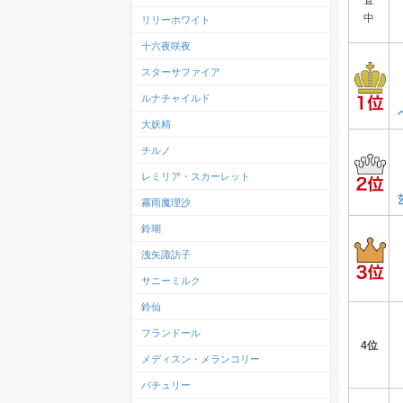
中
リリーホワイト
十六夜咲夜
スターサファイア
ルナチャイルド
大妖精
チルノ
レミリア・スカーレット
霧雨魔理沙
鈴瑚
洩矢諏訪子
サニーミルク
鈴仙
フランドール
4位
メディスン・メランコリー
パチュリー