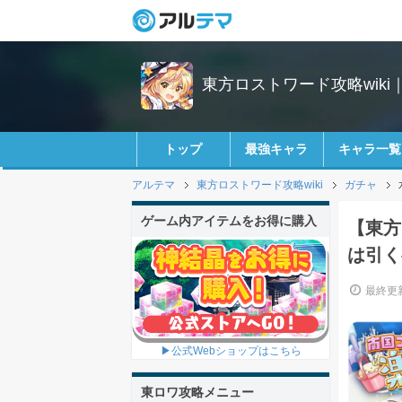
東方ロストワード攻略wiki
トップ
最強キャラ
キャラ一覧
アルテマ
東方ロストワード攻略wiki
ガチャ
ゲーム内アイテムをお得に購入
【東方
は引く
最終更新
▶公式Webショップはこちら
東ロワ攻略メニュー