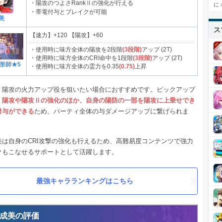
・陽攻のつよさRankⅡの強化が行える
に
・帯電付与とブレイクが可能
美
ス
【速力】+120 【陽攻】+60
・使用時に味方全体の陽攻を2段階
(3段階)
アップ (2T)
・使用時に味方全体のCRI命中を1段階
(3段階)
アップ (2T)
形師★5
・使用時に味方全体の霊力を0.35
(0.75)
上昇
、陽攻の火力アップ役を狙いたい場合におすすめです。ピックアップ
、
陽攻や陽攻Ⅱの強化のほか、自身の陽防の一部を陽攻に上乗せでき
付与ができる
ため、パーティ全体の与ダメージアップに繋げられま
美は自身のCRI攻撃の強化も行えるため、高難易度コンテンツで強力
クもこなせるサポートとして活躍します。
最強キャラランキングはこちら
成美の評価