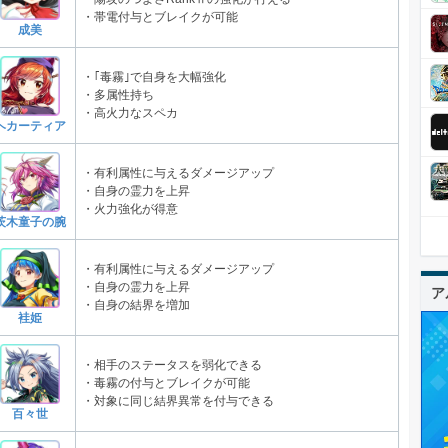
・帯電付与とブレイクが可能
成美
・｢毒霧｣で自身を大幅強化
・多属性持ち
・高火力なスペカ
ヘカーティア
・有利属性に与えるダメージアップ
・自身の霊力を上昇
・火力強化が得意
茨木童子の腕
・有利属性に与えるダメージアップ
・自身の霊力を上昇
ア
・自身の結界を増加
袿姫
・相手のステータスを弱化できる
・毒霧の付与とブレイクが可能
・対象に同じ結界異常を付与できる
百々世