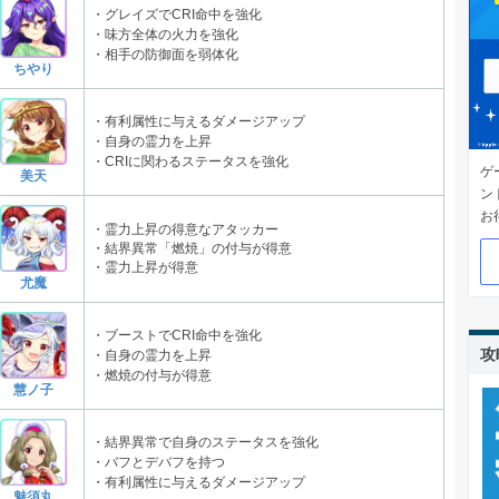
・グレイズでCRI命中を強化
・味方全体の火力を強化
・相手の防御面を弱体化
ちやり
・有利属性に与えるダメージアップ
・自身の霊力を上昇
・CRIに関わるステータスを強化
ゲ
美天
ン
お
・霊力上昇の得意なアタッカー
・結界異常「燃焼」の付与が得意
・霊力上昇が得意
尤魔
・ブーストでCRI命中を強化
攻
・自身の霊力を上昇
・燃焼の付与が得意
慧ノ子
・結界異常で自身のステータスを強化
・バフとデバフを持つ
・有利属性に与えるダメージアップ
魅須丸