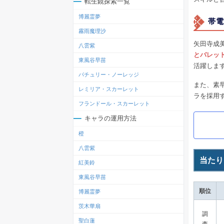
転生鏡探索一覧
博麗霊夢
帯電
霧雨魔理沙
矢田寺成
八雲紫
とバレッ
東風谷早苗
活躍しま
パチュリー・ノーレッジ
また、素
レミリア・スカーレット
ラを採用
フランドール・スカーレット
キャラの運用方法
橙
八雲紫
当たり
紅美鈴
東風谷早苗
順位
博麗霊夢
茨木華扇
調
聖白蓮
査