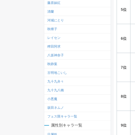
藤原妹紅
5位
清蘭
河城にとり
秋穣子
レイセン
6位
稗田阿求
八坂神奈子
秋静葉
7位
古明地こいし
九十九弁々
九十九八橋
8位
小悪魔
坂田ネムノ
フェス限キャラ一覧
属性別キャラ一覧
9位
日属性