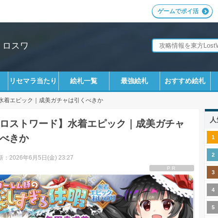
ゲームでポイ活
｜ロスワ
リセマラ当たり
絵札一覧
最強絵札
おすすめ絵札
水着エピック｜成美ガチャは引くべきか
人
ロストワード】水着エピック｜成美ガチャ
べきか
：2026年6月5日(金) 23:27
PR