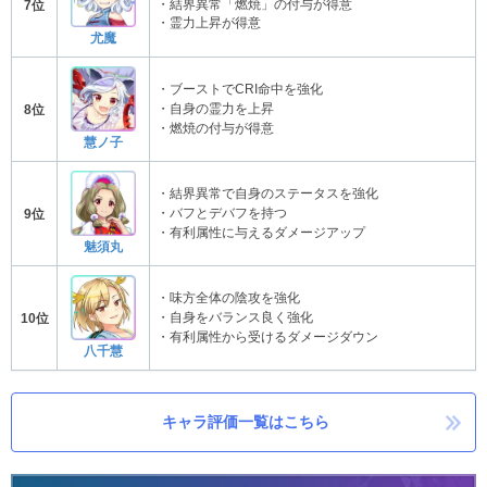
・結界異常「燃焼」の付与が得意
7位
・霊力上昇が得意
尤魔
・ブーストでCRI命中を強化
・自身の霊力を上昇
8位
・燃焼の付与が得意
慧ノ子
・結界異常で自身のステータスを強化
・バフとデバフを持つ
9位
・有利属性に与えるダメージアップ
魅須丸
・味方全体の陰攻を強化
・自身をバランス良く強化
10位
・有利属性から受けるダメージダウン
八千慧
キャラ評価一覧はこちら