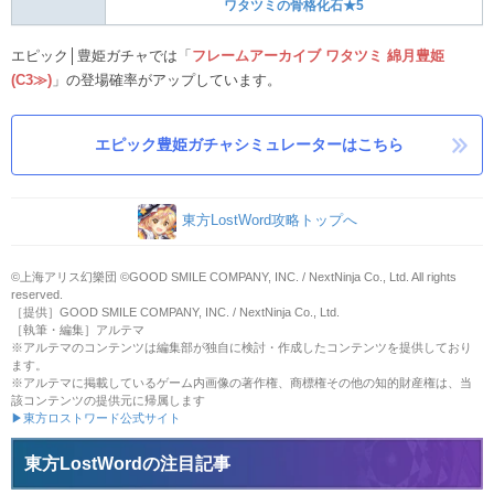
ワタツミの骨格化石★5
エピック│豊姫ガチャでは「
フレームアーカイブ ワタツミ 綿月豊姫
(C3≫)
」の登場確率がアップしています。
エピック豊姫ガチャシミュレーターはこちら
東方LostWord攻略トップへ
©上海アリス幻樂団 ©GOOD SMILE COMPANY, INC. / NextNinja Co., Ltd. All rights
reserved.
［提供］GOOD SMILE COMPANY, INC. / NextNinja Co., Ltd.
［執筆・編集］アルテマ
※アルテマのコンテンツは編集部が独自に検討・作成したコンテンツを提供しており
ます。
※アルテマに掲載しているゲーム内画像の著作権、商標権その他の知的財産権は、当
該コンテンツの提供元に帰属します
▶東方ロストワード公式サイト
東方LostWordの注目記事