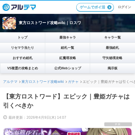
ログイン
ゲームでポイ活
東方ロストワード攻略wiki｜ロスワ
トップ
最強キャラ
キャラ一覧
リセマラ当たり
絵札一覧
最強絵札
おすすめ絵札
紅魔塔攻略
守矢秘境攻略
VS複霊の攻略まとめ
公式Webショップ
掲示板
アルテマ
東方ロストワード攻略wiki
ガチャ
エピック｜豊姫ガチャは引くべ
【東方ロストワード】エピック｜豊姫ガチャは
引くべきか
最終更新：2026年4月9日(木) 14:07
PR