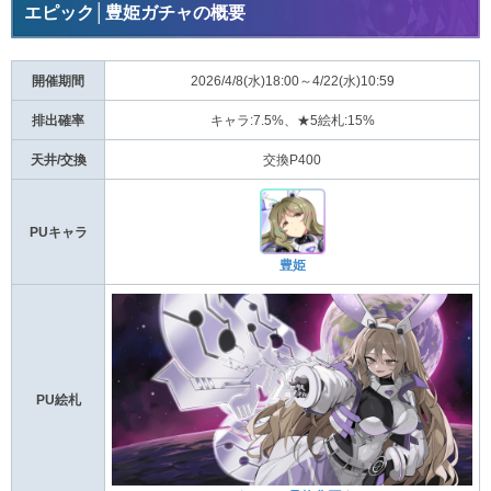
エピック│豊姫ガチャの概要
開催期間
2026/4/8(水)18:00～4/22(水)10:59
排出確率
キャラ:7.5%、★5絵札:15%
天井/交換
交換P400
PUキャラ
豊姫
PU絵札