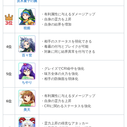
茨木童子の腕
・有利属性に与えるダメージアップ
・自身の霊力を上昇
・自身の結界を増加
袿姫
・相手のステータスを弱化できる
・毒霧の付与とブレイクが可能
4位
・対象に同じ結界異常を付与できる
百々世
・グレイズでCRI命中を強化
・味方全体の火力を強化
5位
・相手の防御面を弱体化
ちやり
・有利属性に与えるダメージアップ
・自身の霊力を上昇
6位
・CRIに関わるステータスを強化
美天
・霊力上昇の得意なアタッカー