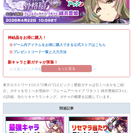
神結晶をお得に購入！
・
ゲーム内アイテムをお得に購入できる公式ストアはこちら
・
プレゼントコード一覧と入力方法
新キャラと新ガチャが実装！
もっと見る
・
水着エピック早苗の評価
/
ガチャシミュ
/
引くべきか
東方ロストワード(ロスワ/東ロワ)エピック｜豊姫ガチャは引くべきかをご紹
介。ガチャを引くべき理由や「フレームアーカイブ ワタツミ 綿月豊姫(C3≫)」
の詳細、当たりキャラランキング、ガチャの概要を記載しています。
関連記事