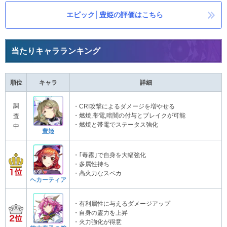
エピック│豊姫の評価はこちら
当たりキャラランキング
順位
キャラ
詳細
調
・CRI攻撃によるダメージを増やせる
・燃焼,帯電,暗闇の付与とブレイクが可能
査
・燃焼と帯電でステータス強化
中
豊姫
・｢毒霧｣で自身を大幅強化
・多属性持ち
・高火力なスペカ
ヘカーティア
・有利属性に与えるダメージアップ
・自身の霊力を上昇
・火力強化が得意