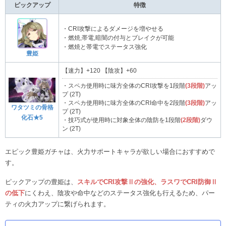
ピックアップ
特徴
・CRI攻撃によるダメージを増やせる
・燃焼,帯電,暗闇の付与とブレイクが可能
・燃焼と帯電でステータス強化
豊姫
【速力】+120 【陰攻】+60
・スペカ使用時に味方全体のCRI攻撃を1段階
(3段階)
アッ
プ (2T)
・スペカ使用時に味方全体のCRI命中を2段階
(3段階)
アッ
ワタツミの骨格
プ (2T)
化石★5
・技巧式が使用時に対象全体の陰防を1段階
(2段階)
ダウ
ン (2T)
エピック豊姫ガチャは、火力サポートキャラが欲しい場合におすすめで
す。
ピックアップの豊姫は、
スキルでCRI攻撃Ⅱの強化、ラスワでCRI防御Ⅱ
の低下
にくわえ、陰攻や命中などのステータス強化も行えるため、パー
ティの火力アップに繋げられます。