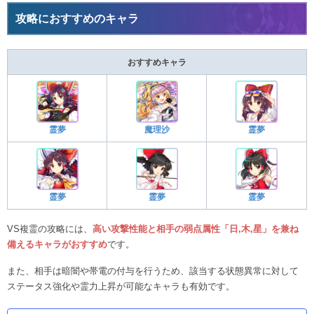
攻略におすすめのキャラ
おすすめキャラ
霊夢
魔理沙
霊夢
霊夢
霊夢
霊夢
VS複霊の攻略には、
高い攻撃性能と相手の弱点属性「日,木,星」を兼ね
備えるキャラがおすすめ
です。
また、相手は暗闇や帯電の付与を行うため、該当する状態異常に対して
ステータス強化や霊力上昇が可能なキャラも有効です。