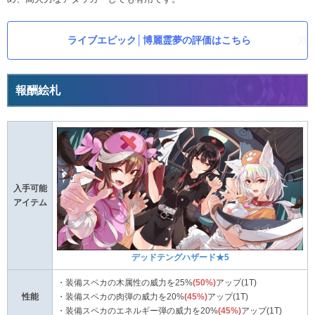
ライブエピック│博麗霊夢の評価はこちら
報酬絵札
入手可能
アイテム
デッドテングハザード★5
・装備スペカの木属性の威力を25%
(50%)
アップ(1T)
性能
・装備スペカの肉弾の威力を20%
(45%)
アップ(1T)
・装備スペカのエネルギー弾の威力を20%
(45%)
アップ(1T)