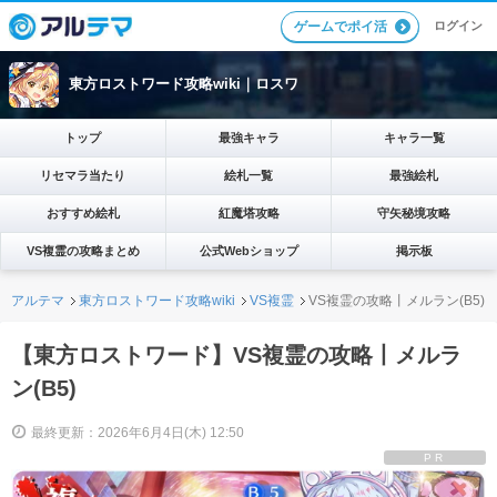
ログイン
ゲームでポイ活
東方ロストワード攻略wiki｜ロスワ
トップ
最強キャラ
キャラ一覧
リセマラ当たり
絵札一覧
最強絵札
おすすめ絵札
紅魔塔攻略
守矢秘境攻略
VS複霊の攻略まとめ
公式Webショップ
掲示板
アルテマ
東方ロストワード攻略wiki
VS複霊
VS複霊の攻略丨メルラン(B5)
【東方ロストワード】VS複霊の攻略丨メルラ
ン(B5)
最終更新：2026年6月4日(木) 12:50
PR