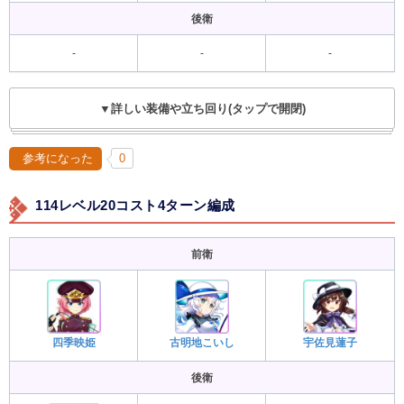
後衛
-
-
-
▼詳しい装備や立ち回り(タップで開閉)
参考になった
0
114レベル20コスト4ターン編成
前衛
四季映姫
古明地こいし
宇佐見蓮子
後衛