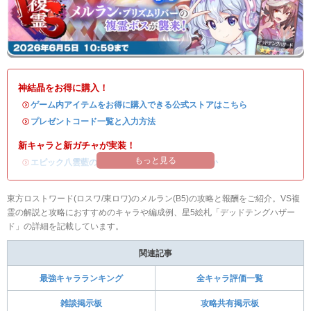
神結晶をお得に購入！
・
ゲーム内アイテムをお得に購入できる公式ストアはこちら
・
プレゼントコード一覧と入力方法
新キャラと新ガチャが実装！
もっと見る
・
エピック八雲藍の評価
/
ガチャシミュ
/
引くべきか
東方ロストワード(ロスワ/東ロワ)のメルラン(B5)の攻略と報酬をご紹介。VS複
霊の解説と攻略におすすめのキャラや編成例、星5絵札「デッドテングハザー
ド」の詳細を記載しています。
関連記事
最強キャラランキング
全キャラ評価一覧
雑談掲示板
攻略共有掲示板