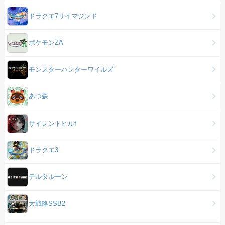
ドラクエ7リイマジンド
ポケモンZA
モンスターハンターワイルズ
あつ森
サイレントヒルf
ドラクエ3
デルタルーン
大戦略SSB2