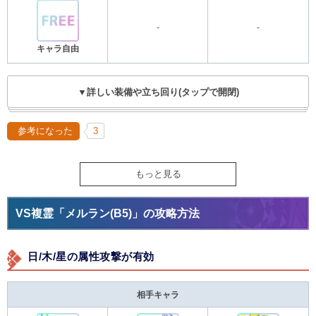
-
-
キャラ自由
▼詳しい装備や立ち回り(タップで開閉)
参考になった
3
もっと見る
VS複霊「メルラン(B5)」の攻略方法
日/木/星の属性攻撃が有効
相手キャラ