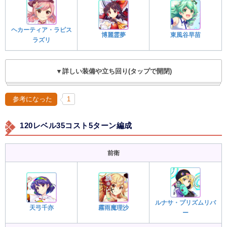
ヘカーティア・ラピス
博麗霊夢
東風谷早苗
ラズリ
▼詳しい装備や立ち回り(タップで開閉)
参考になった
1
120レベル35コスト5ターン編成
前衛
ルナサ・プリズムリバ
天弓千亦
霧雨魔理沙
ー