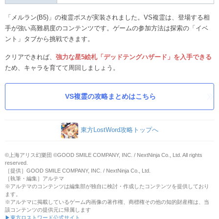
「メルラン(B5)」の複霊ボスが実装されました。VS複霊は、登場する相
手が強い高難易度のコンテンツです。ゲームの参加方法は探索の「イベ
ント」タブから挑戦できます。
クリアできれば、
強力な星5絵札「デッドテングハザード」を入手できる
ため、キャラを育てて周回しましょう。
VS複霊の攻略まとめはこちら
東方LostWord攻略トップへ
©上海アリス幻樂団 ©GOOD SMILE COMPANY, INC. / NextNinja Co., Ltd. All rights
reserved.
［提供］GOOD SMILE COMPANY, INC. / NextNinja Co., Ltd.
［執筆・編集］アルテマ
※アルテマのコンテンツは編集部が独自に検討・作成したコンテンツを提供しており
ます。
※アルテマに掲載しているゲーム内画像の著作権、商標権その他の知的財産権は、当
該コンテンツの提供元に帰属します
▶東方ロストワード公式サイト