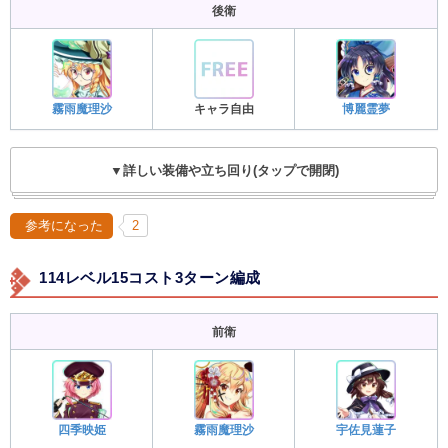
後衛
霧雨魔理沙
キャラ自由
博麗霊夢
▼詳しい装備や立ち回り(タップで開閉)
参考になった
2
114レベル15コスト3ターン編成
前衛
四季映姫
霧雨魔理沙
宇佐見蓮子