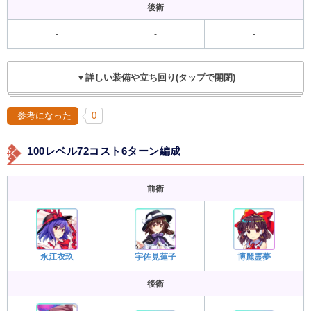
後衛
-
-
-
▼詳しい装備や立ち回り(タップで開閉)
参考になった
0
100レベル72コスト6ターン編成
前衛
永江衣玖
宇佐見蓮子
博麗霊夢
後衛