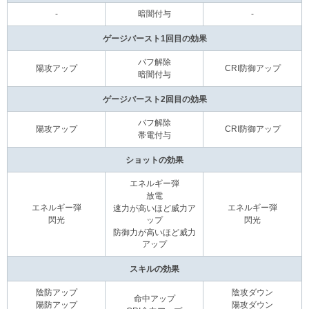
-
暗闇付与
-
ゲージバースト1回目の効果
バフ解除
陽攻アップ
CRI防御アップ
暗闇付与
ゲージバースト2回目の効果
バフ解除
陽攻アップ
CRI防御アップ
帯電付与
ショットの効果
エネルギー弾
放電
エネルギー弾
エネルギー弾
速力が高いほど威力ア
閃光
ップ
閃光
防御力が高いほど威力
アップ
スキルの効果
陰防アップ
陰攻ダウン
命中アップ
陽防アップ
陽攻ダウン