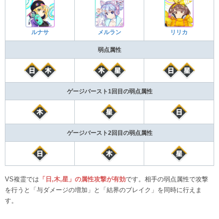
ルナサ
メルラン
リリカ
弱点属性
ゲージバースト1回目の弱点属性
ゲージバースト2回目の弱点属性
VS複霊では
「日,木,星」の属性攻撃が有効
です。相手の弱点属性で攻撃
を行うと「与ダメージの増加」と「結界のブレイク」を同時に行えま
す。