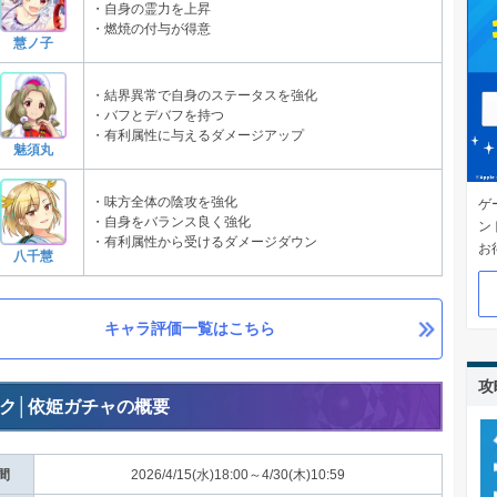
・自身の霊力を上昇
・燃焼の付与が得意
慧ノ子
・結界異常で自身のステータスを強化
・バフとデバフを持つ
・有利属性に与えるダメージアップ
魅須丸
・味方全体の陰攻を強化
ゲ
・自身をバランス良く強化
ン
・有利属性から受けるダメージダウン
お
八千慧
キャラ評価一覧はこちら
攻
ク│依姫ガチャの概要
間
2026/4/15(水)18:00～4/30(木)10:59