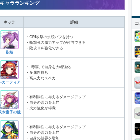
キャラランキング
キャラ
詳細
コ
・CRI攻撃の永続バフを持つ
・斬撃弾の威力アップが付与できる
・陰攻Ⅱを強化できる
依姫
・｢毒霧｣で自身を大幅強化
・多属性持ち
・高火力なスペカ
ヘカーティア
・有利属性に与えるダメージアップ
・自身の霊力を上昇
・火力強化が得意
茨木童子の腕
・有利属性に与えるダメージアップ
・自身の霊力を上昇
・自身の結界を増加