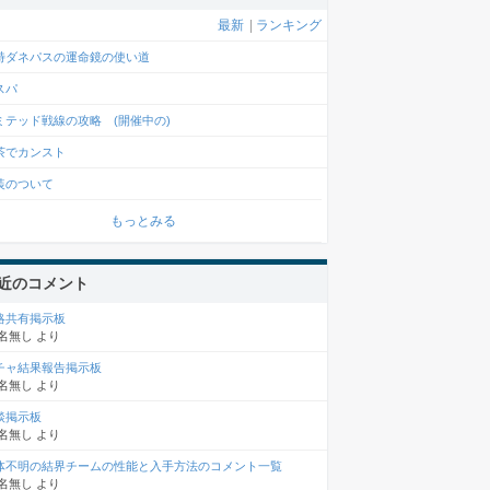
最新
|
ランキング
特ダネパスの運命鏡の使い道
スパ
ミテッド戦線の攻略 (開催中の)
茶でカンスト
装のついて
もっとみる
近のコメント
略共有掲示板
名無し
より
チャ結果報告掲示板
名無し
より
談掲示板
名無し
より
体不明の結界チームの性能と入手方法のコメント一覧
名無し
より