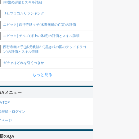
休暇)の評価とスキル詳細
リセマラ当たりランキング
エピック│西行寺幽々子(水着無縫の亡霊)の評価
エピック│チルノ(海上の氷精)の評価とスキル詳細
西行寺幽々子([多元軌跡8-9]黒き根の国のデッドドラゴ
ン)の評価とスキル詳細
ガチャはどれを引くべきか
もっと見る
&Aメニュー
A TOP
規登録・ログイン
イページ
新のQA