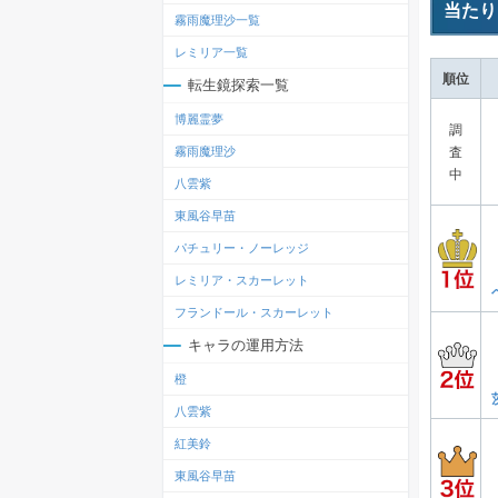
当たり
霧雨魔理沙一覧
レミリア一覧
順位
転生鏡探索一覧
博麗霊夢
調
霧雨魔理沙
査
中
八雲紫
東風谷早苗
パチュリー・ノーレッジ
レミリア・スカーレット
フランドール・スカーレット
キャラの運用方法
橙
八雲紫
紅美鈴
東風谷早苗