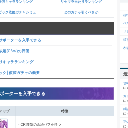
最強キャラランキング
リセマラ当たりランキング
ピック依姫ガチャシミュ
どのガチャ引くべきか
超
ベ
リ
サポーターを入手できる
緑
衣
依姫(C3≫)の評価
りキャラランキング
ック│依姫ガチャの概要
最
攻
に
ポーターを入手できる
ガ
に
雑
アップ
特徴
に
正
・CRI攻撃の永続バフを持つ
に