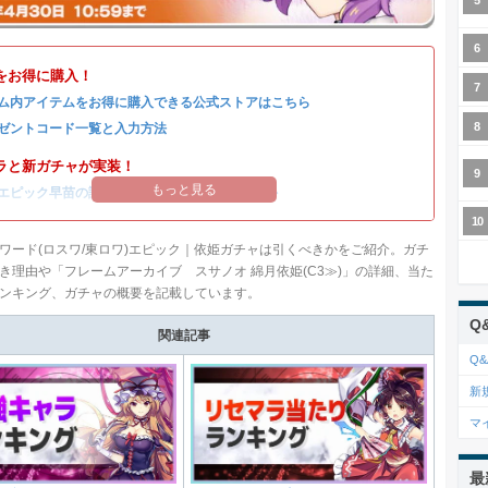
をお得に購入！
ム内アイテムをお得に購入できる公式ストアはこちら
ゼントコード一覧と入力方法
ラと新ガチャが実装！
もっと見る
エピック早苗の評価
/
ガチャシミュ
/
引くべきか
ワード(ロスワ/東ロワ)エピック｜依姫ガチャは引くべきかをご紹介。ガチ
き理由や「フレームアーカイブ スサノオ 綿月依姫(C3≫)」の詳細、当た
ンキング、ガチャの概要を記載しています。
Q
関連記事
Q&
新
マ
最