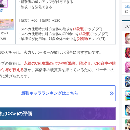
・斬撃弾の威力アップが付与できる
雑
・陰攻Ⅱを強化できる
姫
に
【陰攻】+60 【陰防】+120
ス
・スペカ使用時に味方全体の陰攻を
(3段階)
アップ (2T)
ノオの
・スペカ使用時に味方全体のCRI命中を
(3段階)
アップ (2T)
化石
・破壊式が使用時に対象全体の命中を
(2段階)
アップ (2T)
依姫ガチャは、火力サポーターが欲しい場合におすすめです。
ップの依姫は、
永続のCRI攻撃のバフや斬撃弾、陰攻Ⅱ、CRI命中や陰
の付与が行える
ほか、高倍率の硬質弾を持っているため、パーティの
プに繋げられます。
最強キャラランキングはこちら
姫(C3≫)の評価