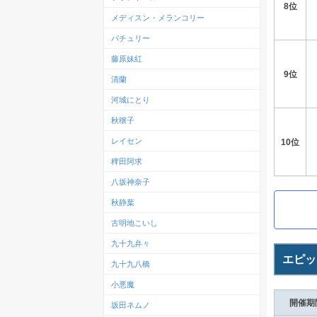
8位
メディスン・メランコリー
パチュリー
藤原妹紅
9位
清蘭
河城にとり
秋穣子
レイセン
10位
稗田阿求
八坂神奈子
秋静葉
古明地こいし
九十九弁々
エピッ
九十九八橋
小悪魔
開催期
坂田ネムノ