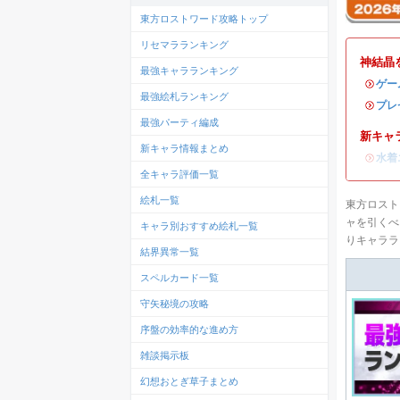
東方ロストワード攻略トップ
リセマラランキング
神結晶
最強キャラランキング
・
ゲー
最強絵札ランキング
・
プレ
最強パーティ編成
新キャ
新キャラ情報まとめ
・
水着
全キャラ評価一覧
絵札一覧
東方ロスト
ャを引くべ
キャラ別おすすめ絵札一覧
りキャララ
結界異常一覧
スペルカード一覧
守矢秘境の攻略
序盤の効率的な進め方
雑談掲示板
幻想おとぎ草子まとめ