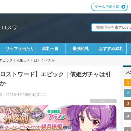
ゲームでポイ活
｜ロスワ
リセマラ当たり
絵札一覧
最強絵札
おすすめ絵札
エピック｜依姫ガチャは引くべきか
人
ロストワード】エピック｜依姫ガチャは引
か
：2026年4月15日(水) 21:11
PR