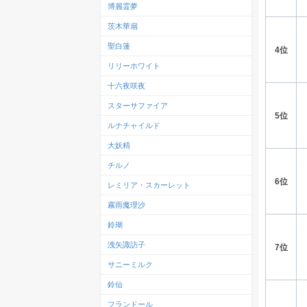
博麗霊夢
茨木華扇
聖白蓮
4位
リリーホワイト
十六夜咲夜
スターサファイア
5位
ルナチャイルド
大妖精
チルノ
6位
レミリア・スカーレット
霧雨魔理沙
鈴瑚
洩矢諏訪子
7位
サニーミルク
鈴仙
フランドール