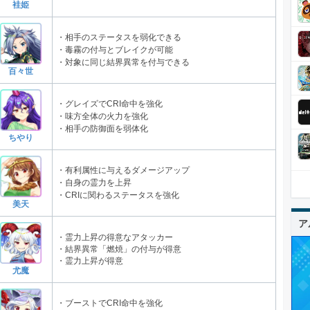
袿姫
・相手のステータスを弱化できる
・毒霧の付与とブレイクが可能
・対象に同じ結界異常を付与できる
百々世
・グレイズでCRI命中を強化
・味方全体の火力を強化
・相手の防御面を弱体化
ちやり
・有利属性に与えるダメージアップ
・自身の霊力を上昇
・CRIに関わるステータスを強化
美天
ア
・霊力上昇の得意なアタッカー
・結界異常「燃焼」の付与が得意
・霊力上昇が得意
尤魔
・ブーストでCRI命中を強化