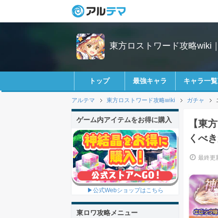
東方ロストワード攻略wiki
トップ
最強キャラ
キャラ一覧
アルテマ
東方ロストワード攻略wiki
ガチャ
ゲーム内アイテムをお得に購入
【東方
くべき
最終更新
▶公式Webショップはこちら
東ロワ攻略メニュー