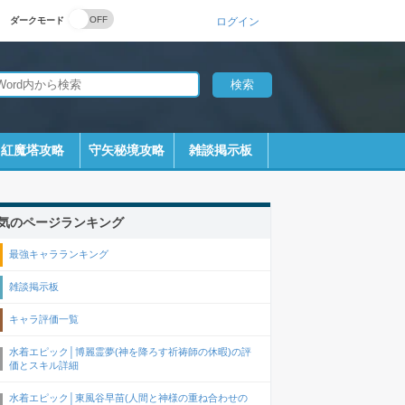
ダークモード
ログイン
紅魔塔攻略
守矢秘境攻略
雑談掲示板
気のページランキング
最強キャラランキング
雑談掲示板
キャラ評価一覧
水着エピック│博麗霊夢(神を降ろす祈祷師の休暇)の評
価とスキル詳細
水着エピック│東風谷早苗(人間と神様の重ね合わせの