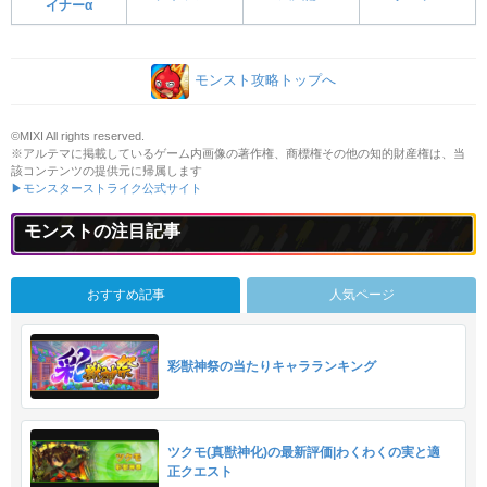
イナーα
モンスト攻略トップへ
©MIXI All rights reserved.
※アルテマに掲載しているゲーム内画像の著作権、商標権その他の知的財産権は、当
該コンテンツの提供元に帰属します
▶モンスターストライク公式サイト
モンストの注目記事
おすすめ記事
人気ページ
彩獣神祭の当たりキャラランキング
ツクモ(真獣神化)の最新評価|わくわくの実と適
正クエスト