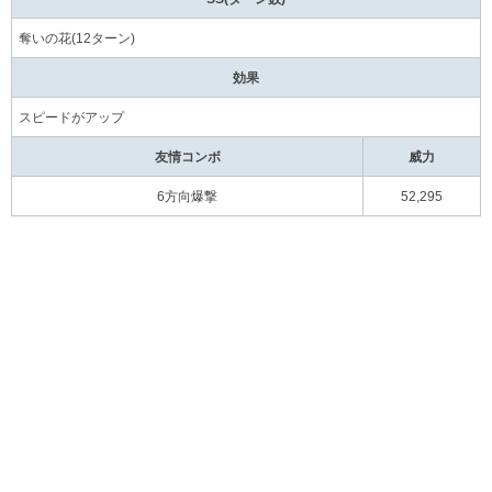
奪いの花(12ターン)
効果
スピードがアップ
友情コンボ
威力
6方向爆撃
52,295