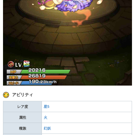
アビリティ
レア度
星5
属性
火
種族
幻妖