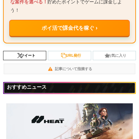
な案件を選べる！
貯めたポイントでゲームに課金しよ
う！
ポイ活で課金代を稼ぐ ›
ツイート
URL発行
お気に入り
記事について指摘する
おすすめニュース