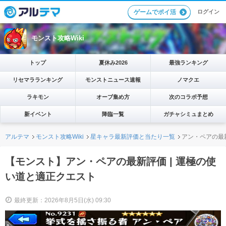
ログイン
ゲームでポイ活
モンスト攻略Wiki
トップ
夏休み2026
最強ランキング
リセマラランキング
モンストニュース速報
ノマクエ
ラキモン
オーブ集め方
次のコラボ予想
新イベント
降臨一覧
ガチャシミュまとめ
アルテマ
モンスト攻略Wiki
星キャラ最新評価と当たり一覧
アン・ペアの最新
【モンスト】アン・ペアの最新評価 | 運極の使
い道と適正クエスト
最終更新：2026年8月5日(水) 09:30