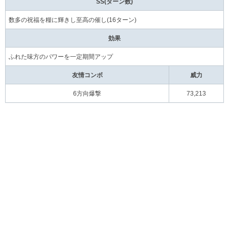
SS(ターン数)
数多の祝福を糧に輝きし至高の催し(16ターン)
効果
ふれた味方のパワーを一定期間アップ
友情コンボ
威力
6方向爆撃
73,213