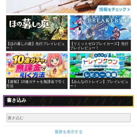
【ほの暮しの庭】先行プレイレビュ
【リミットゼロブレイカーズ】先行
ー！
プレイレビュー！
【速報】10連ガチャを無課金で引く
【みんなのトレイン】プレイレビュ
方法
ー！
書き込み
最新を表示する