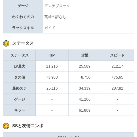
ゲージ
アンチブロック
わくわくの力
英雄の証なし
ラックスキル
ガイド
ステータス
ステータス
HP
攻撃
スピード
LV最大
21,216
25,589
212.17
タス値
+3,900
+8,750
+75.65
最終ステ
25,116
34,339
287.82
ゲージ
-
41,206
-
キラー
-
61,809
-
SSと友情コンボ