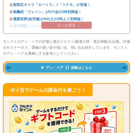
・
新限定キャラ「カーミラ」
/
「ツクモ」が登場！
・
新轟絶「ヴェイン」が8/7(金)19時初降臨！
・
麗夏映夢(超究極)が8/8(土)19時より初降臨！
もっと見る
・
新守護獣「ヒョーたん」が登場！
モンストのアン・ペアの評価と適正クエスト(覇者の塔・適正神殿)を記載。評価
点やステータス、運極の使い道や強い点、弱い点を紹介しています。モンスト
のアン・ペアを運極にする参考にしてください。
アン・ペア【】攻略はこちら
ポイ活でゲームの課金代を稼ごう！