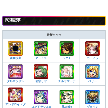
関連記事
最新キャラ
麗夏映夢
アラミス
ツクモ
カーミラ
ダルマツリン
佐宗リザ
チルサマーナ
ペリー
アンドロイドダ
ユグドラシルα
風火輪α
ヴェイン