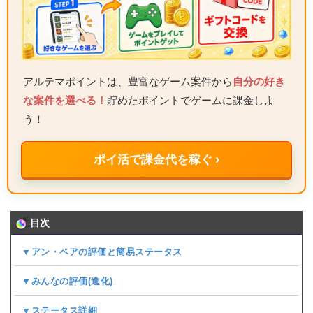
アルテマポイントは、豊富なゲーム案件から
自分の好き
な案件を選べる！
貯めたポイントでゲームに課金しよ
う！
ポイ活で課金代を稼ぐ ›
目次
▼アン・ペアの評価と簡易ステータス
▼みんなの評価(
進化
)
▼ステータス詳細