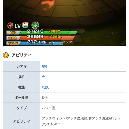
アビリティ
レア度
星6
属性
火
種族
幻妖
ボール型
反射
タイプ
パワー型
アンチウィンド/アンチ魔法陣/超アンチ減速壁(ラッ
アビリティ
ク)/幻妖キラー