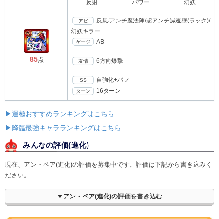
反射
パワー
幻妖
反風/アンチ魔法陣/超アンチ減速壁(ラック)/
アビ
幻妖キラー
AB
ゲージ
85
点
6方向爆撃
友情
自強化+バフ
SS
16ターン
ターン
▶運極おすすめランキングはこちら
▶降臨最強キャラランキングはこちら
みんなの評価(
進化
)
現在、アン・ペア(進化)の評価を募集中です。評価は下記から書き込みく
ださい。
▼アン・ペア(進化)の評価を書き込む