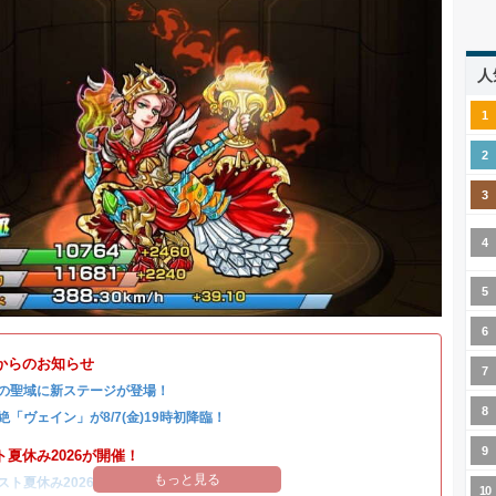
人
からのお知らせ
の聖域に新ステージが登場！
絶「ヴェイン」が8/7(金)19時初降臨！
ト夏休み2026が開催！
もっと見る
スト夏休み2026当たり
/
ガチャシミュ