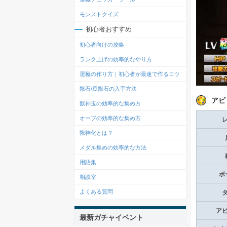
モンストクイズ
初心者おすすめ
初心者向けの攻略
ランク上げの効率的なやり方
運極の作り方｜初心者が最速で作るコツ
獣石/豆獣石の入手方法
アビ
獣神玉の効率的な集め方
オーブの効率的な集め方
獣神化とは？
メダル集めの効率的な方法
用語集
ボ
相談室
よくある質問
ア
最新ガチャイベント