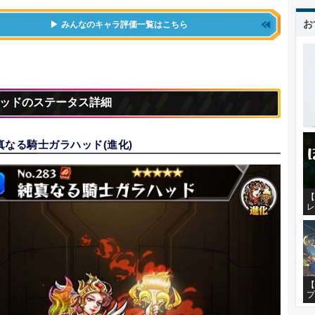
お
みんなのキャラ評価一覧はこちら
ッドのステータス詳細
真なる騎士ガラハッド(進化)
【
レ
【
プ