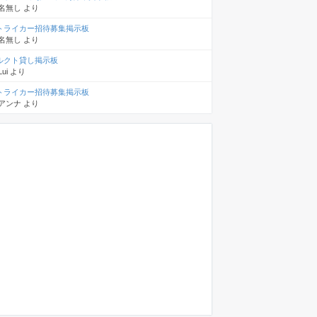
名無し
より
トライカー招待募集掲示板
名無し
より
ルクト貸し掲示板
Lui
より
トライカー招待募集掲示板
アンナ
より