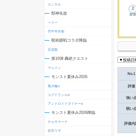
エシカル
2
獣神化改
友
ペリー
竹中半兵衛
呪術廻戦コラボ降臨
石流龍
第10弾 轟絶クエスト
ヴェイン
No.1
モンスト夏休み2026
風火輪α
評価
ユグドラシルα
強い
アンドロイドダイナーα
弱い
モンスト夏休み2026降臨
チルサマーナ
評価内
佐宗リザ