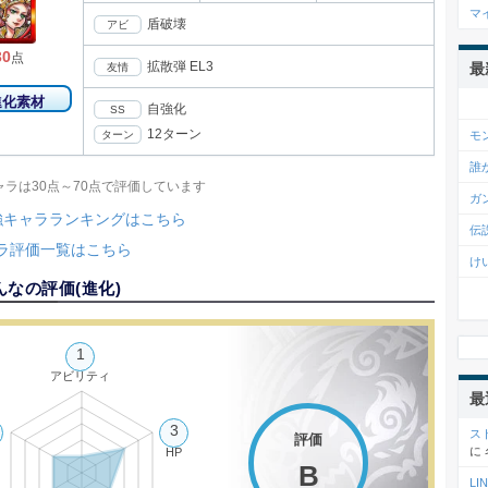
マ
盾破壊
アビ
30
点
拡散弾 EL3
最
友情
進化素材
自強化
SS
12ターン
モ
ターン
誰
キャラは30点～70点で評価しています
ガ
強キャラランキングはこちら
伝
ラ評価一覧はこちら
け
んなの評価(
進化
)
1
アビリティ
最
3
ス
評価
に
HP
B
L