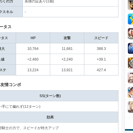
わくの力
英雄の証あり(1個)
クスキル
-
ータス
ータス
HP
攻撃
スピード
最大
10,764
11,681
388.3
ス値
+2,460
+2,240
+39.1
ステ
13,224
13,921
427.4
と友情コンボ
SS(ターン数)
手にて穢れず(12ターン)
効果
聖騎士の力で、スピードが特大アップ