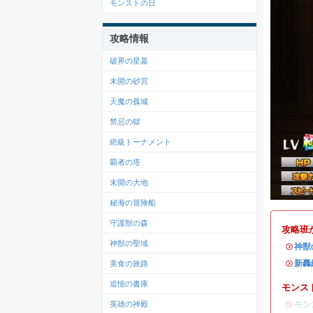
モンストの日
攻略情報
破界の星墓
未開の砂宮
天魔の孤城
禁忌の獄
絶級トーナメント
覇者の塔
未開の大地
秘海の冒険船
守護獣の森
攻略班
神獣の聖域
・
神獣
・
新轟
美食の旅路
追憶の書庫
モンス
・
モン
英雄の神殿