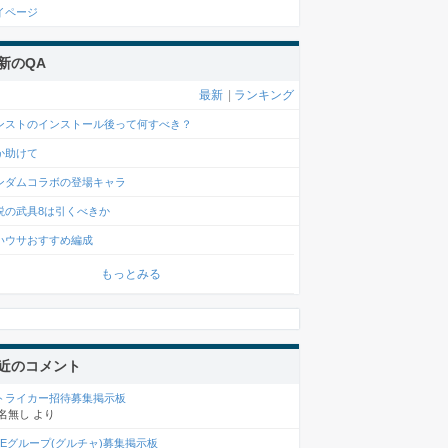
イページ
新のQA
最新
|
ランキング
ンストのインストール後って何すべき？
か助けて
ンダムコラボの登場キャラ
説の武具8は引くべきか
いウサおすすめ編成
もっとみる
近のコメント
トライカー招待募集掲示板
名無し
より
INEグループ(グルチャ)募集掲示板