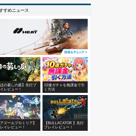
すすめニュース
ほの暮しの庭】先行プ
10連ガチャを無課金で引
イレビュー！
く方法
アズールプロミリア】
【BULLACATOR 】先行
レイレビュー！
プレイレビュー！