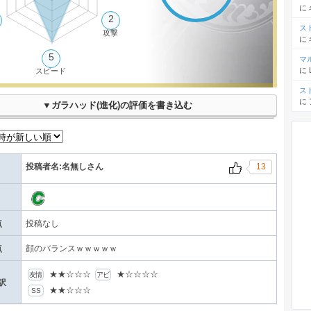
に
2
ス
情
攻撃
に
5
マ
に
スピード
ス
に
▼ガラハッド(進化)の評価を書き込む
投稿者名:名無しさん
13
点
投稿なし
点
顔のバランスｗｗｗｗｗ
★★☆☆☆
★☆☆☆☆
友情
アビ
訳
★★☆☆☆
SS