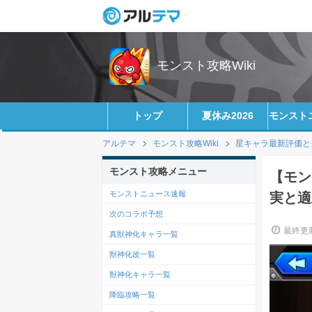
モンスト攻略Wiki
トップ
夏休み2026
モンスト
アルテマ
モンスト攻略Wiki
星キャラ最新評価と
モンスト攻略メニュー
【モン
モンストニュース速報
実と適
次のコラボ予想
最終更新
真獣神化キャラ一覧
獣神化改一覧
獣神化キャラ一覧
降臨攻略一覧