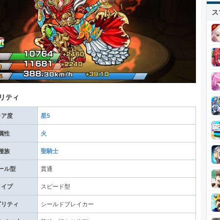
ス
リティ
レア度
星5
属性
火
種族
聖騎士
ール型
貫通
タイプ
スピード型
ビリティ
シールドブレイカー