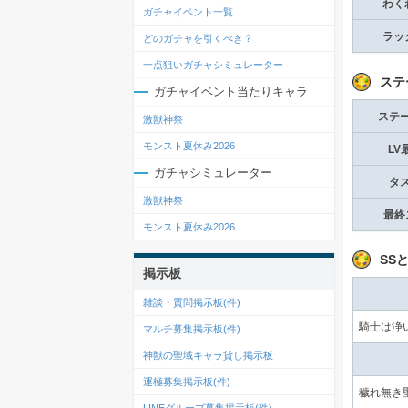
わく
ガチャイベント一覧
ラッ
どのガチャを引くべき？
一点狙いガチャシミュレーター
ステ
ガチャイベント当たりキャラ
ステ
激獣神祭
モンスト夏休み2026
LV
ガチャシミュレーター
タ
激獣神祭
最終
モンスト夏休み2026
SS
掲示板
雑談・質問掲示板(
件)
騎士は浄い
マルチ募集掲示板(
件)
神獣の聖域キャラ貸し掲示板
運極募集掲示板(
件)
穢れ無き