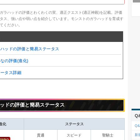
ガラハッドの評価とわくわくの実、適正クエスト(適正神殿)を記載。評価
タス、強い点や弱い点を紹介しています。モンストのガラハッドを育成す
てください。
ラハッドの評価と簡易ステータス
なの評価(
進化
)
テータス詳細
ッドの評価と簡易ステータス
Q
進化
ステータス
Q&
新
貫通
スピード
聖騎士