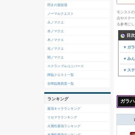
閃きの遊技場
モンストの
ノーマルクエスト
点やステー
火ノマクエ
る参考にし
水ノマクエ
目次
木ノマクエ
▼ガ
光ノマクエ
闇ノマクエ
▼みん
スクランブルユニバース
▼ス
降臨クエスト一覧
全降臨難易度一覧
ランキング
ガラハ
最強キャラランキング
リセマラランキング
火属性最強ランキング
水属性最強ランキング