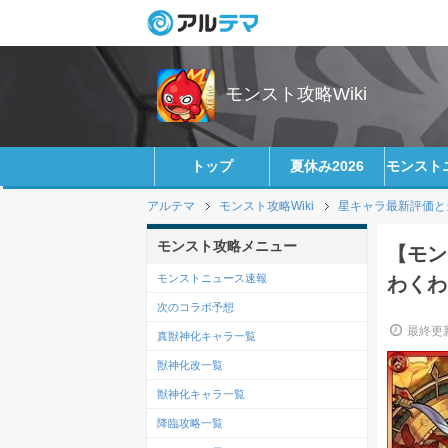
モンスト攻略Wiki
トップ
夏休み2026
モンスト
アルテマ
モンスト攻略Wiki
星キャラ最新評価と
モンスト攻略メニュー
【モン
モンストニュース速報
わくわ
次のコラボ予想
最終更新
真獣神化キャラ一覧
獣神化改一覧
獣神化キャラ一覧
降臨攻略一覧