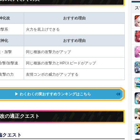
ス
神化改
おすすめ理由
加撃系
火力を底上げできる
獣神化
おすすめ理由
族・加撃
同じ種族の攻撃力がアップ
命撃/加撃速
同じ種族の攻撃力とHP/スピードがアップ
友撃の力
友情コンボの威力がアップする
わくわくの実おすすめランキングはこちら
改の適正クエスト
臨クエスト