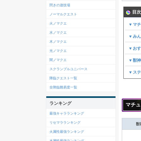
閃きの遊技場
目次
ノーマルクエスト
火ノマクエ
▼マ
水ノマクエ
▼みん
木ノマクエ
▼お
光ノマクエ
▼獣
闇ノマクエ
スクランブルユニバース
▼ス
降臨クエスト一覧
全降臨難易度一覧
ランキング
マチュ
最強キャラランキング
リセマラランキング
獣
火属性最強ランキング
水属性最強ランキング