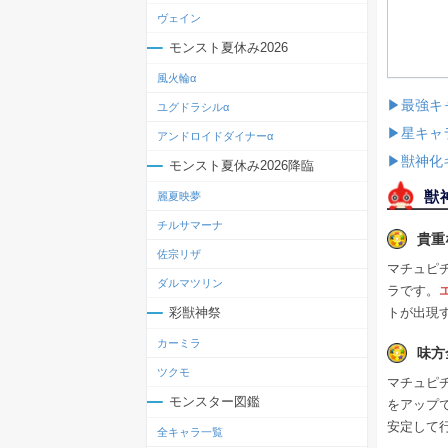
ヴェイン
モンスト夏休み2026
風火輪α
▶最強キ
ユグドラシルα
▶星キャ
アンドロイドダイナーα
▶獣神化
モンスト夏休み2026降臨
獣
麗夏映夢
チルサマーナ
貴重
佐宗リザ
マチュピ
ダルマツリン
ラです。
トが出現
彩獣神祭
カーミラ
味方
ツクモ
マチュピ
モンスター図鑑
をアップ
安定して
全キャラ一覧