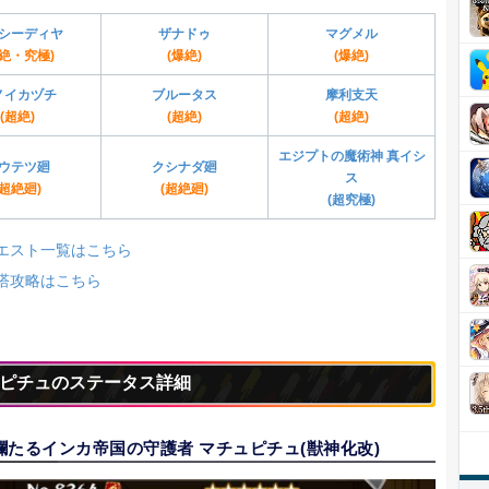
シーディヤ
ザナドゥ
マグメル
轟絶・究極)
(爆絶)
(爆絶)
ノイカヅチ
ブルータス
摩利支天
(超絶)
(超絶)
(超絶)
エジプトの魔術神 真イシ
ウテツ廻
クシナダ廻
ス
(超絶廻)
(超絶廻)
(超究極)
エスト一覧はこちら
塔攻略はこちら
ピチュのステータス詳細
爛たるインカ帝国の守護者 マチュピチュ(獣神化改)