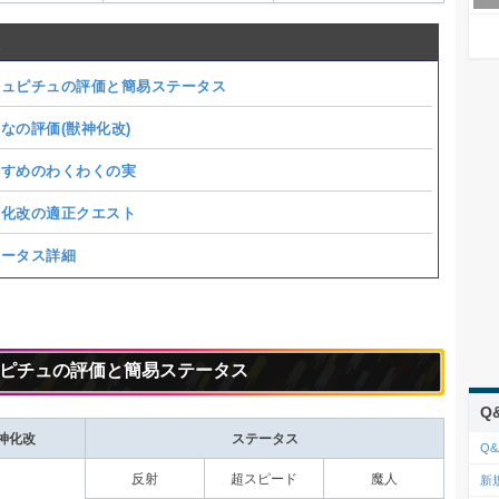
チュピチュの評価と簡易ステータス
なの評価(
獣神化改
)
すすめのわくわくの実
神化改の適正クエスト
テータス詳細
ピチュの評価と簡易ステータス
Q
神化改
ステータス
Q&
反射
超スピード
魔人
新