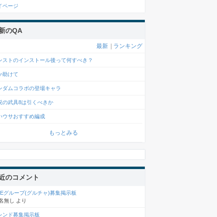
イページ
新のQA
最新
|
ランキング
ンストのインストール後って何すべき？
か助けて
ンダムコラボの登場キャラ
説の武具8は引くべきか
いウサおすすめ編成
もっとみる
近のコメント
INEグループ(グルチャ)募集掲示板
名無し
より
レンド募集掲示板