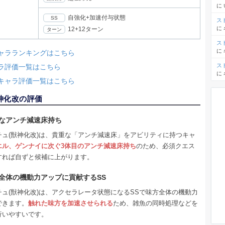
に
自強化+加速付与状態
SS
ス
に
12+12ターン
ターン
ス
に
ャラランキングはこちら
ス
ラ評価一覧はこちら
に
キャラ評価一覧はこちら
神化改の評価
なアンチ減速床持ち
チュ(獣神化改)は、貴重な「アンチ減速床」をアビリティに持つキャ
エル、ゲンナイに次ぐ3体目のアンチ減速床持ち
のため、必須クエス
すれば自ずと候補に上がります。
全体の機動力アップに貢献するSS
チュ(獣神化改)は、アクセラレータ状態になるSSで味方全体の機動力
できます。
触れた味方を加速させられる
ため、雑魚の同時処理などを
行いやすいです。