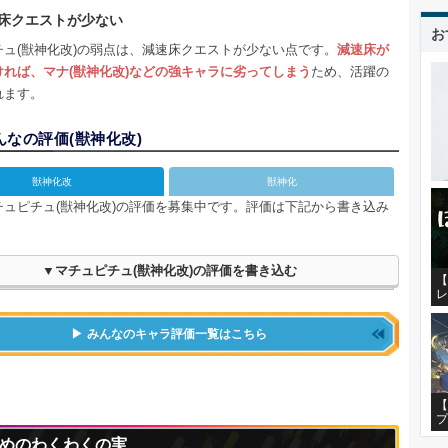
床クエストが少ない
お
チュ(獣神化改)の弱点は、減速床クエストが少ない点です。
減速床が
ければ、マナ(獣神化改)などの強キャラに劣ってしまう
ため、活躍の
れます。
んなの評価(
獣神化改
)
獣神化改
獣神化
チュピチュ(獣神化改)の評価を募集中です。評価は下記から書き込み
。
▼マチュピチュ(獣神化改)の評価を書き込む
【
レ
みんなのキャラ評価一覧はこちら
【
プ
めのわくわくの実