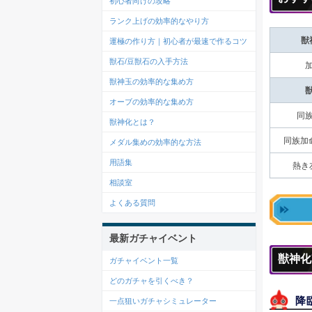
初心者向けの攻略
ランク上げの効率的なやり方
獣
運極の作り方｜初心者が最速で作るコツ
獣石/豆獣石の入手方法
獣神玉の効率的な集め方
オーブの効率的な集め方
同
獣神化とは？
同族加
メダル集めの効率的な方法
用語集
熱き
相談室
よくある質問
最新ガチャイベント
獣神化
ガチャイベント一覧
どのガチャを引くべき？
降
一点狙いガチャシミュレーター