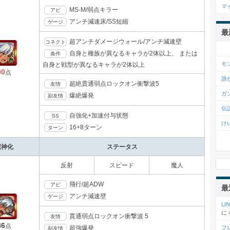
マ
MS-M/弱点キラー
アビ
アンチ減速床/SS短縮
ゲージ
最
超アンチダメージウォール/アンチ減速壁
コネクト
自身と種族が異なるキャラが2体以上、 または
条件
モ
自身と戦型が異なるキャラが2体以上
90
点
誰
超絶貫通弱点ロックオン衝撃波5
友情
ガ
爆絶爆発
副友情
伝
自強化+加速付与状態
SS
け
16+8ターン
ターン
獣神化
ステータス
反射
スピード
魔人
飛行/超ADW
アビ
最
アンチ減速壁
ゲージ
L
に
貫通弱点ロックオン衝撃波 5
友情
86
点
フ
超強爆発
副友情