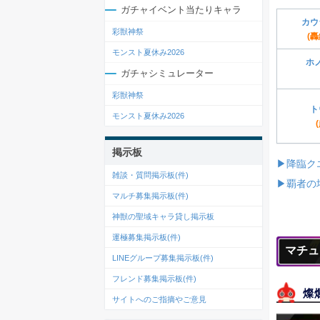
ガチャイベント当たりキャラ
カウ
彩獣神祭
(
モンスト夏休み2026
ホ
ガチャシミュレーター
彩獣神祭
ト
モンスト夏休み2026
掲示板
▶降臨ク
雑談・質問掲示板(
件)
▶覇者の
マルチ募集掲示板(
件)
神獣の聖域キャラ貸し掲示板
運極募集掲示板(
件)
マチュ
LINEグループ募集掲示板(
件)
フレンド募集掲示板(
件)
燦
サイトへのご指摘やご意見