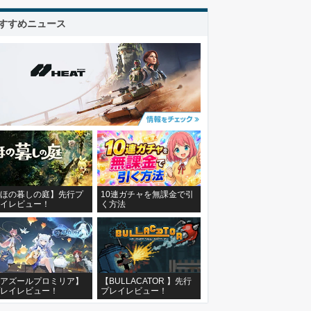
すすめニュース
ほの暮しの庭】先行プ
10連ガチャを無課金で引
イレビュー！
く方法
アズールプロミリア】
【BULLACATOR 】先行
レイレビュー！
プレイレビュー！