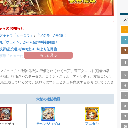
人
からのお知らせ
定キャラ「カーミラ」
/
「ツクモ」が登場！
絶「ヴェイン」が8/7(金)19時初降臨！
映夢(超究極)が8/8(土)19時より初降臨！
もっと見る
護獣「ヒョーたん」が登場！
マチュピチュ(獣神化改)の評価とわくわくの実、適正クエスト(覇者の塔・
を記載。評価点やステータス、コネクトスキル、アビリティ、友情コンボ、
点も記載しているので、獣神化改マチュピチュを育成する参考にしてくださ
栄枯の遺跡物語
チュピチュ
モヘンジョダロ
アユタヤ