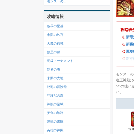
モンストの日
攻略情報
破界の星墓
攻略班
未開の砂宮
・
新限
天魔の孤城
・
新轟
・
麗夏
禁忌の獄
・
新守
絶級トーナメント
覇者の塔
モンストの
未開の大地
適正神殿)
SSの強い
秘海の冒険船
い。
守護獣の森
神獣の聖域
美食の旅路
追憶の書庫
マ
英雄の神殿