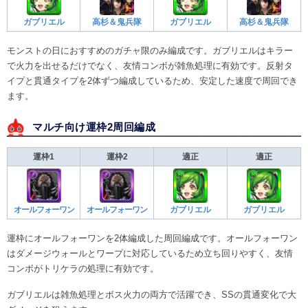
ガブリエル
高杉＆鬼兵隊
ガブリエル
高杉＆鬼兵隊
モンストの日におすすめのガチャ限のみ編成です。ガブリエルはキラー
で火力を出せるだけでなく、友情コンボが雑魚処理に有効です。反射タ
イプと貫通タイプを2体ずつ編成しているため、安定した速度で周回でき
ます。
マルチ向け運枠2周回編成
運枠1
運枠2
適正
適正
オールフォーワン
オールフォーワン
ガブリエル
ガブリエル
運枠にオールフォーワンを2体編成した周回編成です。オールフォーワン
はダメージウォールとワープに対応しているため立ち回りやすく、友情
コンボがトリケラの処理に有効です。
ガブリエルは雑魚処理とボス火力の両方で活躍でき、SSの貫通変化で大