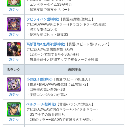
・エンペラータイムSSが強力
ガチャ
・加速友情で味方をサポート
フビライハン(獣神化)
【貫通/砲撃型/聖騎士】
アビ:ADW/AW/弱点キラー+(ドラゴンキラー/SS短縮)
・強力な友情コンボ
ガチャ
・便利な弱点ヒット麻痺SS
高杉晋助&鬼兵隊(獣神化)
【貫通/スピード型/サムライ】
アビ:超ADW/無属性耐性+(AW)
・12ターンで撃てる号令SSが便利
ガチャ
・無属性耐性と防御アップで被ダメージを軽減
Bランク
適正理由
小野妹子(獣神化)
【貫通/スピード型/亜人】
【貫通+超ADW/AW/機鉱封じEL/友情×2】
・回転率の高い自強化SS
ガチャ
・友情コンボの火力が高い
ベルクーリ(獣神化)
【貫通/バランス型/亜人】
アビ:超ADW/AW/弱点キラー+(バイタルキラー)
・SSで全ての敵を追討ち
ガチャ
・2種のキラー+超ADWで直殴り火力が高い