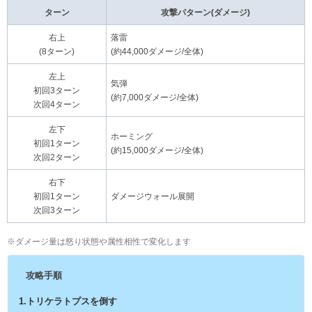
ターン
攻撃パターン(ダメージ)
右上
落雷
(8ターン)
(約44,000ダメージ/全体)
左上
気弾
初回3ターン
(約7,000ダメージ/全体)
次回4ターン
左下
ホーミング
初回1ターン
(約15,000ダメージ/全体)
次回2ターン
右下
初回1ターン
ダメージウォール展開
次回3ターン
※ダメージ量は怒り状態や属性相性で変化します
攻略手順
1.トリケラトプスを倒す