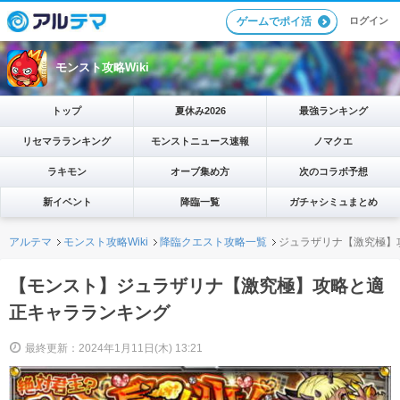
ログイン
ゲームでポイ活
モンスト攻略Wiki
トップ
夏休み2026
最強ランキング
リセマラランキング
モンストニュース速報
ノマクエ
ラキモン
オーブ集め方
次のコラボ予想
新イベント
降臨一覧
ガチャシミュまとめ
アルテマ
モンスト攻略Wiki
降臨クエスト攻略一覧
ジュラザリナ【激究極】
【モンスト】ジュラザリナ【激究極】攻略と適
正キャラランキング
最終更新：2024年1月11日(木) 13:21