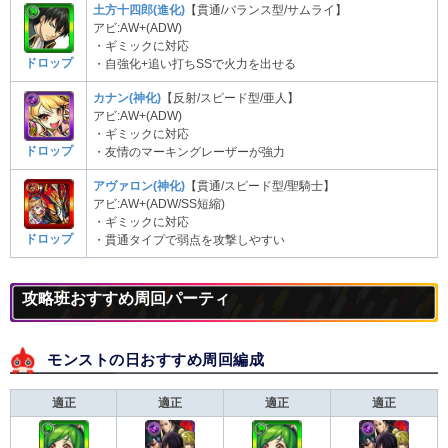
土方十四郎(進化)
【貫通/バランス型/サムライ】
アビ:AW+(ADW)
・ギミックに対応
ドロップ
・自強化+追い打ちSSで火力を出せる
カナン(神化)
【反射/スピード型/亜人】
アビ:AW+(ADW)
・ギミックに対応
ドロップ
・友情のマーキングレーザーが強力
アヴァロン(神化)
【貫通/スピード型/聖騎士】
アビ:AW+(ADW/SS短縮)
・ギミックに対応
ドロップ
・貫通タイプで弱点を攻撃しやすい
攻略班おすすめ周回パーティ
モンストの日おすすめ周回編成
適正
適正
適正
適正