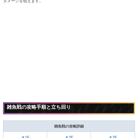
ダメージを狙えます。
雑魚戦の攻略手順と立ち回り
雑魚戦の攻略詳細
▼1F
▼2F
▼3F