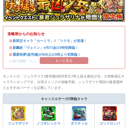
攻略班からのお知らせ
・
新限定キャラ「カーミラ」
/
「ツクモ」が登場！
・
新轟絶「ヴェイン」が8/7(金)19時初降臨！
・
麗夏映夢(超究極)が8/8(土)19時より初降臨！
もっと見る
・
新守護獣「ヒョーたん」が登場！
モンストの「ジュラザリナ(激究極)/絶対君主?吠え猛る最凶少女」の攻略適正キ
ャラランキングです。出現ギミックや攻略手順、ジュラザリナ周回の最適運枠
とおすすめパーティを記載しています。
キャッスルサーガ2降臨キャラ
ジュラザリナ
ノコギレックス
ダスティル
コソドロンパ