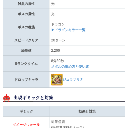
雑魚の属性
光
ボスの属性
光
ドラゴン
ボスの種族
▶ドラゴンキラー一覧
スピードクリア
20ターン
経験値
2,200
8分30秒
Sランクタイム
メダルの集め方と使い道
ジュラザリナ
ドロップキャラ
出現ギミックと対策
ギミック
効果と対策
対策必須
ダメージウォール
(等倍:8,000ダメージ)