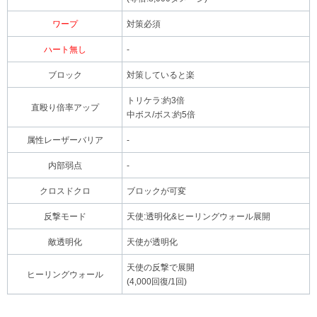
ワープ
対策必須
ハート無し
-
ブロック
対策していると楽
トリケラ:約3倍
直殴り倍率アップ
中ボス/ボス:約5倍
属性レーザーバリア
-
内部弱点
-
クロスドクロ
ブロックが可変
反撃モード
天使:透明化&ヒーリングウォール展開
敵透明化
天使が透明化
天使の反撃で展開
ヒーリングウォール
(4,000回復/1回)