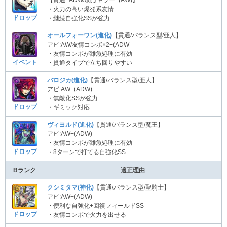
・火力の高い爆発系友情
ドロップ
・継続自強化SSが強力
オールフォーワン(進化)
【貫通/バランス型/亜人】
アビ:AW/友情コンボ×2+(ADW
・友情コンボが雑魚処理に有効
イベント
・貫通タイプで立ち回りやすい
バロジカ(進化)
【貫通/バランス型/亜人】
アビ:AW+(ADW)
・無敵化SSが強力
ドロップ
・ギミック対応
ヴィヨルド(進化)
【貫通/バランス型/魔王】
アビ:AW+(ADW)
・友情コンボが雑魚処理に有効
ドロップ
・8ターンで打てる自強化SS
Bランク
適正理由
クシミタマ(神化)
【貫通/バランス型/聖騎士】
アビ:AW+(ADW)
・便利な自強化+回復フィールドSS
ドロップ
・友情コンボで火力を出せる