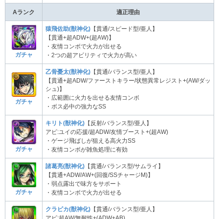
Aランク
適正理由
猿飛佐助(獣神化)
【貫通/スピード型/亜人】
【貫通+超ADW+(超AW)】
・友情コンボで火力が出せる
ガチャ
・2つの超アビリティで火力が高い
乙骨憂太(獣神化)
【貫通/バランス型/亜人】
【貫通+超ADW/ファーストキラー/状態異常レジスト+(AW/ダッ
シュ)】
・広範囲に火力を出せる友情コンボ
ガチャ
・ボス必中の強力なSS
キリト(獣神化)
【反射/バランス型/亜人】
アビ:ユイの応援/超ADW/友情ブースト+(超AW)
・ゲージ飛ばしが狙える高火力SS
ガチャ
・友情コンボが雑魚処理に有効
諸葛亮(獣神化)
【貫通/バランス型/サムライ】
【貫通+ADW/AW+(回復/SSチャージM)】
・弱点露出で味方をサポート
ガチャ
・友情コンボで火力が出せる
クラピカ(獣神化)
【貫通/バランス型/亜人】
アビ:超AW/無耐性+(ADW+AB)