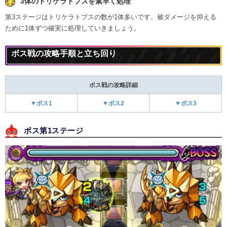
3体のトリケラトプスを素早く処理
第3ステージはトリケラトプスの数が1体多いです。被ダメージを抑える
ために1体ずつ確実に処理していきましょう。
ボス戦の攻略手順と立ち回り
ボス戦の攻略詳細
▼ボス1
▼ボス2
▼ボス3
ボス第1ステージ