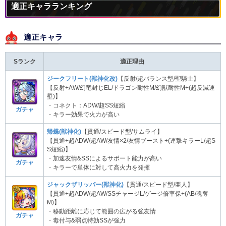
適正キャラランキング
適正キャラ
Sランク
適正理由
ジークフリート(獣神化改)
【反射/超バランス型/聖騎士】
【反射+AW/幻竜封じEL/ドラゴン耐性M/幻獣耐性M+(超反減速
壁)】
・コネクト：ADW/超SS短縮
ガチャ
・キラー効果で火力が高い
帰蝶(獣神化)
【貫通/スピード型/サムライ】
【貫通+超ADW/超AW/友情×2/友情ブースト+(連撃キラーL/超S
S短縮)】
・加速友情&SSによるサポート能力が高い
ガチャ
・キラーで単体に対して高火力を発揮
ジャックザリッパー(獣神化)
【貫通/スピード型/亜人】
【貫通+超ADW/超AW/SSチャージL/ゲージ倍率保+(AB/魂奪
M)】
・移動距離に応じて範囲の広がる強友情
ガチャ
・毒付与&弱点特効SSが強力