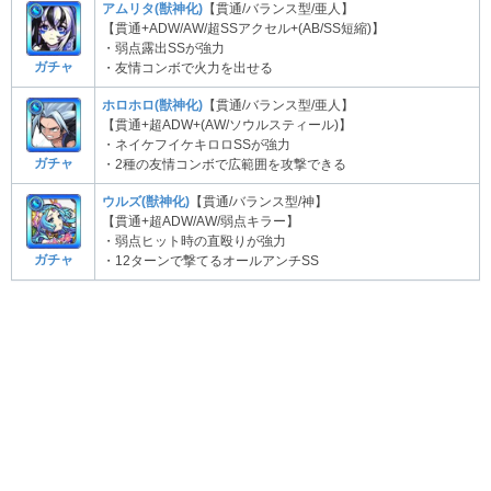
アムリタ(獣神化)
【貫通/バランス型/亜人】
【貫通+ADW/AW/超SSアクセル+(AB/SS短縮)】
・弱点露出SSが強力
ガチャ
・友情コンボで火力を出せる
ホロホロ(獣神化)
【貫通/バランス型/亜人】
【貫通+超ADW+(AW/ソウルスティール)】
・ネイケフイケキロロSSが強力
ガチャ
・2種の友情コンボで広範囲を攻撃できる
ウルズ(獣神化)
【貫通/バランス型/神】
【貫通+超ADW/AW/弱点キラー】
・弱点ヒット時の直殴りが強力
ガチャ
・12ターンで撃てるオールアンチSS