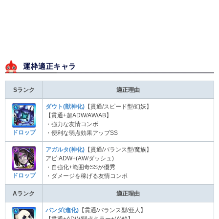
運枠適正キャラ
Sランク
適正理由
ダウト(獣神化)
【貫通/スピード型/幻妖】
【貫通+超ADW/AW/AB】
・強力な友情コンボ
ドロップ
・便利な弱点効果アップSS
アガルタ(神化)
【貫通/バランス型/魔族】
アビ:ADW+(AW/ダッシュ)
・自強化+範囲毒SSが優秀
ドロップ
・ダメージを稼げる友情コンボ
Aランク
適正理由
パンダ(進化)
【貫通/バランス型/亜人】
【貫通+ADW/弱点キラー+(AW)】