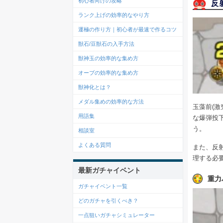
初心者向けの攻略
反
ランク上げの効率的なやり方
運極の作り方｜初心者が最速で作るコツ
獣石/豆獣石の入手方法
獣神玉の効率的な集め方
オーブの効率的な集め方
獣神化とは？
メダル集めの効率的な方法
玉藻前(
用語集
な爆弾投
う。
相談室
よくある質問
また、反
理する必
最新ガチャイベント
重力
ガチャイベント一覧
どのガチャを引くべき？
一点狙いガチャシミュレーター