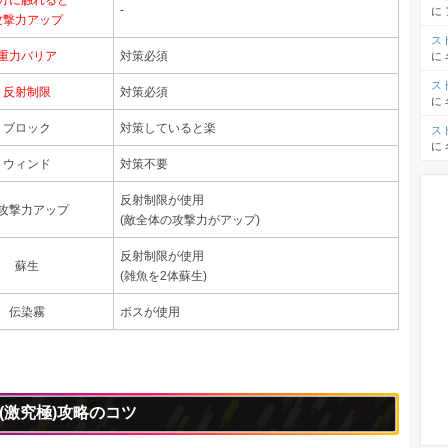
方に触れると
-
に
攻撃力アップ
ス
に
重力バリア
対策必須
ス
反射制限
対策必須
に
ブロック
対策していると楽
ス
に
ウィンド
対策不要
反射制限が使用
攻撃力アップ
(敵全体の攻撃力がアップ)
反射制限が使用
蘇生
(雑魚を2体蘇生)
伝染霧
ボスが使用
(激究極)攻略のコツ