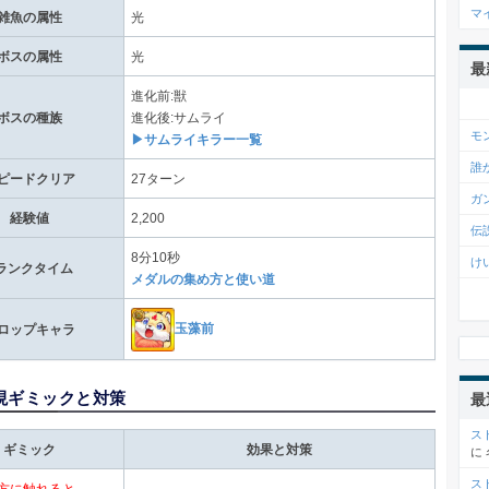
マ
雑魚の属性
光
ボスの属性
光
最
進化前:獣
ボスの種族
進化後:サムライ
モ
▶サムライキラー一覧
誰
ピードクリア
27ターン
ガ
経験値
2,200
伝
8分10秒
け
ランクタイム
メダルの集め方と使い道
玉藻前
ロップキャラ
現ギミックと対策
最
ス
ギミック
効果と対策
に
ス