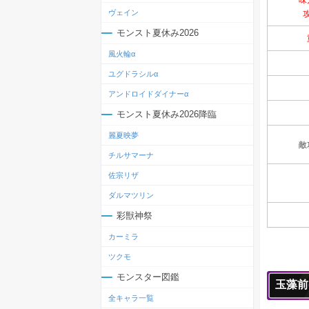
味
ヴェイン
モンスト夏休み2026
風火輪α
ユグドラシルα
アンドロイドダイナーα
モンスト夏休み2026降臨
麗夏映夢
敵
チルサマーナ
佐宗リザ
ダルマツリン
彩獣神祭
カーミラ
ツクモ
モンスター図鑑
玉藻前
全キャラ一覧