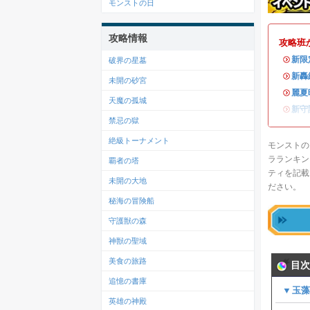
モンストの日
攻略情報
攻略班
・
新限
破界の星墓
・
新轟
未開の砂宮
・
麗夏
天魔の孤城
・
新守
禁忌の獄
絶級トーナメント
モンストの
ラランキン
覇者の塔
ティを記載
未開の大地
ださい。
秘海の冒険船
守護獣の森
神獣の聖域
美食の旅路
目次
追憶の書庫
▼玉
英雄の神殿