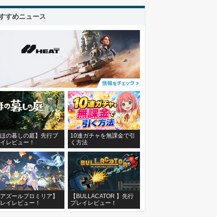
すすめニュース
ほの暮しの庭】先行プ
10連ガチャを無課金で引
イレビュー！
く方法
アズールプロミリア】
【BULLACATOR 】先行
レイレビュー！
プレイレビュー！