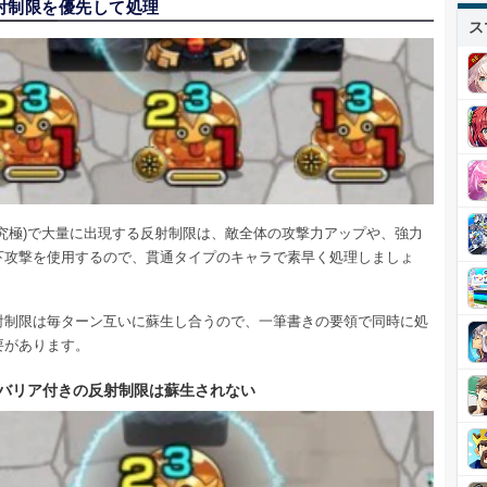
射制限を優先して処理
ス
激究極)で大量に出現する反射制限は、敵全体の攻撃力アップや、強力
下攻撃を使用するので、貫通タイプのキャラで素早く処理しましょ
射制限は毎ターン互いに蘇生し合うので、一筆書きの要領で同時に処
要があります。
バリア付きの反射制限は蘇生されない