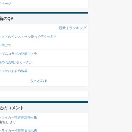
イページ
新のQA
最新
|
ランキング
ンストのインストール後って何すべき？
か助けて
ンダムコラボの登場キャラ
説の武具8は引くべきか
いウサおすすめ編成
もっとみる
近のコメント
トライカー招待募集掲示板
名無し
より
トライカー招待募集掲示板