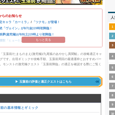
からのお知らせ
人
定キャラ「カーミラ」
/
「ツクモ」が登場！
絶「ヴェイン」が8/7(金)19時初降臨！
映夢(超究極)が8/8(土)19時より初降臨！
もっと見る
護獣「ヒョーたん」が登場！
「玉藻前/たまものまえ(激究極)/九尾狐のあやかし異聞帖」の攻略適正キャ
グです。出現ギミックや攻略手順、玉藻前周回の最適運枠とおすすめパー
。モンストの激究極クエスト「玉藻前降臨」の適正を確認する際にご覧く
玉藻前の評価と適正クエストはこちら
藻前の基本情報とギミック