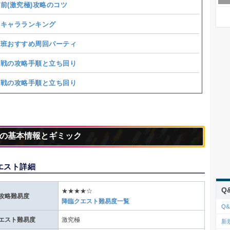
前(激究極)攻略のコツ
正キャラランキング
略班おすすめ周回パーティ
魚戦の攻略手順と立ち回り
ス戦の攻略手順と立ち回り
の基本情報とギミック
エスト詳細
Q
★★★★☆
攻略難易度
降臨クエスト難易度一覧
Q&
エスト難易度
激究極
新