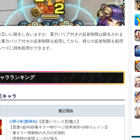
は互いに蘇生し合いますが、重力バリア付きの反射制限は蘇生されま
に重力バリア付きの反射制限を処理してから、残りの反射制限を処理
ムーズに雑魚処理ができます。
ャラランキング
正キャラ
ク
適正理由
小野小町(獣神化)
【貫通/バランス型/魔人】
【貫通+超AGB/毒キラーM/ゲージ倍率保持+(AB/ドレイン)】
・毒キラー発動時の火力が圧倒的
・誘発時の友情コンボが強力