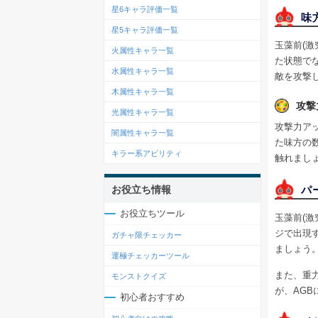
星6キャラ評価一覧
味
星5キャラ評価一覧
玉藻前(
火属性キャラ一覧
た状態で
水属性キャラ一覧
敵を攻撃
木属性キャラ一覧
攻撃
光属性キャラ一覧
攻撃力ア
闇属性キャラ一覧
た味方の
キラー系アビリティ
触れまし
パ
お役立ち情報
お役立ちツール
玉藻前(
ジで出現
ガチャ限チェッカー
ましょう
運極チェッカーツール
また、重
モンストクイズ
が、AG
初心者おすすめ