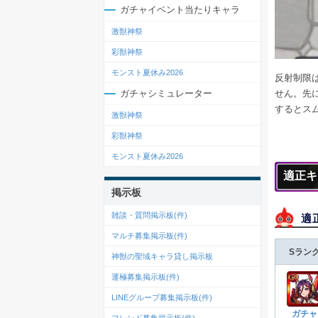
ガチャイベント当たりキャラ
激獣神祭
彩獣神祭
モンスト夏休み2026
反射制限
せん。先
ガチャシミュレーター
するとス
激獣神祭
彩獣神祭
モンスト夏休み2026
適正キ
掲示板
雑談・質問掲示板(
件)
適
マルチ募集掲示板(
件)
Sラン
神獣の聖域キャラ貸し掲示板
運極募集掲示板(
件)
LINEグループ募集掲示板(
件)
ガチャ