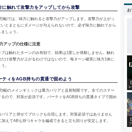
方に触れて攻撃力をアップしてから攻撃
お
激究極)では、味方に触れると攻撃力がアップします。攻撃力が上がっ
ないとまともにダメージが与えられないので、必ず味方に触れてから
しましょう。
力アップの仕様に注意
ップは触れたターンのみ有効で、効果は1度しか発動しません。触れ
数だけ攻撃力が上がるわけではないので、毎ターン確実に味方1体に
ょう。
ーティをAGB持ちの貫通で固めよう
【
レ
激究極)のメインギミックは重力バリアと反射制限です。全てのステー
するので、対策が必須です。パーティをAGB持ちの貫通タイプで固め
。
力バリアと併せてブロックも出現します。対策必須ではありません
【
Bに加えてABも持つキャラを編成できると立ち回りが安定します。
プ