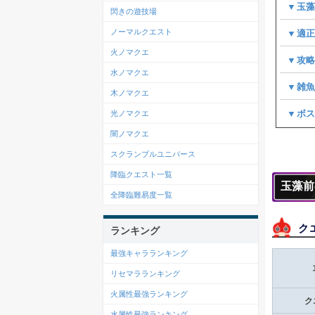
▼玉藻
閃きの遊技場
ノーマルクエスト
▼適
火ノマクエ
▼攻
水ノマクエ
▼雑
木ノマクエ
▼ボ
光ノマクエ
闇ノマクエ
スクランブルユニバース
降臨クエスト一覧
玉藻前
全降臨難易度一覧
ク
ランキング
最強キャラランキング
リセマラランキング
火属性最強ランキング
ク
水属性最強ランキング