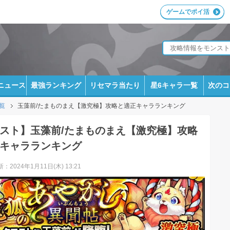
ゲームでポイ活
ニュース
最強ランキング
リセマラ当たり
星6キャラ一覧
次のコ
覧
玉藻前/たまものまえ【激究極】攻略と適正キャラランキング
スト】玉藻前/たまものまえ【激究極】攻略
キャラランキング
：2024年1月11日(木) 13:21