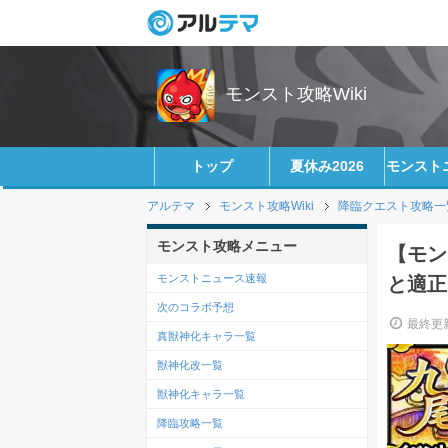
モンスト攻略Wiki
トップ
夏休み2026
モンスト
アルテマ
モンスト攻略Wiki
降臨クエスト攻略一
モンスト攻略メニュー
【モン
モンストニュース速報
と適正
次のコラボ予想
最終更新
真獣神化キャラ一覧
獣神化改一覧
獣神化キャラ一覧
降臨攻略一覧