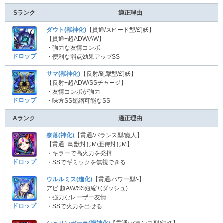
Sランク
適正理由
ダウト(獣神化)
【貫通/スピード型/幻妖】
【貫通+超ADW/AW】
・強力な友情コンボ
ドロップ
・便利な弱点効果アップSS
サマ(獣神化)
【反射/砲撃型/幻妖】
【反射+超ADW/SSチャージ】
・友情コンボが強力
ドロップ
・味方SS短縮可能なSS
Aランク
適正理由
奈落(神化)
【貫通/バランス型/魔人】
【貫通+鳥獣封じM/亜侍封じM】
・キラーで高火力を発揮
ドロップ
・SSでギミックを無視できる
ウルルミス(進化)
【貫通/パワー型/-】
アビ:超AW/SS短縮+(ダッシュ)
・強力なレーザー友情
ドロップ
・SSで火力を出せる