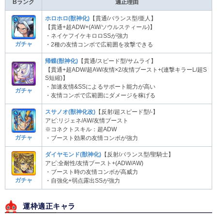
Bランク
適正理由
ホロホロ(獣神化)
【貫通/バランス型/亜人】
【貫通+超ADW+(AW/ソウルスティール)】
・ネイケフイケキロロSSが強力
ガチャ
・2種の友情コンボで広範囲を攻撃できる
帰蝶(獣神化)
【貫通/スピード型/サムライ】
【貫通+超ADW/超AW/友情×2/友情ブースト+(連撃キラーL/超S
S短縮)】
・加速友情&SSによるサポート能力が高い
ガチャ
・友情コンボで広範囲にダメージを稼げる
スサノオ(獣神化改)
【反射/超スピード型/-】
アビ:リジェネ/AW/友情ブースト
※コネクトスキル：超ADW
ガチャ
・ブースト効果の友情コンボが強力
ダイヤモンド(獣神化)
【反射/バランス型/聖騎士】
アビ:全耐性/友情ブースト+(ADW/AW)
・ブースト時の友情コンボが高威力
ガチャ
・自強化+弱点露出SSが強力
運枠適正キャラ