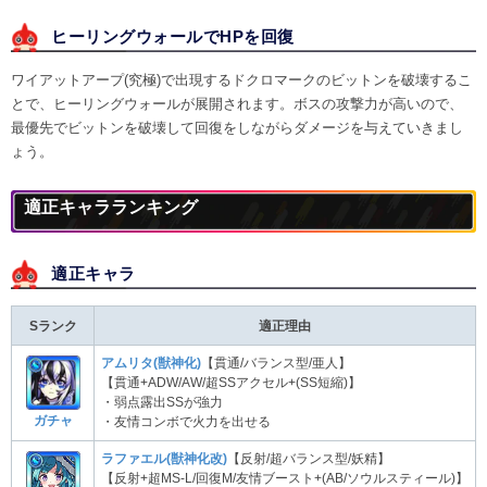
ヒーリングウォールでHPを回復
ワイアットアープ(究極)で出現するドクロマークのビットンを破壊するこ
とで、ヒーリングウォールが展開されます。ボスの攻撃力が高いので、
最優先でビットンを破壊して回復をしながらダメージを与えていきまし
ょう。
適正キャラランキング
適正キャラ
Sランク
適正理由
アムリタ(獣神化)
【貫通/バランス型/亜人】
【貫通+ADW/AW/超SSアクセル+(SS短縮)】
・弱点露出SSが強力
ガチャ
・友情コンボで火力を出せる
ラファエル(獣神化改)
【反射/超バランス型/妖精】
【反射+超MS-L/回復M/友情ブースト+(AB/ソウルスティール)】