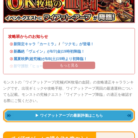
攻略班からのお知らせ
・
新限定キャラ「カーミラ」
/
「ツクモ」が登場！
・
新轟絶「ヴェイン」が8/7(金)19時初降臨！
・
麗夏映夢(超究極)が8/8(土)19時より初降臨！
もっと見る
・
新守護獣「ヒョーたん」が登場！
モンストの「ワイアットアープ(究極)/OK牧場の血闘」の攻略適正キャラランキ
ングです。出現ギミックや攻略手順、ワイアットアープ周回の最適運枠につい
ても記載。モンストの究極クエスト「ワイアットアープ降臨」の適正を確認す
る際にご覧ください。
ワイアットアープの最新評価はこちら