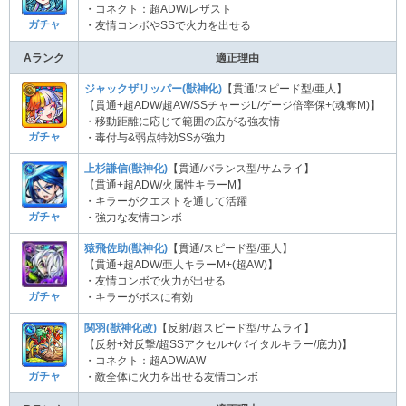
・コネクト：超ADW/レザスト
ガチャ
・友情コンボやSSで火力を出せる
Aランク
適正理由
ジャックザリッパー(獣神化)
【貫通/スピード型/亜人】
【貫通+超ADW/超AW/SSチャージL/ゲージ倍率保+(魂奪M)】
・移動距離に応じて範囲の広がる強友情
ガチャ
・毒付与&弱点特効SSが強力
上杉謙信(獣神化)
【貫通/バランス型/サムライ】
【貫通+超ADW/火属性キラーM】
・キラーがクエストを通して活躍
ガチャ
・強力な友情コンボ
猿飛佐助(獣神化)
【貫通/スピード型/亜人】
【貫通+超ADW/亜人キラーM+(超AW)】
・友情コンボで火力が出せる
ガチャ
・キラーがボスに有効
関羽(獣神化改)
【反射/超スピード型/サムライ】
【反射+対反撃/超SSアクセル+(バイタルキラー/底力)】
・コネクト：超ADW/AW
ガチャ
・敵全体に火力を出せる友情コンボ