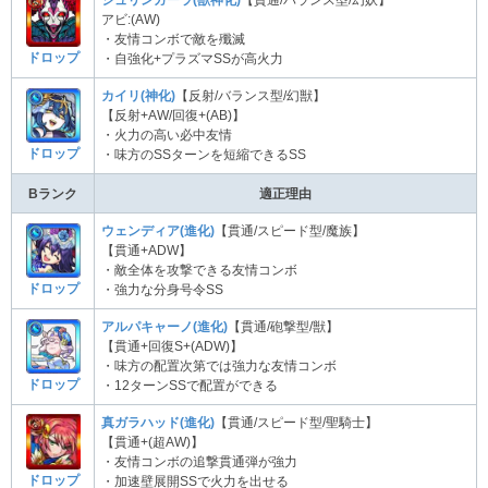
シュリンガーラ(獣神化)
【貫通/バランス型/幻妖】
アビ:(AW)
・友情コンボで敵を殲滅
ドロップ
・自強化+プラズマSSが高火力
カイリ(神化)
【反射/バランス型/幻獣】
【反射+AW/回復+(AB)】
・火力の高い必中友情
ドロップ
・味方のSSターンを短縮できるSS
Bランク
適正理由
ウェンディア(進化)
【貫通/スピード型/魔族】
【貫通+ADW】
・敵全体を攻撃できる友情コンボ
ドロップ
・強力な分身号令SS
アルパキャーノ(進化)
【貫通/砲撃型/獣】
【貫通+回復S+(ADW)】
・味方の配置次第では強力な友情コンボ
ドロップ
・12ターンSSで配置ができる
真ガラハッド(進化)
【貫通/スピード型/聖騎士】
【貫通+(超AW)】
・友情コンボの追撃貫通弾が強力
ドロップ
・加速壁展開SSで火力を出せる