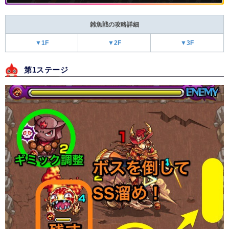
雑魚戦の攻略詳細
▼1F
▼2F
▼3F
第1ステージ