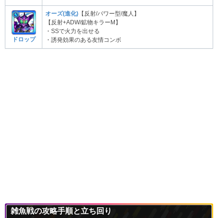
オーズ(進化)
【反射/パワー型/魔人】
【反射+ADW/鉱物キラーM】
・SSで火力を出せる
ドロップ
・誘発効果のある友情コンボ
雑魚戦の攻略手順と立ち回り