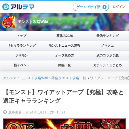
ログイン
ゲームでポイ活
モンスト攻略Wiki
トップ
夏休み2026
最強ランキング
リセマラランキング
モンストニュース速報
ノマクエ
ラキモン
オーブ集め方
次のコラボ予想
新イベント
降臨一覧
ガチャシミュまとめ
アルテマ
モンスト攻略Wiki
降臨クエスト攻略一覧
ワイアットアープ【究極
【モンスト】ワイアットアープ【究極】攻略と
適正キャラランキング
最終更新：2024年1月11日(木) 13:21