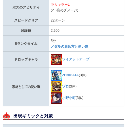
亜人キラーL
ボスのアビリティ
(2.5倍のダメージ)
スピードクリア
22ターン
経験値
2,200
5分
Sランクタイム
メダルの集め方と使い道
ワイアットアープ
ドロップキャラ
ZENIGATA
(3体)
ゾロ
(3体)
素材としての使い道
小野小町
(3体)
出現ギミックと対策