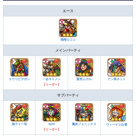
エース
飛翔ロココ
メインパーティ
エウリピデボン
一合キャノン
聖梵ムガル
アン寅ネット
【リーダー】
サブパーティ
猫ライ一世
BZH
魔炎フェニックス
ヴィーナス白雪
【リーダー】