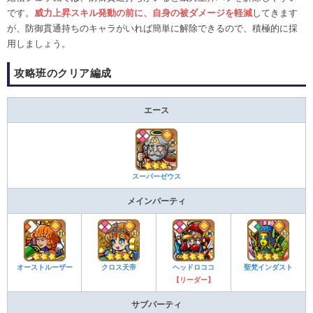
です。
威力上昇スキル発動の前に、自身の被ダメージを軽減
してきます
が、防御貫通持ちのキャラがいれば簡単に解除できるので、積極的に採
用しましょう。
攻略班のクリア編成
エース
スーパーゼウス
メインパーティ
オーストルーザー
クロス天帝
ヘッドロココ
聖梵インダスト
【リーダー】
サブパーティ