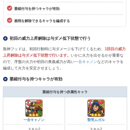
萎縮付与を持つキャラが有効
脆弱を解除できるキャラを編成する
初回の威力上昇解除は与ダメ低下状態で行う
魯神フッドは、初回行動時に与ダメージを下げてくるため、
1回目の威力
上昇解除は与ダメ低下状態で行います。
いかに火力を出せるかが重要な
ので、序盤の火力や初回の奥義威力が高い
一合キャノン
などのキャラを
編成して火力を安定させましょう。
萎縮付与を持つキャラが有効
萎縮付与を持つ赤属性キャラ
一合キャノン
聖梵ムガル
スキル2
スキル2