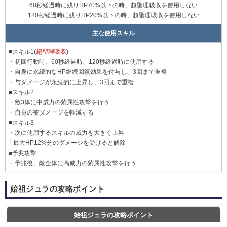
60秒経過時に残りHP70%以下の時、超聖理吸収を使用しない
120秒経過時に残りHP20%以下の時、超聖理吸収を使用しない
主な使用スキル
■スキル1(
超聖理吸収
)
・初回行動時、60秒経過時、120秒経過時に使用する
・自身に永続的なHP継続回復効果を付与し、3回まで重複
・与ダメージが永続的に上昇し、3回まで重複
■スキル2
・敵3体に中威力の紫属性攻撃を行う
・自身の被ダメージを軽減する
■スキル3
・次に使用するスキルの威力を大きく上昇
└最大HP12%分のダメージを受けると解除
■予兆攻撃
・予兆後、敵全体に高威力の紫属性攻撃を行う
始祖ジュラの攻略ポイント
始祖ジュラの攻略ポイント