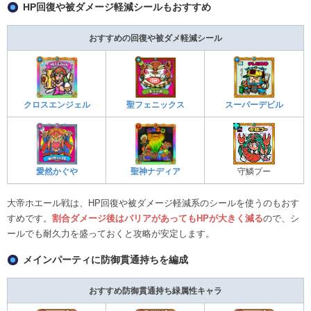
HP回復や被ダメージ軽減シールもおすすめ
おすすめの回復や被ダメ軽減シール
クロスエンジェル
聖フェニックス
スーパーデビル
愛然かぐや
聖神ナディア
守鱗プー
大帝ホエール戦は、HP回復や被ダメージ軽減系のシールを使うのもおす
すめです。
割合ダメージ後はバリアがあってもHPが大きく減る
ので、シ
ールでも耐久力を盛っておくと攻略が安定します。
メインパーティに防御貫通持ちを編成
おすすめ防御貫通持ち緑属性キャラ