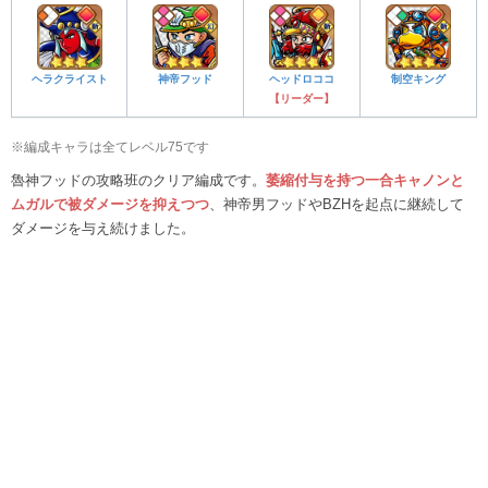
ヘラクライスト
神帝フッド
ヘッドロココ
制空キング
【リーダー】
※編成キャラは全てレベル75です
魯神フッドの攻略班のクリア編成です。
萎縮付与を持つ一合キャノンと
ムガルで被ダメージを抑えつつ
、神帝男フッドやBZHを起点に継続して
ダメージを与え続けました。