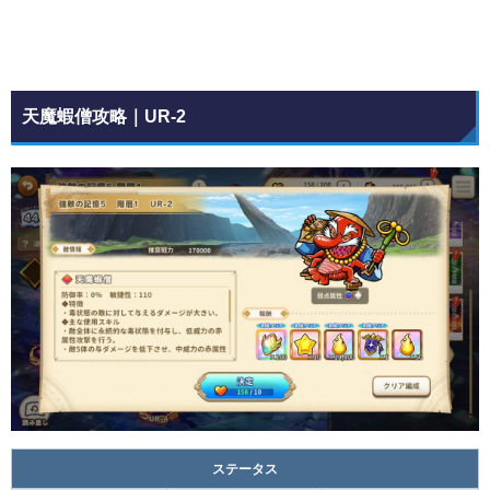
天魔蝦僧攻略｜UR-2
ステータス