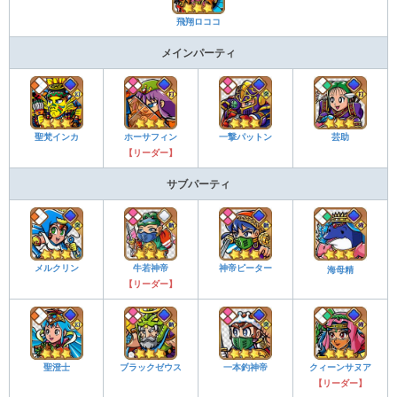
飛翔ロココ
メインパーティ
聖梵インカ
ホーサフィン
一撃パットン
芸助
【リーダー】
サブパーティ
メルクリン
牛若神帝
神帝ピーター
海母精
【リーダー】
聖澄士
ブラックゼウス
一本釣神帝
クィーンサヌア
【リーダー】