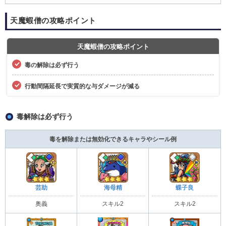
天魔蝦僧の攻略ポイント
天魔蝦僧の攻略ポイント
毒の解除は必ず行う
行動間隔延長で実質的な与ダメージが減る
毒解除は必ず行う
毒を解除または無効化できるキャラやシール例
芸助
海母精
蝶子良
奥義
スキル2
スキル2