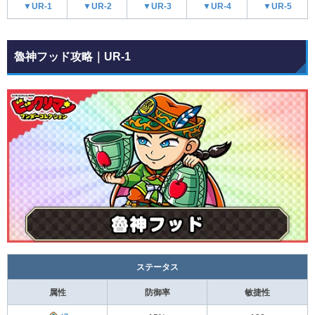
▼UR-1
▼UR-2
▼UR-3
▼UR-4
▼UR-5
魯神フッド攻略｜UR-1
ステータス
属性
防御率
敏捷性