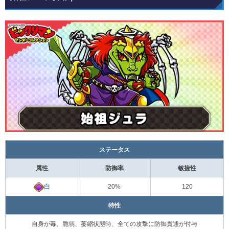
ステータス
属性
防御率
敏捷性
白
20%
120
特性
自身が毒、脆弱、萎縮状態時、全ての攻撃に防御貫通が付与