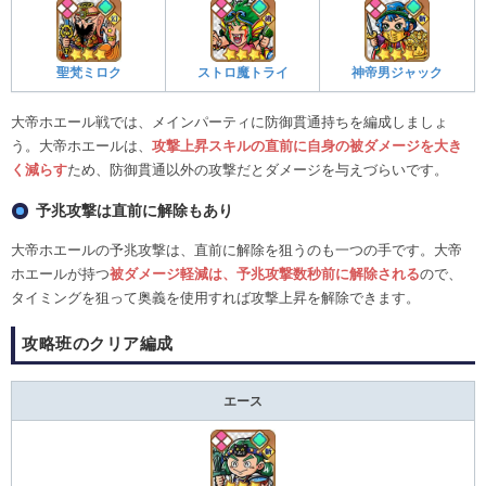
聖梵ミロク
ストロ魔トライ
神帝男ジャック
大帝ホエール戦では、メインパーティに防御貫通持ちを編成しましょ
う。大帝ホエールは、
攻撃上昇スキルの直前に自身の被ダメージを大き
く減らす
ため、防御貫通以外の攻撃だとダメージを与えづらいです。
予兆攻撃は直前に解除もあり
大帝ホエールの予兆攻撃は、直前に解除を狙うのも一つの手です。大帝
ホエールが持つ
被ダメージ軽減は、予兆攻撃数秒前に解除される
ので、
タイミングを狙って奥義を使用すれば攻撃上昇を解除できます。
攻略班のクリア編成
エース