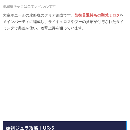
※編成キャラは全てレベル75です
大帝ホエールの攻略班のクリア編成です。
防御貫通持ちの聖梵ミロク
を
メインパーティに編成し、サイキュロスやプーの萎縮が付与されたタイ
ミングで奥義を使い、攻撃上昇を狙っています。
始祖ジュラ攻略｜UR-5