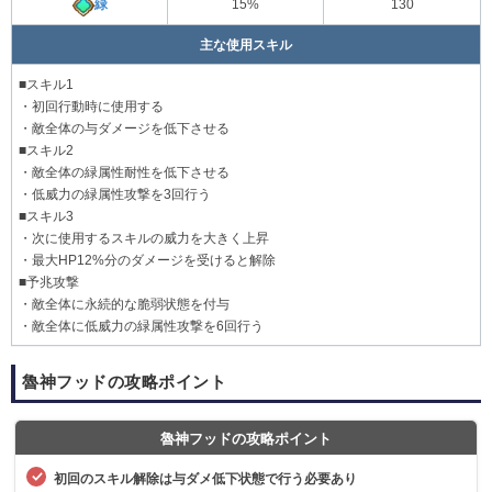
緑
15%
130
主な使用スキル
■スキル1
・初回行動時に使用する
・敵全体の与ダメージを低下させる
■スキル2
・敵全体の緑属性耐性を低下させる
・低威力の緑属性攻撃を3回行う
■スキル3
・次に使用するスキルの威力を大きく上昇
・最大HP12%分のダメージを受けると解除
■予兆攻撃
・敵全体に永続的な脆弱状態を付与
・敵全体に低威力の緑属性攻撃を6回行う
魯神フッドの攻略ポイント
魯神フッドの攻略ポイント
初回のスキル解除は与ダメ低下状態で行う必要あり