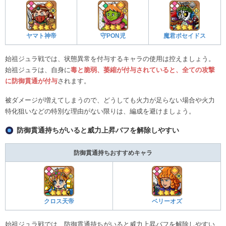
ヤマト神帝
守PON児
魔君ポセイドス
始祖ジュラ戦では、状態異常を付与するキャラの使用は控えましょう。
始祖ジュラは、自身に
毒と脆弱、萎縮が付与されていると、全ての攻撃
に防御貫通が付与
されます。
被ダメージが増えてしまうので、どうしても火力が足らない場合や火力
特化狙いなどの特別な理由がない限りは、編成を避けましょう。
防御貫通持ちがいると威力上昇バフを解除しやすい
防御貫通持ちおすすめキャラ
クロス天帝
ベリーオズ
始祖ジュラ戦では、防御貫通持ちがいると威力上昇バフを解除しやすい