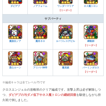
ダビデブ
ノアフォーム
ワンダーマリア
ネス魔トロン
【リーダー】
サブパーティ
魔胎伝ノア
魔肖ネロ
ルーツレスデビル
瞬動師
【リーダー】
悪心カーン
アリババ神帝
魔党賊
パーミンダロス
【リーダー】
※編成キャラは全てレベル75です
クロスエンジェルの攻略班のクリア編成です。攻撃上昇は必ず解除しつ
つ、
ダビデブの与ダメ低下やネス魔トロンの継続回復
を駆使しながら持
久戦で倒しました。