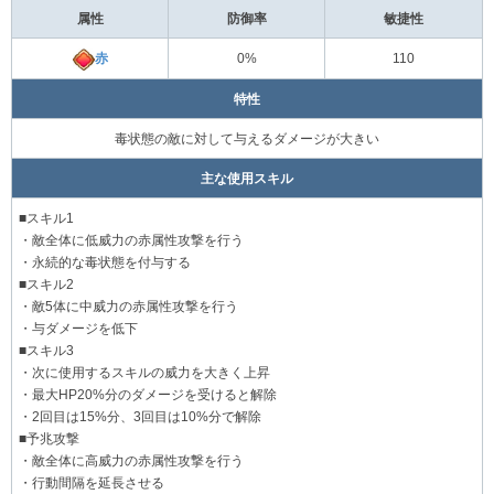
属性
防御率
敏捷性
赤
0%
110
特性
毒状態の敵に対して与えるダメージが大きい
主な使用スキル
■スキル1
・敵全体に低威力の赤属性攻撃を行う
・永続的な毒状態を付与する
■スキル2
・敵5体に中威力の赤属性攻撃を行う
・与ダメージを低下
■スキル3
・次に使用するスキルの威力を大きく上昇
・最大HP20%分のダメージを受けると解除
・2回目は15%分、3回目は10%分で解除
■予兆攻撃
・敵全体に高威力の赤属性攻撃を行う
・行動間隔を延長させる