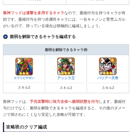
魯神フッドは連撃を多用するキャラ
なので、萎縮付与を持つキャラが有
効です。萎縮付与を持つ赤属性キャラには、一合キャノンと聖梵ムガル
がいるので、持っている場合は積極的に編成しましょう。
脆弱を解除できるキャラを編成する
脆弱を解除できるキャラ例
エウリピデボン
アッシラ王
バリアー天帝
スキル2
スキル2
スキル2
魯神フッドは、
予兆攻撃時に味方全体へ脆弱状態を付与
します。萎縮付
与だけでなく、脆弱を解除できるキャラを編成すると、その後のダメー
ジで倒されにくくなり安定した攻略が可能です。
攻略班のクリア編成