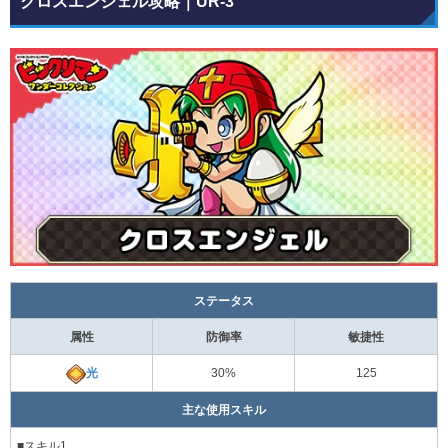
クロスエンジェル攻略｜UR-3
ステータス
属性
防御率
敏捷性
光
30%
125
主な使用スキル
■スキル1