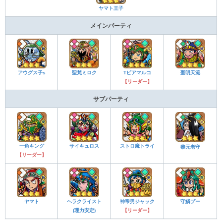
ヤマト王子
メインパーティ
アウグス子s
聖梵ミロク
Tピアマルコ
聖明天流
【リーダー】
サブパーティ
一角キング
サイキュロス
ストロ魔トライ
黎元老守
【リーダー】
ヤマト
ヘラクライスト
神帝男ジャック
守鱗プー
(理力安定)
【リーダー】