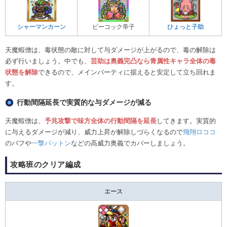
シャーマンカーン
ピーコック帝子
ひょっと子助
天魔蝦僧は、毒状態の敵に対して与ダメージが上がるので、毒の解除は
必ず行いましょう。中でも、
芸助は奥義完凸なら青属性キャラ全体の毒
状態を解除
できるので、メインパーティに据えると安定して立ち回れま
す。
行動間隔延長で実質的な与ダメージが減る
天魔蝦僧は、
予兆攻撃で味方全体の行動間隔を延長
してきます。実質的
に与えるダメージが減り、威力上昇が解除しづらくなるので
飛翔ロココ
のバフや
一撃パットン
などの高威力奥義でカバーしましょう。
攻略班のクリア編成
エース