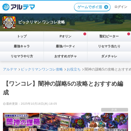
ログイン
ゲームでポイ活
ビックリマン ワンコレ攻略
トップ
Pオリン
聖幻ピーター
最強キャラ
最強パーティ
リセマラ当たり
リセマラやり方
おすすめガチャ
ダメチャレ
アルテマ
ビックリマンワンコレ攻略
お役立ち
闇神の謀略5の攻略とおすす
【ワンコレ】闇神の謀略5の攻略とおすすめ編
成
最終更新：2025年10月16日(木) 18:05
PR