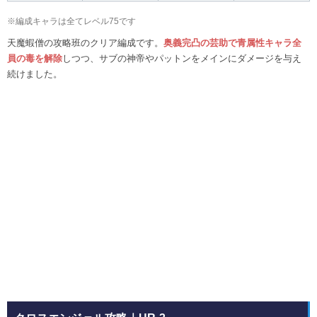
※編成キャラは全てレベル75です
天魔蝦僧の攻略班のクリア編成です。
奥義完凸の芸助で青属性キャラ全
員の毒を解除
しつつ、サブの神帝やパットンをメインにダメージを与え
続けました。