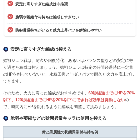
安定に寄りすぎた編成は非推奨
脆弱や萎縮付与持ちは編成しすぎない
防御貫通持ちがいると威力上昇バフを解除しやすい
安定に寄りすぎた編成は控える
始祖ジュラ戦は、耐久や回復特化、あるいはバランス型などの安定に寄
り過ぎた編成は控えましょう。始祖ジュラは特定の時間経過時に一定量
のHPを削っていないと、永続回復と与ダメバフで耐久と火力を底上げし
てきます。
そのため、火力に寄った編成がおすすめです。
60秒経過までにHPを70%
以下、120秒経過までにHPを20%以下にできれば効果は発動しない
の
で、時間内にHPを削れるように編成を調整して挑みましょう。
脆弱や萎縮などの状態異常キャラは使用を控える
黄と黒属性の状態異常付与持ち例