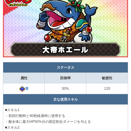
ステータス
属性
防御率
敏捷性
青
30%
120
主な使用スキル
■スキル1
・初回行動時と90秒経過時に使用する
・敵全体に最大HP50%分の固定割合ダメージを与える
■スキル2