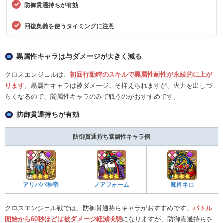
防御貫通持ちが有効
回復奥義を使うタイミングに注意
黒属性キャラは与ダメージが大きく減る
クロスエンジェルは、
初回行動時のスキルで黒属性耐性が永続的に上が
ります
。黒属性キャラは被ダメージこそ抑えられますが、火力を出しづ
らくなるので、闇属性キャラのみで戦うのがおすすめです。
防御貫通持ちが有効
防御貫通持ち紫属性キャラ例
アリババ神帝
ノアフォーム
魔肖ネロ
クロスエンジェル戦では、防御貫通持ちキャラがおすすめです。
バトル
開始から60秒ほどは被ダメージ軽減状態
になりますが、防御貫通持ちを