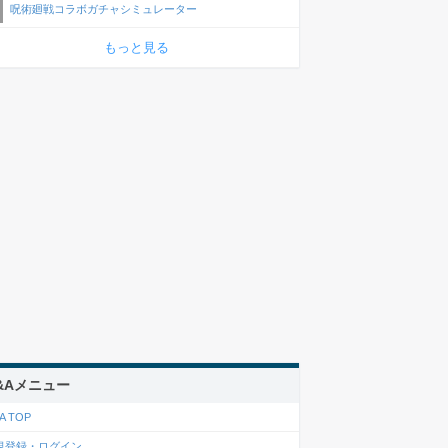
呪術廻戦コラボガチャシミュレーター
もっと見る
&Aメニュー
A TOP
規登録・ログイン