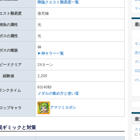
降臨クエスト難易度一覧
マ
エスト難易度
激究極
最
雑魚の属性
光
ボスの属性
光
モ
神
ボスの種族
誰
▶神キラー一覧
ガ
ピードクリア
24ターン
伝
経験値
2,200
け
6分40秒
ランクタイム
メダルの集め方と使い道
アマツミカボシ
ロップキャラ
最
現ギミックと対策
ス
に