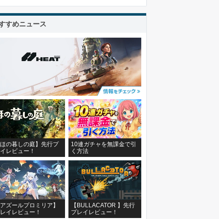
すすめニュース
ほの暮しの庭】先行プ
10連ガチャを無課金で引
イレビュー！
く方法
アズールプロミリア】
【BULLACATOR 】先行
レイレビュー！
プレイレビュー！