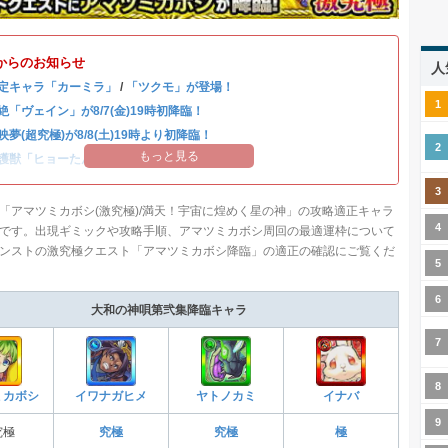
からのお知らせ
人
定キャラ「カーミラ」
/
「ツクモ」が登場！
絶「ヴェイン」が8/7(金)19時初降臨！
映夢(超究極)が8/8(土)19時より初降臨！
もっと見る
護獣「ヒョーたん」が登場！
「アマツミカボシ(激究極)/満天！宇宙に煌めく星の神」の攻略適正キャラ
です。出現ギミックや攻略手順、アマツミカボシ周回の最適運枠について
ンストの激究極クエスト「アマツミカボシ降臨」の適正の確認にご覧くだ
大和の神唄第弐集降臨キャラ
ミカボシ
イワナガヒメ
ヤトノカミ
イナバ
究極
究極
究極
極