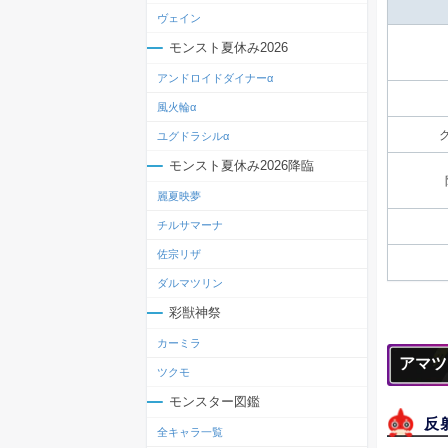
ヴェイン
モンスト夏休み2026
アンドロイドダイナーα
風火輪α
ユグドラシルα
モンスト夏休み2026降臨
麗夏映夢
チルサマーナ
佐宗リザ
ダルマツリン
彩獣神祭
カーミラ
アマツ
ツクモ
モンスター図鑑
反
全キャラ一覧