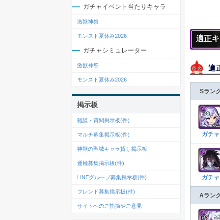
ガチャイベント当たりキャラ
激獣神祭
モンスト夏休み2026
適正キ
ガチャシミュレーター
激獣神祭
適
モンスト夏休み2026
Sラン
掲示板
雑談・質問掲示板(
件)
ガチャ
マルチ募集掲示板(
件)
神獣の聖域キャラ貸し掲示板
運極募集掲示板(
件)
ガチャ
LINEグループ募集掲示板(
件)
フレンド募集掲示板(
件)
Aラン
サイトへのご指摘やご意見