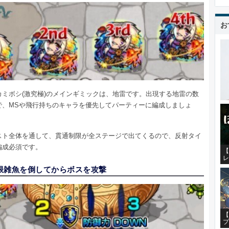
お
カミボシ(激究極)のメインギミックは、地雷です。出現する地雷の数
で、MSや飛行持ちのキャラを優先してパーティーに編成しましょ
スト全体を通して、貫通制限が全ステージで出てくるので、反射タイ
編成必須です。
【
レ
限雑魚を倒してからボスを攻撃
【
プ