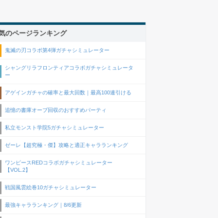
気のページランキング
鬼滅の刃コラボ第4弾ガチャシミュレーター
シャングリラフロンティアコラボガチャシミュレータ
ー
アゲインガチャの確率と最大回数｜最高100連引ける
追憶の書庫オーブ回収のおすすめパーティ
私立モンスト学院5ガチャシミュレーター
ゼーレ【超究極・傑】攻略と適正キャラランキング
ワンピースREDコラボガチャシミュレーター
【VOL.2】
戦国風雲絵巻10ガチャシミュレーター
最強キャラランキング｜8/6更新