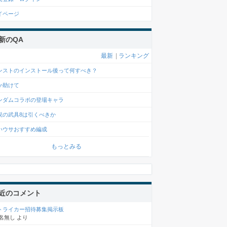
イページ
新のQA
最新
|
ランキング
ンストのインストール後って何すべき？
か助けて
ンダムコラボの登場キャラ
説の武具8は引くべきか
いウサおすすめ編成
もっとみる
近のコメント
トライカー招待募集掲示板
名無し
より