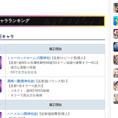
ャラランキング
正キャラ
ク
適正理由
シャーロックホームズ(獣神化)
【反射/スピード型/亜人】
【反射+超MS-L/光属性耐性M/超SSターン短縮+(連撃キラーEL)】
・強力な直殴り性能
・SSで火力を出せる
黒崎一護(獣神化改)
【反射/超バランス型/-】
【反射+光キラー+(底力)】
・コネクト：超MS-M/SS短縮
・キラーで高火力を発揮
ク
適正理由
ハーメルン(獣神化改)
【反射/超砲撃型/亜人】