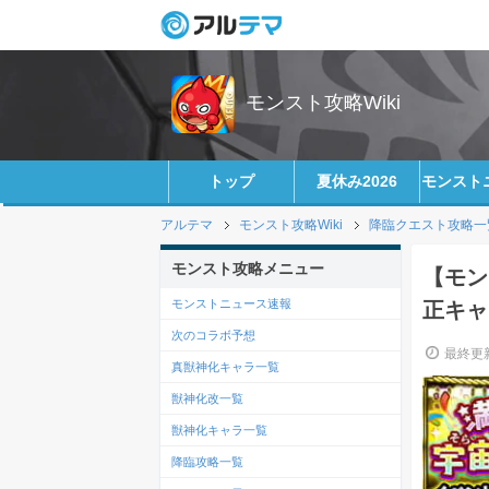
モンスト攻略Wiki
トップ
夏休み2026
モンスト
アルテマ
モンスト攻略Wiki
降臨クエスト攻略一
モンスト攻略メニュー
【モン
モンストニュース速報
正キャ
次のコラボ予想
最終更新
真獣神化キャラ一覧
獣神化改一覧
獣神化キャラ一覧
降臨攻略一覧