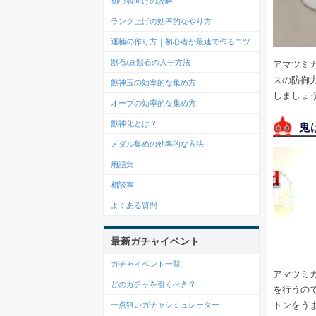
初心者向けの攻略
ランク上げの効率的なやり方
運極の作り方｜初心者が最速で作るコツ
獣石/豆獣石の入手方法
アマツミ
スの防御
獣神玉の効率的な集め方
しましょ
オーブの効率的な集め方
獣神化とは？
鬼
メダル集めの効率的な方法
用語集
相談室
よくある質問
最新ガチャイベント
ガチャイベント一覧
アマツミカ
どのガチャを引くべき？
を行うの
トンをう
一点狙いガチャシミュレーター