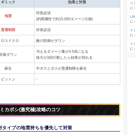
ギミック
効果と対策
ス
に
対策必須
地雷
L
(約闇属性で約15,000ダメージ/1個)
に
貫通制限
対策必須
ス
に
クロスドクロ
敵の防御がダウン
ス
に
与えるダメージ量が3.5倍になる
防御ダウン
味方が3回行動したら効果が切れる
蘇生
中ボスとボスが貫通制限を蘇生
ビットン
-
ミカボシ(激究極)攻略のコツ
射タイプの地雷持ちを優先して対策