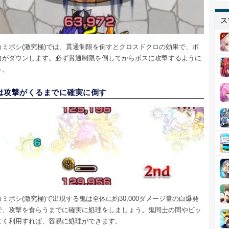
ス
カミボシ(激究極)では、貫通制限を倒すとクロスドクロの効果で、ボ
力がダウンします。必ず貫通制限を倒してからボスに攻撃するように
う。
は攻撃がくるまでに確実に倒す
ミボシ(激究極)で出現する鬼は全体に約30,000ダメージ量の白爆発
で、攻撃を食らうまでに確実に処理をしましょう。鬼同士の間やビッ
まく利用すれば、容易に処理ができます。