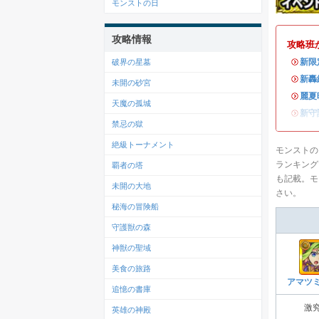
モンストの日
攻略情報
攻略班
・
新限
破界の星墓
・
新轟
未開の砂宮
・
麗夏
天魔の孤城
・
新守
禁忌の獄
絶級トーナメント
モンストの
ランキング
覇者の塔
も記載。モ
未開の大地
さい。
秘海の冒険船
守護獣の森
神獣の聖域
美食の旅路
アマツ
追憶の書庫
激
英雄の神殿