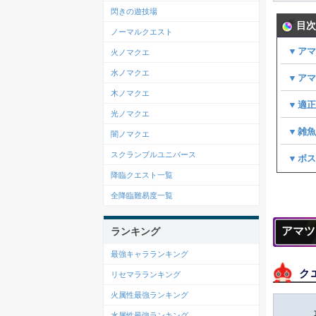
閃きの遊技場
目次
ノーマルクエスト
▼ア
火ノマクエ
水ノマクエ
▼アマ
木ノマクエ
▼適
光ノマクエ
▼雑
闇ノマクエ
スクランブルユニバース
▼ボ
降臨クエスト一覧
全降臨難易度一覧
アマツ
ランキング
最強キャラランキング
ク
リセマラランキング
火属性最強ランキング
水属性最強ランキング