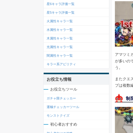
星6キャラ評価一覧
星5キャラ評価一覧
火属性キャラ一覧
水属性キャラ一覧
木属性キャラ一覧
光属性キャラ一覧
アマツミ
闇属性キャラ一覧
が多いの
キラー系アビリティ
う。
またクエ
お役立ち情報
プは複数
お役立ちツール
制
ガチャ限チェッカー
運極チェッカーツール
モンストクイズ
初心者おすすめ