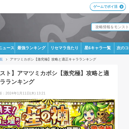
ゲームでポイ活
ニュース
最強ランキング
リセマラ当たり
星6キャラ一覧
次のコ
覧
アマツミカボシ【激究極】攻略と適正キャラランキング
スト】アマツミカボシ【激究極】攻略と適
ラランキング
：2024年1月11日(木) 13:21