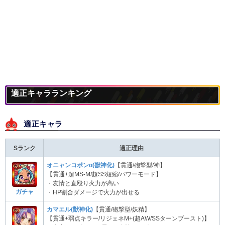
適正キャラランキング
適正キャラ
Sランク
適正理由
オニャンコポンα(獣神化)
【貫通/砲撃型/神】
【貫通+超MS-M/超SS短縮/パワーモード】
・友情と直殴り火力が高い
ガチャ
・HP割合ダメージで火力が出せる
カマエル(獣神化)
【貫通/砲撃型/妖精】
【貫通+弱点キラー/リジェネM+(超AW/SSターンブースト)】