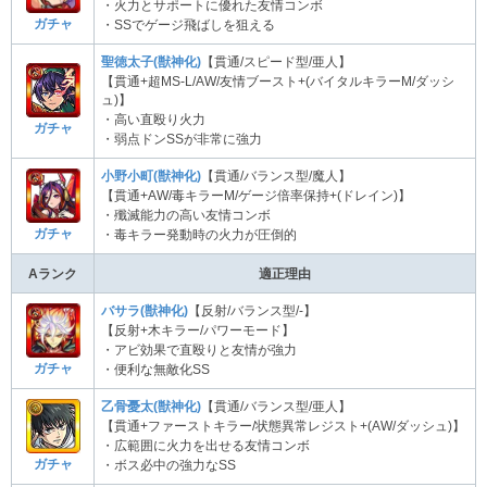
・火力とサポートに優れた友情コンボ
ガチャ
・SSでゲージ飛ばしを狙える
聖徳太子(獣神化)
【貫通/スピード型/亜人】
【貫通+超MS-L/AW/友情ブースト+(バイタルキラーM/ダッシ
ュ)】
・高い直殴り火力
ガチャ
・弱点ドンSSが非常に強力
小野小町(獣神化)
【貫通/バランス型/魔人】
【貫通+AW/毒キラーM/ゲージ倍率保持+(ドレイン)】
・殲滅能力の高い友情コンボ
ガチャ
・毒キラー発動時の火力が圧倒的
Aランク
適正理由
バサラ(獣神化)
【反射/バランス型/-】
【反射+木キラー/パワーモード】
・アビ効果で直殴りと友情が強力
ガチャ
・便利な無敵化SS
乙骨憂太(獣神化)
【貫通/バランス型/亜人】
【貫通+ファーストキラー/状態異常レジスト+(AW/ダッシュ)】
・広範囲に火力を出せる友情コンボ
ガチャ
・ボス必中の強力なSS