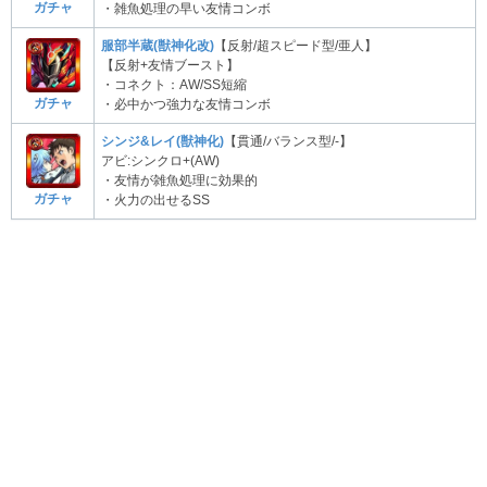
ガチャ
・雑魚処理の早い友情コンボ
服部半蔵(獣神化改)
【反射/超スピード型/亜人】
【反射+友情ブースト】
・コネクト：AW/SS短縮
ガチャ
・必中かつ強力な友情コンボ
シンジ&レイ(獣神化)
【貫通/バランス型/-】
アビ:シンクロ+(AW)
・友情が雑魚処理に効果的
ガチャ
・火力の出せるSS