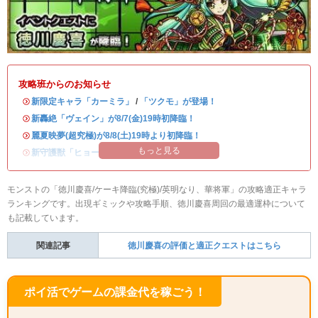
攻略班からのお知らせ
・
新限定キャラ「カーミラ」
/
「ツクモ」が登場！
・
新轟絶「ヴェイン」が8/7(金)19時初降臨！
・
麗夏映夢(超究極)が8/8(土)19時より初降臨！
もっと見る
・
新守護獣「ヒョーたん」が登場！
モンストの「徳川慶喜/ケーキ降臨(究極)/英明なり、華将軍」の攻略適正キャラ
ランキングです。出現ギミックや攻略手順、徳川慶喜周回の最適運枠について
も記載しています。
関連記事
徳川慶喜の評価と適正クエストはこちら
ポイ活でゲームの課金代を稼ごう！