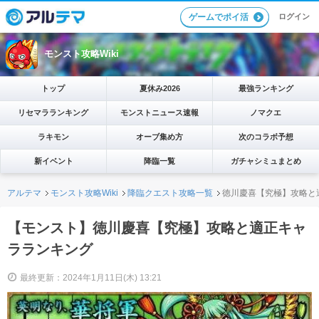
ログイン
ゲームでポイ活
モンスト攻略Wiki
トップ
夏休み2026
最強ランキング
リセマラランキング
モンストニュース速報
ノマクエ
ラキモン
オーブ集め方
次のコラボ予想
新イベント
降臨一覧
ガチャシミュまとめ
アルテマ
モンスト攻略Wiki
降臨クエスト攻略一覧
徳川慶喜【究極】攻略と
【モンスト】徳川慶喜【究極】攻略と適正キャ
ラランキング
最終更新：2024年1月11日(木) 13:21