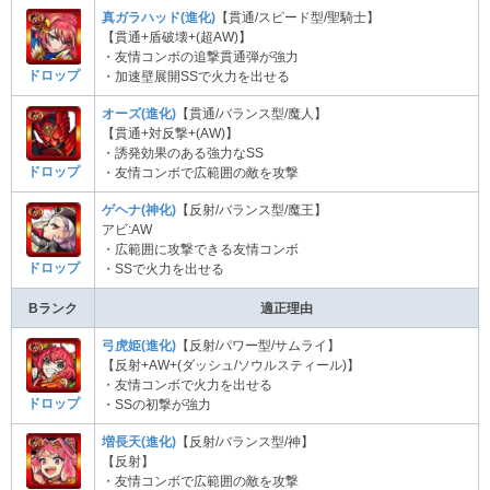
真ガラハッド(進化)
【貫通/スピード型/聖騎士】
【貫通+盾破壊+(超AW)】
・友情コンボの追撃貫通弾が強力
ドロップ
・加速壁展開SSで火力を出せる
オーズ(進化)
【貫通/バランス型/魔人】
【貫通+対反撃+(AW)】
・誘発効果のある強力なSS
ドロップ
・友情コンボで広範囲の敵を攻撃
ゲヘナ(神化)
【反射/バランス型/魔王】
アビ:AW
・広範囲に攻撃できる友情コンボ
ドロップ
・SSで火力を出せる
Bランク
適正理由
弓虎姫(進化)
【反射/パワー型/サムライ】
【反射+AW+(ダッシュ/ソウルスティール)】
・友情コンボで火力を出せる
ドロップ
・SSの初撃が強力
増長天(進化)
【反射/バランス型/神】
【反射】
・友情コンボで広範囲の敵を攻撃