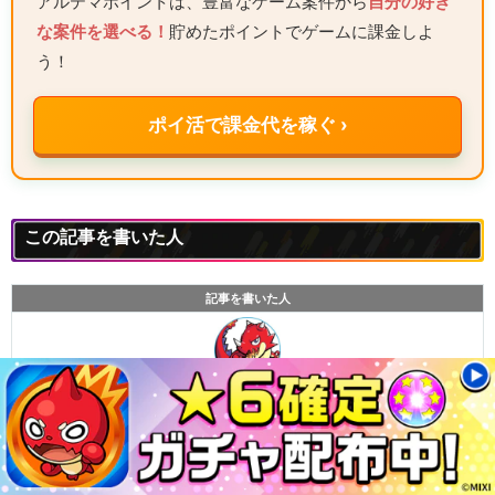
アルテマポイントは、豊富なゲーム案件から
自分の好き
な案件を選べる！
貯めたポイントでゲームに課金しよ
う！
ポイ活で課金代を稼ぐ ›
この記事を書いた人
記事を書いた人
モンスト攻略班
運極数
1,000体以上
プレイ日数
3,200日超え
攻略班プロフ
▶攻略班紹介ページはこちら