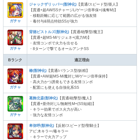
ジャックザリッパー(獣神化)
【貫通/スピード型/亜人】
【貫通+超AW/SSチャージL/ゲージ倍率保+(魂奪M)】
・移動距離に応じて範囲の広がる強友情
ガチャ
・毒付与&弱点特効SSが強力
背徳ピストルズ(獣神化)
【貫通/砲撃型/魔王】
【貫通+超MS-M/リジェネ+(底力M)】
・友情コンボで火力を出せる
ガチャ
・8ターンで撃てるオールアンチSS
Bランク
適正理由
椿(獣神化)
【貫通/バランス型/妖精】
【貫通+AW/超MS-M/魔封じM/ゲージ倍率保持】
・高火力かつ誘発もできる友情コンボ
ガチャ
・配置にも使える自強化系SS
葛飾北斎(獣神化)
【貫通/砲撃型/魔人】
【貫通+亜侍封じL/無耐性M+(SS短縮)】
・キラー効果でボス火力が高い
ガチャ
・強力な友情コンボ
卑弥呼(獣神化)
【反射/スピード型/聖騎士】
アビ:木キラー/毒キラー
・キラーで火力アップ