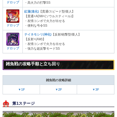
ドロップ
・高火力の打撃SS
紅蓮(進化)
【貫通/スピード型/亜人】
【貫通+ADW+(ソウルスティール)】
・友情コンボで火力が出せる
ドロップ
・便利な号令SS
テイネモシリ(神化)
【反射/砲撃型/亜人】
【反射+(AW)】
・友情コンボで火力を出せる
ドロップ
・強力な超反撃モードSS
雑魚戦の攻略手順と立ち回り
雑魚戦の攻略詳細
▼1F
▼2F
▼3F
第1ステージ