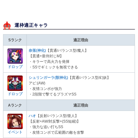
運枠適正キャラ
Sランク
適正理由
奈落(神化)
【貫通/バランス型/魔人】
【貫通+亜侍封じM】
・キラーで高火力を発揮
ドロップ
・SSでギミックを無視できる
シュリンガーラ(獣神化)
【貫通/バランス型/幻妖】
アビ:(AW)
・友情コンボが強力
ドロップ
・2段階で撃てるプラズマSS
Aランク
適正理由
ハオ
【反射/バランス型/亜人】
【反射+AW/対反撃+(SS短縮)】
・強力な追い打ちSS
イベント
・友情コンボで広範囲の敵を攻撃