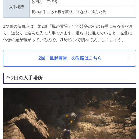
沙門村 不済谷
入手場所
祠の右手にある橋を渡り、道なりに進んだ先
1つ目の仏目珠は、第2回「風起黄昏」で不済谷の祠の右手にある橋を渡
り、道なりに進んだ先で入手できます。道なりに進んでいると、左側に
仏像の頭が転がっているので、ZRボタンで調べて入手しましょう。
2回「風起黄昏」の攻略はこちら
2つ目の入手場所