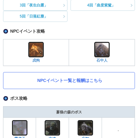
3回「夜生白露」
4回「曲度紫鴛」
5回「日落紅塵」
NPCイベント攻略
戌狗
石中人
NPCイベント一覧と報酬はこちら
ボス攻略
蒼狼の森のボス
-