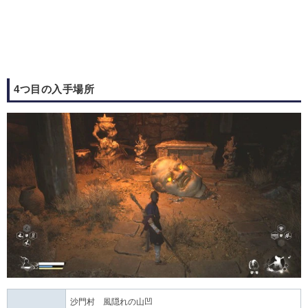
4つ目の入手場所
沙門村 風隠れの山凹