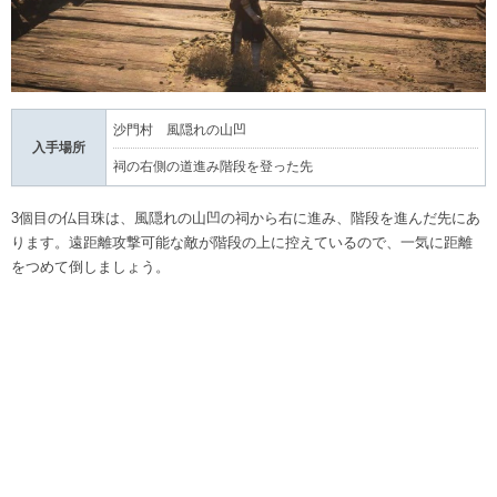
沙門村 風隠れの山凹
入手場所
祠の右側の道進み階段を登った先
3個目の仏目珠は、風隠れの山凹の祠から右に進み、階段を進んだ先にあ
ります。遠距離攻撃可能な敵が階段の上に控えているので、一気に距離
をつめて倒しましょう。