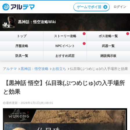
ログイン
ゲームでポイ活
黒神話：悟空攻略Wiki
トップ
ストーリー攻略
ボス攻略一覧
序盤攻略
NPCイベント
武器一覧
防具一覧
おすすめ武芸
雑談掲示板
アルテマ
黒神話：悟空攻略
お役立ち
仏目珠(ぶつめじゅ)の入手場所と効果
【黒神話 悟空】仏目珠(ぶつめじゅ)の入手場所
と効果
最終更新：2026年1月1日(木) 08:01