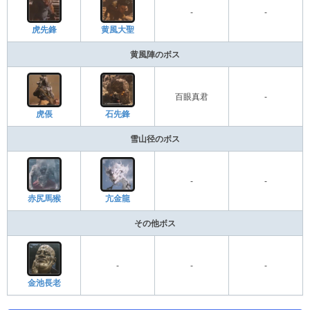
-
-
虎先鋒
黄風大聖
黄風陣のボス
百眼真君
-
虎倀
石先鋒
雪山径のボス
-
-
赤尻馬猴
亢金龍
その他ボス
-
-
-
金池長老