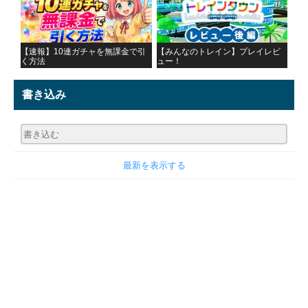
【速報】10連ガチャを無課金で引
【みんなのトレイン】プレイレビ
く方法
ュー！
書き込み
最新を表示する