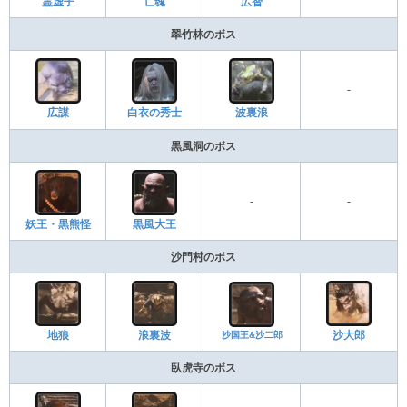
霊虚子
亡魂
広智
翠竹林のボス
-
広謀
白衣の秀士
波裏浪
黒風洞のボス
-
-
妖王・黒熊怪
黒風大王
沙門村のボス
地狼
浪裏波
沙国王&沙二郎
沙大郎
臥虎寺のボス