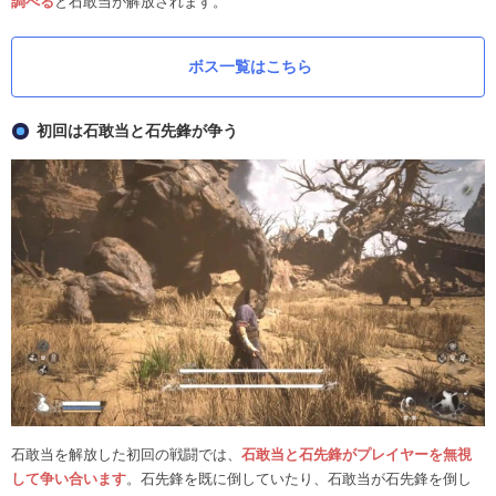
調べる
と石敢当が解放されます。
ボス一覧はこちら
初回は石敢当と石先鋒が争う
石敢当を解放した初回の戦闘では、
石敢当と石先鋒がプレイヤーを無視
して争い合います
。石先鋒を既に倒していたり、石敢当が石先鋒を倒し