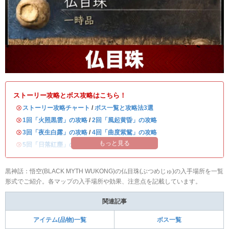
ストーリー攻略とボス攻略はこちら！
・
ストーリー攻略チャート
/
ボス一覧と攻略法3選
・
1回「火照黒雲」の攻略
/
2回「風起黄昏」の攻略
・
3回「夜生白露」の攻略
/
4回「曲度紫鴛」の攻略
もっと見る
・
5回「日落紅塵」の攻略
/
6回「未竟」の攻略
黒神話：悟空(BLACK MYTH WUKONG)の仏目珠(ぶつめじゅ)の入手場所を一覧
形式でご紹介。各マップの入手場所や効果、注意点を記載しています。
関連記事
アイテム(品物)一覧
ボス一覧