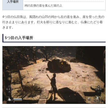
入手場所
祠の左側の道を進んだ崖の上
4つ目の仏目珠は、風隠れの山凹の祠から左の道を進み、崖を登った先の
行き止まりにあります。灯火を頼りに道なりに進むと、仏像にたどり着
きます。
5つ目の入手場所