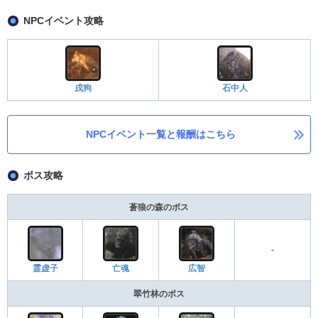
NPCイベント攻略
戌狗
石中人
NPCイベント一覧と報酬はこちら
ボス攻略
蒼狼の森のボス
-
霊虚子
亡魂
広智
翠竹林のボス