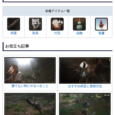
各種アイテム一覧
武器
防具
什宝
品物
葫蘆
お役立ち記事
勝てない時にやるべきこと
おすすめ武芸と習得方法