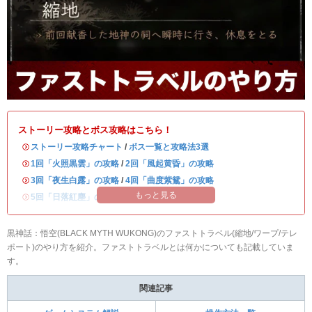
ストーリー攻略とボス攻略はこちら！
・
ストーリー攻略チャート
/
ボス一覧と攻略法3選
・
1回「火照黒雲」の攻略
/
2回「風起黄昏」の攻略
・
3回「夜生白露」の攻略
/
4回「曲度紫鴛」の攻略
もっと見る
・
5回「日落紅塵」の攻略
/
6回「未竟」の攻略
黒神話：悟空(BLACK MYTH WUKONG)のファストトラベル(縮地/ワープ/テレ
ポート)のやり方を紹介。ファストトラベルとは何かについても記載していま
す。
関連記事