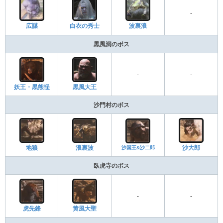
-
広謀
白衣の秀士
波裏浪
黒風洞のボス
-
-
妖王・黒熊怪
黒風大王
沙門村のボス
地狼
浪裏波
沙国王&沙二郎
沙大郎
臥虎寺のボス
-
-
虎先鋒
黄風大聖