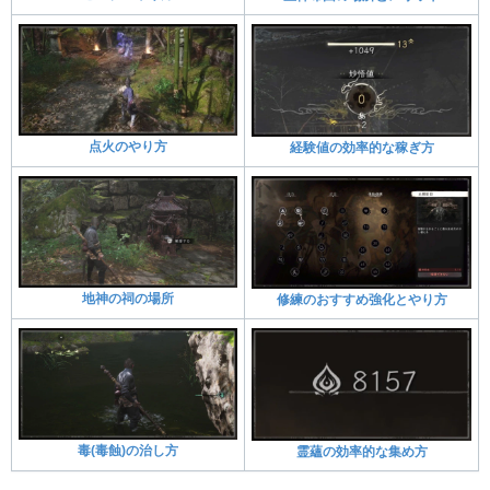
点火のやり方
経験値の効率的な稼ぎ方
地神の祠の場所
修練のおすすめ強化とやり方
毒(毒蝕)の治し方
霊蘊の効率的な集め方