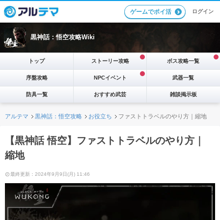
ログイン
ゲームでポイ活
黒神話：悟空攻略Wiki
トップ
ストーリー攻略
ボス攻略一覧
序盤攻略
NPCイベント
武器一覧
防具一覧
おすすめ武芸
雑談掲示板
アルテマ
黒神話：悟空攻略
お役立ち
ファストトラベルのやり方｜縮地
【黒神話 悟空】ファストトラベルのやり方｜
縮地
最終更新：2024年9月9日(月) 11:46