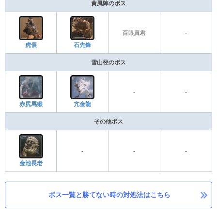
黄風陣のボス
百眼真君
-
虎倀
石先鋒
雪山径のボス
-
-
赤尻馬猴
亢金龍
その他ボス
-
-
-
金池長老
ボス一覧と勝てない時の対処法はこちら