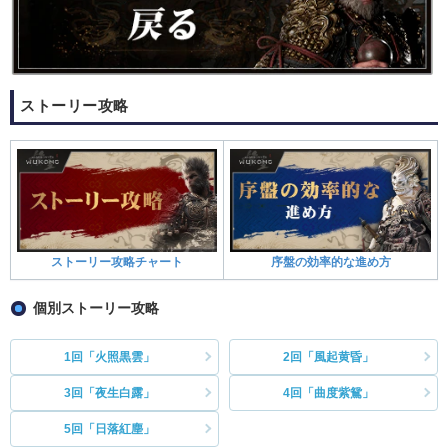
ストーリー攻略
ストーリー攻略チャート
序盤の効率的な進め方
個別ストーリー攻略
1回「火照黒雲」
2回「風起黄昏」
3回「夜生白露」
4回「曲度紫鴛」
5回「日落紅塵」