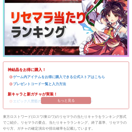
神結晶をお得に購入！
・
ゲーム内アイテムをお得に購入できる公式ストアはこちら
・
プレゼントコード一覧と入力方法
新キャラと新ガチャが実装！
もっと見る
・
エピック八雲藍の評価
/
ガチャシミュ
/
引くべきか
東方ロストワード(ロスワ/東ロワ)のリセマラの当たりキャラをランキング形式
でご紹介。リセマラの要点、当たりキャラランキング、終了基準、リセマラの
やり方、ガチャの確定演出や排出確率を記載しています。