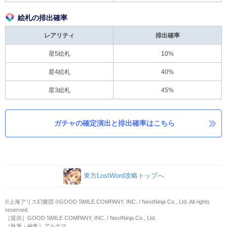
絵札の排出確率
レアリティ
排出確率
星5絵札
10%
星4絵札
40%
星3絵札
45%
ガチャの確定演出と排出確率はこちら
東方LostWord攻略トップへ
©上海アリス幻樂団 ©GOOD SMILE COMPANY, INC. / NextNinja Co., Ltd. All rights
reserved.
［提供］GOOD SMILE COMPANY, INC. / NextNinja Co., Ltd.
［執筆・編集］アルテマ