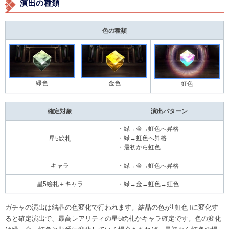
演出の種類
色の種類
緑色
金色
虹色
確定対象
演出パターン
・緑→金→虹色へ昇格
・緑→虹色へ昇格
星5絵札
・最初から虹色
キャラ
・緑→金→虹色へ昇格
星5絵札＋キャラ
・緑→金→虹色→虹色
ガチャの演出は結晶の色変化で行われます。結晶の色が｢虹色｣に変化す
ると確定演出で、最高レアリティの星5絵札かキャラ確定です。色の変化