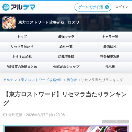
ログイン
ゲームでポイ活
東方ロストワード攻略wiki｜ロスワ
トップ
最強キャラ
キャラ一覧
リセマラ当たり
絵札一覧
最強絵札
おすすめ絵札
紅魔塔攻略
守矢秘境攻略
VS複霊の攻略まとめ
公式Webショップ
掲示板
アルテマ
東方ロストワード攻略wiki
初心者
リセマラ当たりランキング
【東方ロストワード】リセマラ当たりランキン
グ
最終更新：2026年8月7日(金) 23:06
PR