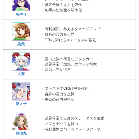
・味方全体の火力を強化
・相手の防御面を弱体化
ちやり
・有利属性に与えるダメージアップ
・自身の霊力を上昇
・CRIに関わるステータスを強化
美天
・霊力上昇の得意なアタッカー
・結界異常「燃焼」の付与が得意
・霊力上昇が得意
尤魔
・ブーストでCRI命中を強化
・自身の霊力を上昇
・燃焼の付与が得意
慧ノ子
・結界異常で自身のステータスを強化
・バフとデバフを持つ
・有利属性に与えるダメージアップ
魅須丸