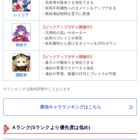
・流体弾や陰攻Ⅱを強化できる
・有利不利属性へのダメージをアップできる
・燃焼凍結暗闇を霊力に変換
レミリア
【ピックアップガチャ開催中】
・汎用性の高いサポーター
・結界のブレイクが得意
・有利属性から受けるダメージを25%ダウン
神奈子
【ピックアップガチャ開催中】
・速力Ⅱや陽攻Ⅱを強化できる
・凍結や帯電でステータス強化
・凍結や帯電、毒霧の付与とブレイクが可能
隠岐奈
※ランキングは随時調整中しております
最強キャラランキングはこちら
Aランク(Sランクより優先度は低め)