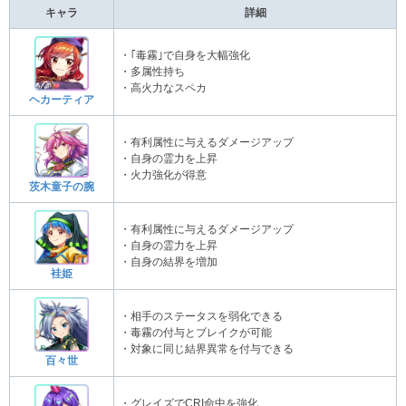
キャラ
詳細
・｢毒霧｣で自身を大幅強化
・多属性持ち
・高火力なスペカ
ヘカーティア
・有利属性に与えるダメージアップ
・自身の霊力を上昇
・火力強化が得意
茨木童子の腕
・有利属性に与えるダメージアップ
・自身の霊力を上昇
・自身の結界を増加
袿姫
・相手のステータスを弱化できる
・毒霧の付与とブレイクが可能
・対象に同じ結界異常を付与できる
百々世
・グレイズでCRI命中を強化