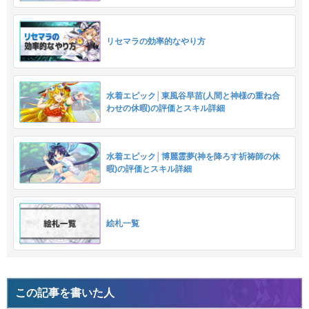
リセマラの効率的なやり方
水着エピック│東風谷早苗(人間と神様の重ね合
わせの休暇)の評価とスキル詳細
水着エピック│博麗霊夢(神を降ろす祈祷師の休
暇)の評価とスキル詳細
絵札一覧
この記事を書いた人