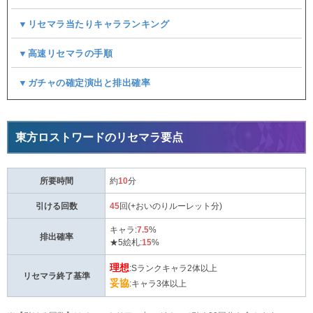
▼リセマラ当たりキャラランキング
▼高速リセマラの手順
▼ガチャの確定演出と排出確率
東方ロストワードのリセマラ要点
所要時間
約
10
分
引ける回数
45
回(+おいのりルーレット分)
キャラ:
7.5
%
排出確率
★5絵札:
15
%
理想
:Sランクキャラ2体以上
リセマラ終了基準
妥協
:キャラ3体以上