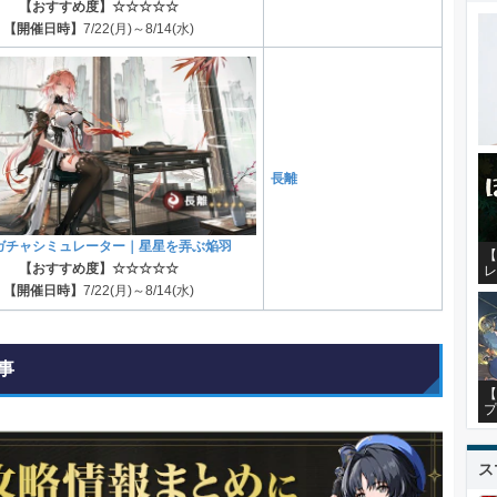
【おすすめ度】☆☆☆☆☆
【開催日時】
7/22(月)～8/14(水)
長離
ガチャシミュレーター｜星星を弄ぶ焔羽
【
【おすすめ度】☆☆☆☆☆
レ
【開催日時】
7/22(月)～8/14(水)
事
【
プ
ス