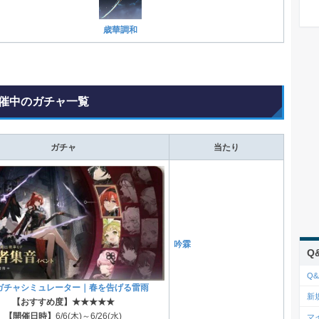
歳華調和
催中のガチャ一覧
ガチャ
当たり
吟霖
Q
Q&
ガチャシミュレーター｜春を告げる雷雨
新
【おすすめ度】★★★★★
【開催日時】
6/6(木)～6/26(水)
マ