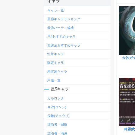
キャラ
キャラ一覧
最強キャラランキング
最強パーティ編成
星4おすすめキャラ
無課金おすすめキャラ
恒常キャラ
今汐ガ
限定キャラ
未実装キャラ
声優一覧
星5キャラ
カルロッタ
今汐(コンシ)
長離(チョウリ)
漂泊者・回折
吟霖武
漂泊者・消滅