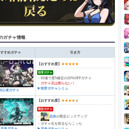
のガチャ情報
おすすめガチャ
引き方
【おすすめ度】
★★★★★
恒常ガチャ
・50連で星5確定の20%OFFガチャ
・
ガチャ石は割らない！
▶恒常ガチャシミュ
初心者ガチャ
【おすすめ度】
★★★★★
限定ガチャ
・
忌炎
が限定ピックアップ
・ガチャ石を割るならこっち
忌炎ガチャ
▶忌炎ガチャシミュ