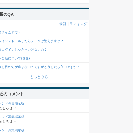
新のQA
最新
|
ランキング
続タイムアウト
ンインストールしたらデータは消えますか？
回ログインしなきゃいけないの？
択音骸について(画像)
りし日の幻が進まないのですがどうしたら良いですか？
もっとみる
近のコメント
レンド募集掲示板
ましろ
より
レンド募集掲示板
ましろ
より
レンド募集掲示板