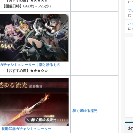
【おすすめ度】★★★★☆
に
【開催日時】
6/6(木)～6/26(水)
フ
に
バ
に
-
ガチャシミュレーター｜潮と漲るもの
【おすすめ度】★★★☆☆
赫く燃ゆる流光
お
長離武器ガチャシミュレーター