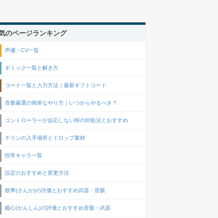
気のページランキング
声優・CV一覧
ギミック一覧と解き方
コード一覧と入力方法｜最新ギフトコード
音骸厳選の簡単なやり方｜いつからやるべき？
コントローラーが反応しない時の対処法とおすすめ
チリンの入手場所とドロップ素材
恒常キャラ一覧
設定のおすすめと変更方法
散華(さんか)の評価とおすすめ武器・音骸
鑑心(かんしん)の評価とおすすめ音骸・武器