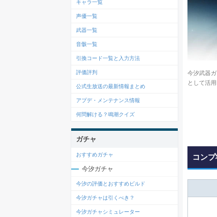
キャラ一覧
声優一覧
武器一覧
音骸一覧
引換コード一覧と入力方法
評価評判
今汐武器ガ
として活用
公式生放送の最新情報まとめ
アプデ・メンテナンス情報
何問解ける？鳴潮クイズ
ガチャ
おすすめガチャ
コンプ
今汐ガチャ
今汐の評価とおすすめビルド
今汐ガチャは引くべき？
今汐ガチャシミュレーター