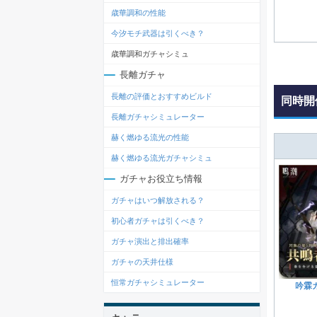
歳華調和の性能
今汐モチ武器は引くべき？
歳華調和ガチャシミュ
長離ガチャ
長離の評価とおすすめビルド
同時開
長離ガチャシミュレーター
赫く燃ゆる流光の性能
赫く燃ゆる流光ガチャシミュ
ガチャお役立ち情報
ガチャはいつ解放される？
初心者ガチャは引くべき？
ガチャ演出と排出確率
ガチャの天井仕様
恒常ガチャシミュレーター
吟霖