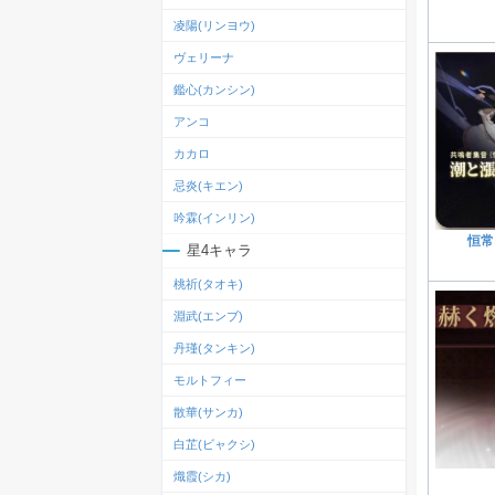
凌陽(リンヨウ)
ヴェリーナ
鑑心(カンシン)
アンコ
カカロ
忌炎(キエン)
吟霖(インリン)
恒常
星4キャラ
桃祈(タオキ)
淵武(エンブ)
丹瑾(タンキン)
モルトフィー
散華(サンカ)
白芷(ビャクシ)
熾霞(シカ)