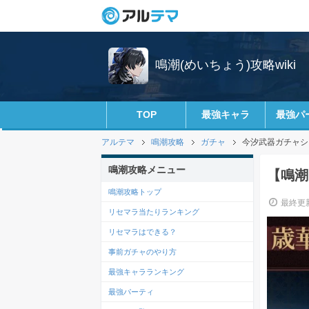
鳴潮(めいちょう)攻略wiki
TOP
最強キャラ
最強パ
アルテマ
鳴潮攻略
ガチャ
今汐武器ガチャシ
鳴潮攻略メニュー
【鳴潮
鳴潮攻略トップ
最終更新
リセマラ当たりランキング
リセマラはできる？
事前ガチャのやり方
最強キャラランキング
最強パーティ