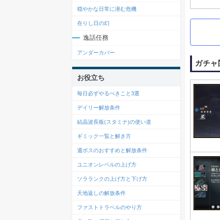
穏やかな日常に潜む危機
在りし日の幻
逸話任務
アンダーカバー
ガチャ
お役立ち
毎日必ずやるべきこと3選
デイリー解放条件
結晶波長板(スタミナ)の使い道
ギミック一覧と解き方
週ボスのおすすめと解放条件
ユニオンレベルの上げ方
ソラランクの上げ方と下げ方
天地返しの解放条件
ファストトラベルのやり方