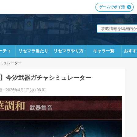
ゲームでポイ活
ーティ
リセマラ当たり
リセマラやり方
キャラ一覧
おすす
ミュレーター
】今汐武器ガチャシミュレーター
：2026年4月1日(水) 08:01