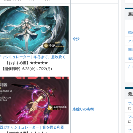
最
接
今汐
ア
毎
チャシミュレーター｜冬尽きて、息吹吹く
選
【おすすめ度】★★★★★
在
【開催日時】
6/28(金)～7/22(月)
最
フ
に
糸繰りの奇術
フ
に
器ガチャシミュレーター｜音を操る利器
フ