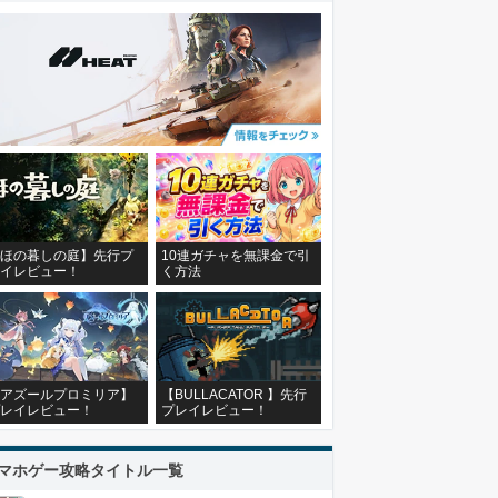
ほの暮しの庭】先行プ
10連ガチャを無課金で引
イレビュー！
く方法
アズールプロミリア】
【BULLACATOR 】先行
レイレビュー！
プレイレビュー！
マホゲー攻略タイトル一覧