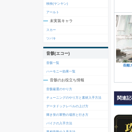
秧秧(ヤンヤン)
アールト
未実装キャラ
スカー
ツバキ
音骸(エコー)
音骸一覧
長離
ハーモニー効果一覧
音骸のお役立ち情報
音骸厳選のやり方
関連記
チューニングのやり方と素材入手方法
データドックレベルの上げ方
輝き蛍の軍勢の場所と行き方
バイクの入手方法
異相音骸の入手方法