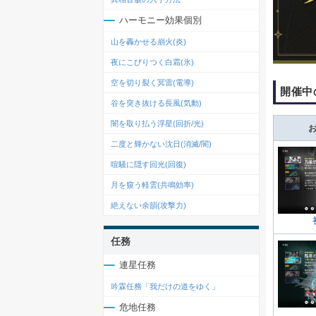
ハーモニー効果個別
山を轟かせる崩火(炎)
夜にこびりつく白霜(氷)
空を切り裂く冥雷(電導)
開催中
谷を突き抜ける長風(気動)
闇を取り払う浮星(回折/光)
二度と輝かない沈日(消滅/闇)
喧騒に隠す回光(回復)
月を窺う軽雲(共鳴効率)
絶えない余韻(攻撃力)
任務
連星任務
吟霖任務「我だけの道をゆく」
危地任務