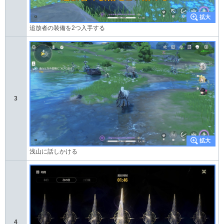
追放者の装備を2つ入手する
3
浅山に話しかける
4