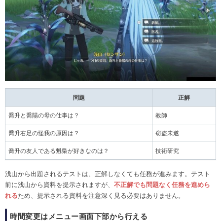
問題
正解
喬升と喬陽の母の仕事は？
教師
喬升右足の怪我の原因は？
窃盗未遂
喬升の友人である魁梟が好きなのは？
技術研究
浅山から出題されるテストは、正解しなくても任務が進みます。テスト
前に浅山から資料を提示されますが、
不正解でも問題なく任務を進めら
れる
ため、提示される資料を注意深く見る必要はありません。
時間変更はメニュー画面下部から行える