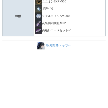
ユニオンEXP×500
星声×40
シェルコイン×24000
報酬
高級共鳴強化剤×2
高級レコードセット×1
鳴潮攻略トップへ