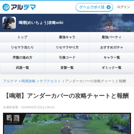
ログイン
ゲームでポイ活
鳴潮(めいちょう)攻略wiki
トップ
最強キャラ
最強パーティ
リセマラ当たり
リセマラやり方
おすすめガチャ
序盤の進め方
引換コード
キャラ一覧
武器一覧
音骸一覧
ギミック一覧
アルテマ
鳴潮攻略
サブクエスト
アンダーカバーの攻略チャートと報酬
【鳴潮】アンダーカバーの攻略チャートと報酬
最終更新：2026年8月1日(土) 08:01