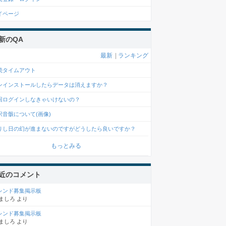
イページ
新のQA
最新
|
ランキング
続タイムアウト
ンインストールしたらデータは消えますか？
回ログインしなきゃいけないの？
択音骸について(画像)
りし日の幻が進まないのですがどうしたら良いですか？
もっとみる
近のコメント
レンド募集掲示板
ましろ
より
レンド募集掲示板
ましろ
より