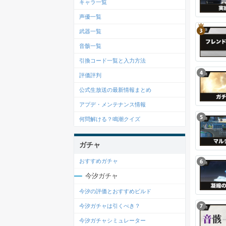
キャラ一覧
声優一覧
武器一覧
音骸一覧
引換コード一覧と入力方法
評価評判
公式生放送の最新情報まとめ
アプデ・メンテナンス情報
何問解ける？鳴潮クイズ
ガチャ
おすすめガチャ
今汐ガチャ
今汐の評価とおすすめビルド
今汐ガチャは引くべき？
今汐ガチャシミュレーター