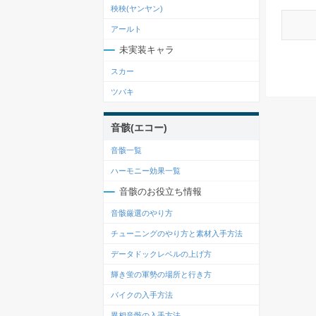
秧秧(ヤンヤン)
アールト
未実装キャラ
スカー
ツバキ
音骸(エコー)
音骸一覧
ハーモニー効果一覧
音骸のお役立ち情報
音骸厳選のやり方
チューニングのやり方と素材入手方法
データドックレベルの上げ方
輝き蛍の軍勢の場所と行き方
バイクの入手方法
異相音骸の入手方法