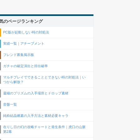
気のページランキング
PC版が起動しない時の対処法
実績一覧｜アチーブメント
フレンド募集掲示板
ガチャの確定演出と排出確率
マルチプレイでできることとできない時の対処法｜い
つから解放？
凝縮のプリズムの入手場所とドロップ素材
音骸一覧
純粋結晶燃素の入手方法と素材必要キャラ
在りし日の幻の攻略チャートと発生条件｜虎口の山脈
第2幕