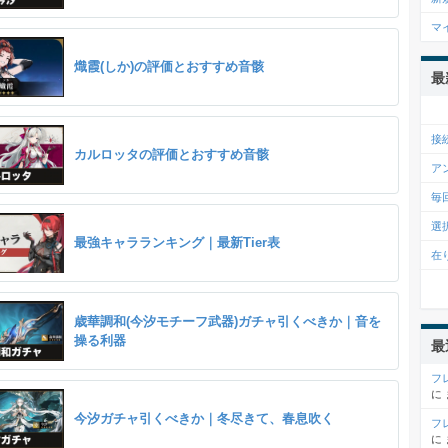
マ
熾霞(しか)の評価とおすすめ音骸
最
接
カルロッタの評価とおすすめ音骸
ア
毎
選
最強キャラランキング｜最新Tier表
在
歳華調和(今汐モチーフ武器)ガチャ引くべきか｜音を
操る利器
最
フ
に
今汐ガチャ引くべきか｜冬尽きて、春息吹く
フ
に