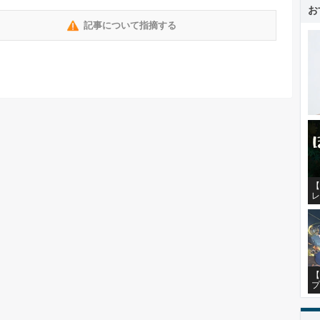
お
記事について指摘する
【
レ
【
プ