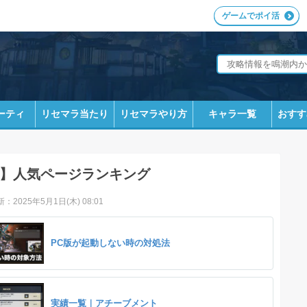
ゲームでポイ活
ーティ
リセマラ当たり
リセマラやり方
キャラ一覧
おすす
】人気ページランキング
：2025年5月1日(木) 08:01
PC版が起動しない時の対処法
実績一覧｜アチーブメント