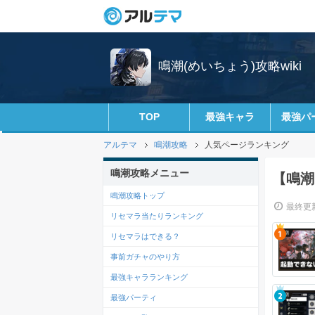
鳴潮(めいちょう)攻略wiki
TOP
最強キャラ
最強パ
アルテマ
鳴潮攻略
人気ページランキング
鳴潮攻略メニュー
【鳴潮
鳴潮攻略トップ
最終更新
リセマラ当たりランキング
リセマラはできる？
事前ガチャのやり方
最強キャラランキング
最強パーティ