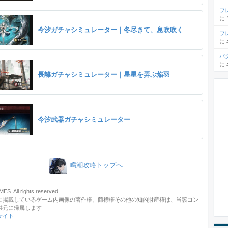
フ
に
今汐ガチャシミュレーター｜冬尽きて、息吹吹く
フ
に
バ
に
長離ガチャシミュレーター｜星星を弄ぶ焔羽
今汐武器ガチャシミュレーター
鳴潮攻略トップへ
. All rights reserved.
に掲載しているゲーム内画像の著作権、商標権その他の知的財産権は、当該コン
供元に帰属します
サイト