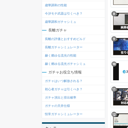
歳華調和の性能
今汐モチ武器は引くべき？
歳華調和ガチャシミュ
長離ガチャ
長離の評価とおすすめビルド
長離ガチャシミュレーター
赫く燃ゆる流光の性能
赫く燃ゆる流光ガチャシミュ
ガチャお役立ち情報
ガチャはいつ解放される？
初心者ガチャは引くべき？
ガチャ演出と排出確率
ガチャの天井仕様
恒常ガチャシミュレーター