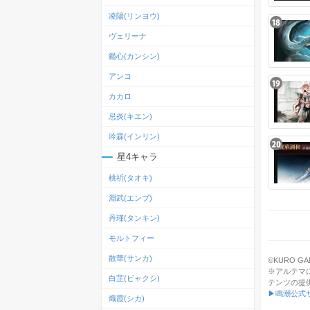
凌陽(リンヨウ)
ヴェリーナ
鑑心(カンシン)
アンコ
カカロ
忌炎(キエン)
吟霖(インリン)
星4キャラ
桃祈(タオキ)
淵武(エンブ)
丹瑾(タンキン)
モルトフィー
散華(サンカ)
©KURO GAMES
※アルテマ
白芷(ビャクシ)
テンツの提
▶鳴潮公式
熾霞(シカ)