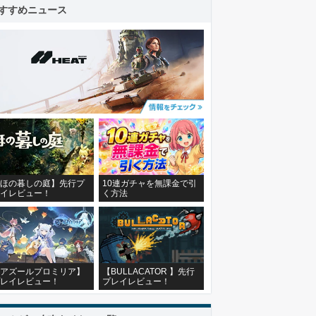
すすめニュース
ほの暮しの庭】先行プ
10連ガチャを無課金で引
イレビュー！
く方法
アズールプロミリア】
【BULLACATOR 】先行
レイレビュー！
プレイレビュー！