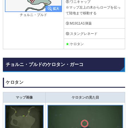
⑧:ワニキャップ
※マップ左上の木からロープを伝っ
て陸地まで移動する
チョルニ・プルド
⑨:M1911A1弾薬
⑩:スタングレネード
★
:ケロタン
チョルニ・プルドのケロタン・ガーコ
ケロタン
マップ画像
ケロタンの見た目