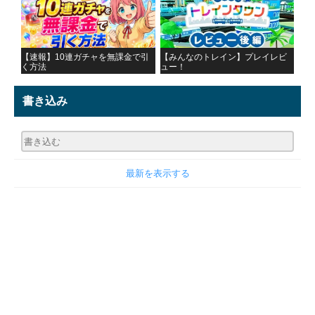
【速報】10連ガチャを無課金で引
【みんなのトレイン】プレイレビ
く方法
ュー！
書き込み
最新を表示する