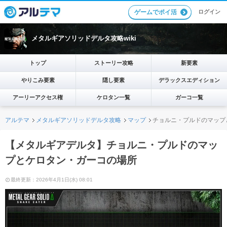
ログイン
ゲームでポイ活
メタルギアソリッドデルタ攻略wiki
トップ
ストーリー攻略
新要素
やりこみ要素
隠し要素
デラックスエディション
アーリーアクセス権
ケロタン一覧
ガーコ一覧
アルテマ
メタルギアソリッドデルタ攻略
マップ
チョルニ・プルドのマップ
【メタルギアデルタ】チョルニ・プルドのマッ
プとケロタン・ガーコの場所
最終更新：2026年4月1日(水) 08:01