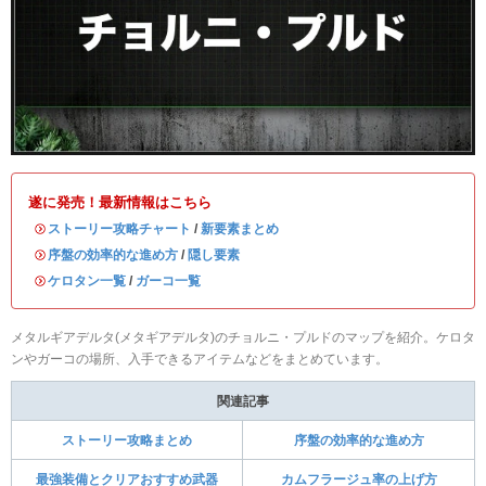
遂に発売！最新情報はこちら
・
ストーリー攻略チャート
/
新要素まとめ
・
序盤の効率的な進め方
/
隠し要素
・
ケロタン一覧
/
ガーコ一覧
メタルギアデルタ(メタギアデルタ)のチョルニ・プルドのマップを紹介。ケロタ
ンやガーコの場所、入手できるアイテムなどをまとめています。
関連記事
ストーリー攻略まとめ
序盤の効率的な進め方
最強装備とクリアおすすめ武器
カムフラージュ率の上げ方