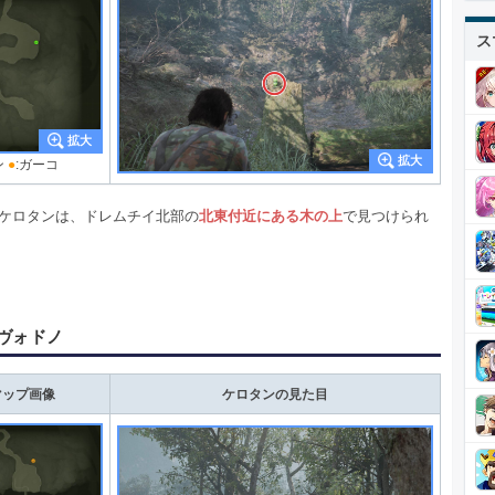
ス
ン
●
:ガーコ
のケロタンは、ドレムチイ北部の
北東付近にある木の上
で見つけられ
ヴォドノ
マップ画像
ケロタンの見た目