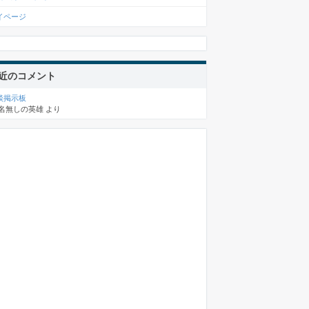
イページ
近のコメント
談掲示板
名無しの英雄
より