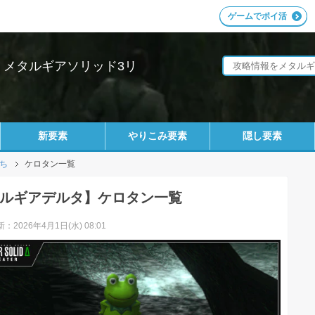
ゲームでポイ活
i｜メタルギアソリッド3リ
新要素
やりこみ要素
隠し要素
ち
ケロタン一覧
ルギアデルタ】ケロタン一覧
：2026年4月1日(水) 08:01