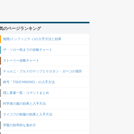
気のページランキング
無限(インフィニティ)の入手方法と効果
ザ・ソロー戦までの攻略チャート
ストーリー攻略チャート
チョルニ・プルドのマップとケロタン・ガーコの場所
称号「TSUCHINOKO」の入手方法
隠し要素一覧・コマンドまとめ
科学者の服の効果と入手方法
ライコフの制服の効果と入手方法
序盤の効率的な進め方