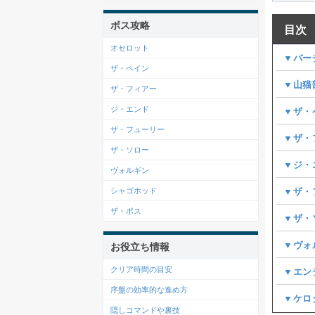
ボス攻略
目次
オセロット
▼バー
ザ・ペイン
▼山猫
ザ・フィアー
ジ・エンド
▼ザ・
ザ・フューリー
▼ザ・
ザ・ソロー
▼ジ・
ヴォルギン
▼ザ・
シャゴホッド
ザ・ボス
▼ザ・
▼ヴォ
お役立ち情報
クリア時間の目安
▼エン
序盤の効率的な進め方
▼ケロ
隠しコマンドや裏技