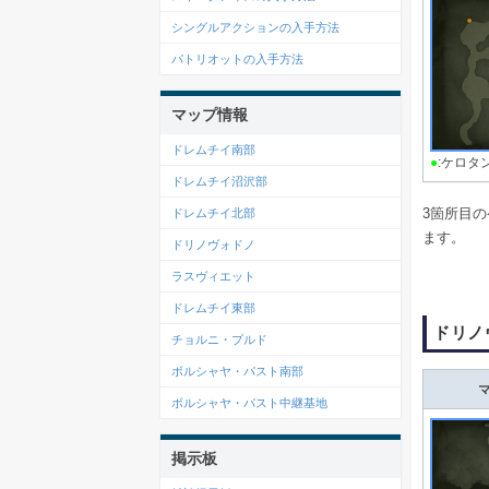
シングルアクションの入手方法
パトリオットの入手方法
マップ情報
ドレムチイ南部
●
:ケロタ
ドレムチイ沼沢部
3箇所目
ドレムチイ北部
ます。
ドリノヴォドノ
ラスヴィエット
ドレムチイ東部
ドリノ
チョルニ・プルド
ボルシャヤ・パスト南部
ボルシャヤ・パスト中継基地
掲示板