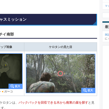
マ
ャスミッション
最
チイ南部
雑
に
マップ画像
ケロタンの見た目
ン
●
:ガーコ
のケロタンは、
バックパックを回収できる木から南東の崖を探す
と見
ます。