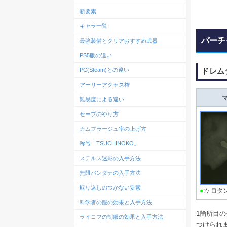
新要素
キャラ一覧
バーチ
最強装備とクリアおすすめ武器
PS5版の違い
ドレム
PC(Steam)との違い
アーリーアクセス権
難易度による違い
セーブのやり方
カムフラージュ率の上げ方
称号「TSUCHINOKO」
ステルス迷彩の入手方法
無限バンダナの入手方法
取り返しのつかない要素
●
:ケロタ
科学者の服の効果と入手方法
1箇所目
ライコフの制服の効果と入手方法
つけられ