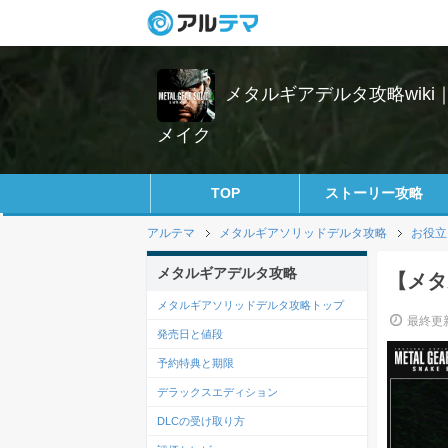
メタルギアデルタ攻略wik
メイク
TOP
ストーリー攻略
アルテマ
メタルギアソリッドデルタ攻略
お役立
メタルギアデルタ攻略
【メタ
メタルギアソリッドデルタ攻略トップ
最終更新
発売日と値段
予約特典と期限
デラックスエディション
DLCの受け取り方