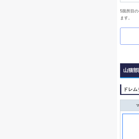
5箇所目
ます。
山猫部
ドレム