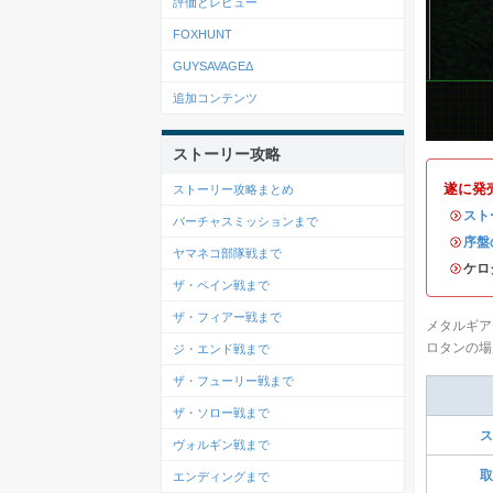
評価とレビュー
FOXHUNT
GUYSAVAGEΔ
追加コンテンツ
ストーリー攻略
遂に発
ストーリー攻略まとめ
・
スト
バーチャスミッションまで
・
序盤
ヤマネコ部隊戦まで
・ケロ
ザ・ペイン戦まで
ザ・フィアー戦まで
メタルギア
ロタンの場
ジ・エンド戦まで
ザ・フューリー戦まで
ザ・ソロー戦まで
ス
ヴォルギン戦まで
取
エンディングまで