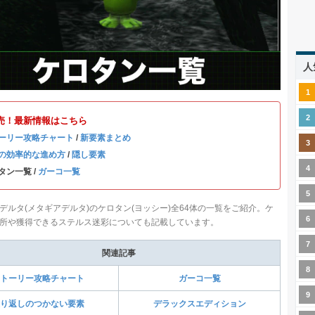
人
売！最新情報はこちら
ーリー攻略チャート
/
新要素まとめ
の効率的な進め方
/
隠し要素
タン一覧 /
ガーコ一覧
デルタ(メタギアデルタ)のケロタン(ヨッシー)全64体の一覧をご紹介。ケ
所や獲得できるステルス迷彩についても記載しています。
関連記事
トーリー攻略チャート
ガーコ一覧
り返しのつかない要素
デラックスエディション