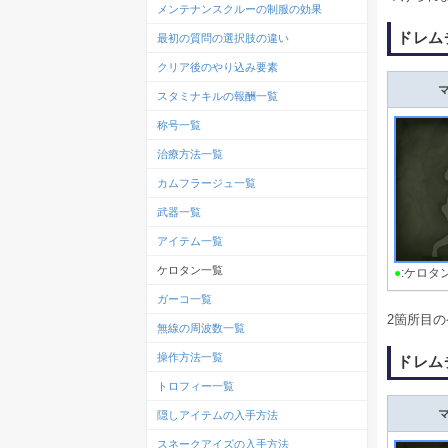
メンテナンスクルーの制服の効果
ドレム
最初の質問の選択肢の違い
クリア後のやり込み要素
スタミナキルの報酬一覧
称号一覧
治療方法一覧
カムフラージュ一覧
武器一覧
アイテム一覧
ケロタン一覧
●
:ケロタ
ガーコ一覧
2箇所目
無線の周波数一覧
操作方法一覧
ドレム
トロフィー一覧
隠しアイテムの入手方法
スネークアイズの入手方法