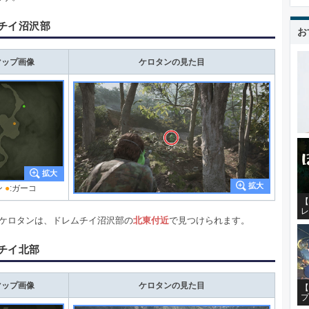
チイ沼沢部
お
マップ画像
ケロタンの見た目
ン
●
:ガーコ
【
レ
のケロタンは、ドレムチイ沼沢部の
北東付近
で見つけられます。
チイ北部
マップ画像
ケロタンの見た目
【
プ