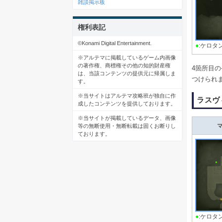
雑談掲示板
権利表記
©Konami Digital Entertainment.
●
:ケロタ
※アルテマに掲載しているゲーム内画像
の著作権、商標権その他の知的財産権
4箇所目
は、当該コンテンツの提供元に帰属しま
つけられ
す。
※当サイトはアルテマ攻略班が独自に作
ラスヴ
成したコンテンツを提供しております。
※当サイトが掲載しているデータ、画像
等の無断使用・無断転載は固くお断りし
ております。
●
:ケロタ