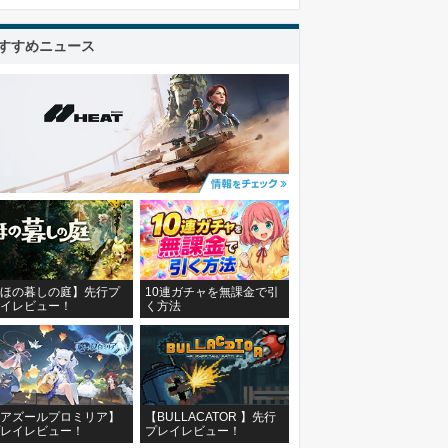
すすめニュース
ほの暮しの庭】先行プ
10連ガチャを無課金で引
イレビュー！
く方法
アズールプロミリア】
【BULLACATOR 】先行
レイレビュー！
プレイレビュー！