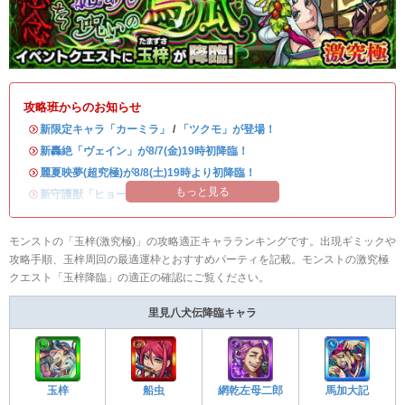
攻略班からのお知らせ
・
新限定キャラ「カーミラ」
/
「ツクモ」が登場！
・
新轟絶「ヴェイン」が8/7(金)19時初降臨！
・
麗夏映夢(超究極)が8/8(土)19時より初降臨！
もっと見る
・
新守護獣「ヒョーたん」が登場！
モンストの「玉梓(激究極)」の攻略適正キャラランキングです。出現ギミックや
攻略手順、玉梓周回の最適運枠とおすすめパーティを記載。モンストの激究極
クエスト「玉梓降臨」の適正の確認にご覧ください。
里見八犬伝降臨キャラ
玉梓
船虫
網乾左母二郎
馬加大記