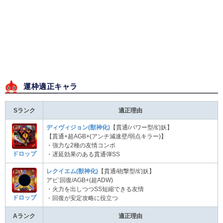
運枠適正キャラ
Sランク
適正理由
ディヴィジョン(獣神化)
【貫通/パワー型/幻妖】
【貫通+超AGB+(アンチ減速壁/弱点キラー)】
・強力な2種の友情コンボ
ドロップ
・遅延効果のある貫通弾SS
レクイエム(獣神化)
【貫通/砲撃型/幻妖】
アビ:回復/AGB+(超ADW)
・火力を出しつつSS短縮できる友情
ドロップ
・回復が安定攻略に役立つ
Aランク
適正理由