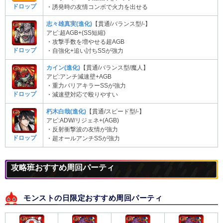
ドロップ
・誘発時の友情コンボで火力を出せる
志々雄真実(進化)
【貫通/バランス型/-】
アビ:超AGB+(SS短縮)
・攻撃手数を増やせる超AGB
ドロップ
・自強化+追い討ちSSが強力
カイン(進化)
【貫通/バランス型/魔人】
アビ:アンチ減速壁+AGB
・重力バリアキラーSSが強力
ドロップ
・減速壁対応で殴りやすい
朽木白哉(進化)
【貫通/スピード型/-】
アビ:ADW/リジェネ+(AGB)
・反射衝撃波の友情が強力
ドロップ
・超オールアンチSSが強力
攻略班おすすめ周回パーティ
モンストの日限定おすすめ周回パーティ