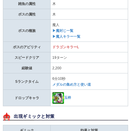
雑魚の属性
木
ボスの属性
木
魔人
ボスの種族
▶魔封じ一覧
▶魔人キラー一覧
ボスのアビリティ
ドラゴンキラーL
スピードクリア
19ターン
経験値
2,200
6分10秒
Sランクタイム
メダルの集め方と使い道
玉梓
ドロップキャラ
出現ギミックと対策
ギミック
効果と対策