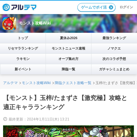
ログイン
ゲームでポイ活
モンスト攻略Wiki
トップ
夏休み2026
最強ランキング
リセマラランキング
モンストニュース速報
ノマクエ
ラキモン
オーブ集め方
次のコラボ予想
新イベント
降臨一覧
ガチャシミュまとめ
アルテマ
モンスト攻略Wiki
降臨クエスト攻略一覧
玉梓/たまずさ【激究極
【モンスト】玉梓/たまずさ【激究極】攻略と
適正キャラランキング
最終更新：2024年1月11日(木) 13:21