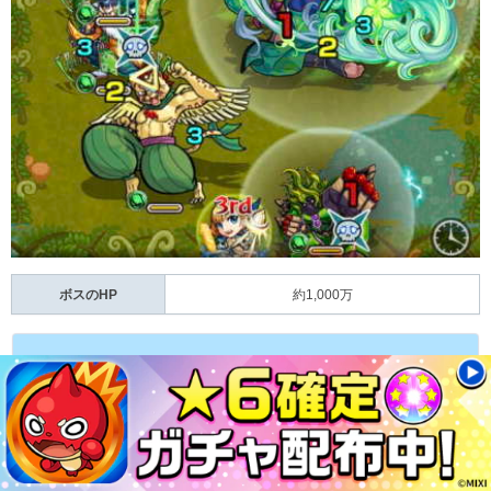
ボスのHP
約1,000万
攻略手順
1.味方に触れてチーターマンを倒す
2.クロスドクロ雑魚を倒す
3.ボスを倒す