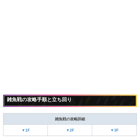
雑魚戦の攻略手順と立ち回り
雑魚戦の攻略詳細
▼1F
▼2F
▼3F