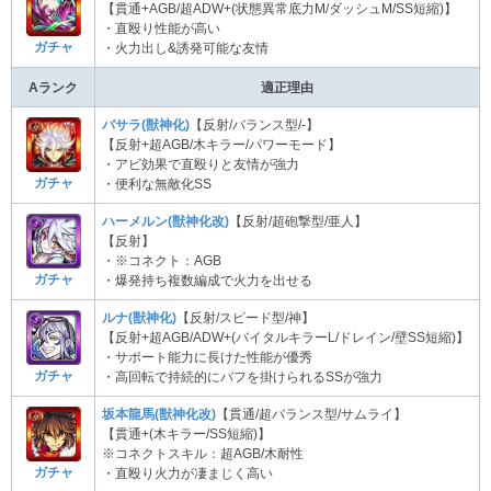
【貫通+AGB/超ADW+(状態異常底力M/ダッシュM/SS短縮)】
・直殴り性能が高い
ガチャ
・火力出し&誘発可能な友情
Aランク
適正理由
バサラ(獣神化)
【反射/バランス型/-】
【反射+超AGB/木キラー/パワーモード】
・アビ効果で直殴りと友情が強力
ガチャ
・便利な無敵化SS
ハーメルン(獣神化改)
【反射/超砲撃型/亜人】
【反射】
・※コネクト：AGB
ガチャ
・爆発持ち複数編成で火力を出せる
ルナ(獣神化)
【反射/スピード型/神】
【反射+超AGB/ADW+(バイタルキラーL/ドレイン/壁SS短縮)】
・サポート能力に長けた性能が優秀
ガチャ
・高回転で持続的にバフを掛けられるSSが強力
坂本龍馬(獣神化改)
【貫通/超バランス型/サムライ】
【貫通+(木キラー/SS短縮)】
※コネクトスキル：超AGB/木耐性
ガチャ
・直殴り火力が凄まじく高い