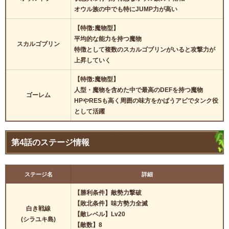
オウル族の中でも特にJUMP力が高い
【特徴:魔物型】
平均的な能力を持つ魔物
スカルゴブリン
特徴として複数のスカルゴブリンがいると攻撃力が
上昇していく
【特徴:魔物型】
人型・魔物を含めた中で最高のDEFを持つ魔物
ゴーレム
HPやRESも高く周囲の味方をかばうアビでタンク役
として活躍
第4話のステージ情報
ステージ名
詳細
【勝利条件】敵勢力撃破
【敗北条件】味方勢力全滅
白き戦線
【敵レベル】Lv20
(シラユキ島)
【敵数】8