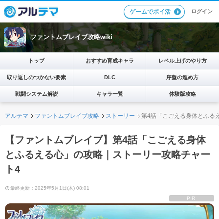
ログイン
ゲームでポイ活
ファントムブレイブ攻略wiki
トップ
おすすめ育成キャラ
レベル上げのやり方
取り返しのつかない要素
DLC
序盤の進め方
戦闘システム解説
キャラ一覧
体験版攻略
アルテマ
ファントムブレイブ攻略
ストーリー
第4話「こごえる身体とふる
【ファントムブレイブ】第4話「こごえる身体
とふるえる心」の攻略｜ストーリー攻略チャー
ト4
最終更新：2025年5月1日(木) 08:01
PR