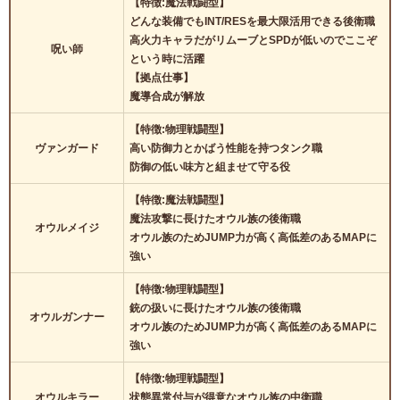
【特徴:魔法戦闘型】
どんな装備でもINT/RESを最大限活用できる後衛職
高火力キャラだがリムーブとSPDが低いのでここぞ
呪い師
という時に活躍
【拠点仕事】
魔導合成が解放
【特徴:物理戦闘型】
ヴァンガード
高い防御力とかばう性能を持つタンク職
防御の低い味方と組ませて守る役
【特徴:魔法戦闘型】
魔法攻撃に長けたオウル族の後衛職
オウルメイジ
オウル族のためJUMP力が高く高低差のあるMAPに
強い
【特徴:物理戦闘型】
銃の扱いに長けたオウル族の後衛職
オウルガンナー
オウル族のためJUMP力が高く高低差のあるMAPに
強い
【特徴:物理戦闘型】
オウルキラー
状態異常付与が得意なオウル族の中衛職