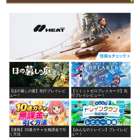
【ほの暮しの庭】先行プレイレビ
【リミットゼロブレイカーズ】先
ュー！
行プレイレビュー！
【速報】10連ガチャを無課金で引
【みんなのトレイン】プレイレビ
く方法
ュー！