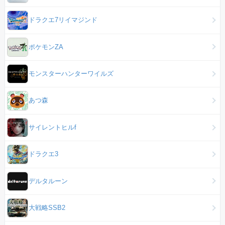
ドラクエ7リイマジンド
ポケモンZA
モンスターハンターワイルズ
あつ森
サイレントヒルf
ドラクエ3
デルタルーン
大戦略SSB2