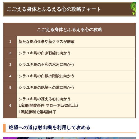
こごえる身体とふるえる心の攻略チャート
こごえる身体とふるえる心の攻略
新たな拠点仕事や新クラスが解放
1
シラユキ島の白き戦線に向かう
2
シラユキ島の不和の氷河に向かう
3
シラユキ島の白銀の階段に向かう
4
シラユキ島の絶望への道に向かう
5
シラユキ島の凍える心に向かう
L宝箱(開錠条件:マローネLv25以上)
6
L戦闘勝利で第4話終了
絶望への道は射出機を利用して攻める