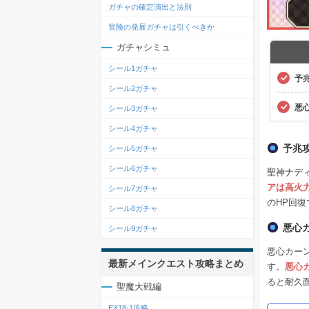
ガチャの確定演出と法則
冒険の発展ガチャは引くべきか
ガチャシミュ
シール1ガチャ
予
シール2ガチャ
悪
シール3ガチャ
シール4ガチャ
予兆
シール5ガチャ
シール6ガチャ
聖神ナデ
アは高火
シール7ガチャ
のHP回
シール8ガチャ
悪心
シール9ガチャ
悪心カー
最新メインクエスト攻略まとめ
す。
悪心
ると耐久
聖魔大戦編
EX18-1攻略