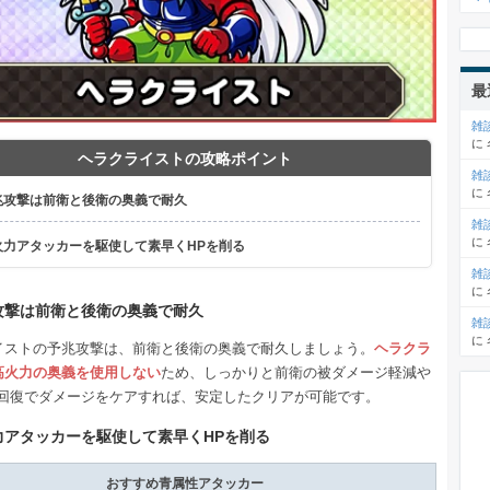
最
雑
に
ヘラクライストの攻略ポイント
雑
に
兆攻撃は前衛と後衛の奥義で耐久
雑
に
火力アタッカーを駆使して素早くHPを削る
雑
に
攻撃は前衛と後衛の奥義で耐久
雑
に
イストの予兆攻撃は、前衛と後衛の奥義で耐久しましょう。
ヘラクラ
高火力の奥義を使用しない
ため、しっかりと前衛の被ダメージ軽減や
P回復でダメージをケアすれば、安定したクリアが可能です。
力アタッカーを駆使して素早くHPを削る
おすすめ青属性アタッカー