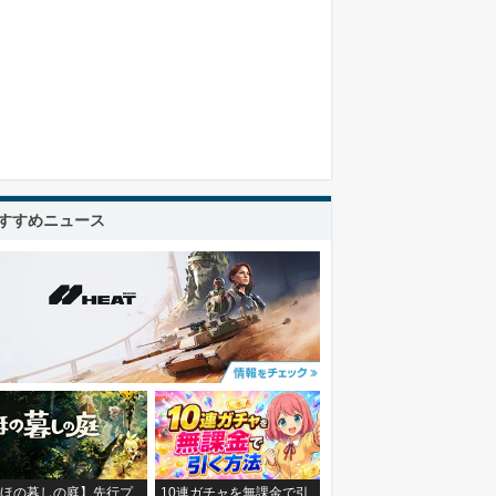
すすめニュース
ほの暮しの庭】先行プ
10連ガチャを無課金で引