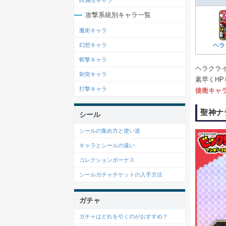
白属性キャラ
攻撃系統別キャラ一覧
魔術キャラ
幻想キャラ
ヘラ
斬撃キャラ
ヘラクラ
刺突キャラ
素早くH
打撃キャラ
後衛キャ
聖神ナ
シール
シールの集め方と使い道
キャラとシールの違い
コレクションボーナス
シールガチャチケットの入手方法
ガチャ
ガチャはどれを引くのがおすすめ？