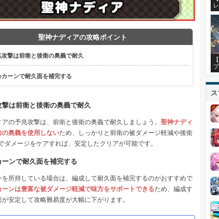
レ
聖神ナディアの攻略ポイント
兆攻撃は前衛と後衛の奥義で耐久
【
プ
心カーンで耐久面を補完する
ス
攻撃は前衛と後衛の奥義で耐久
ィアの予兆攻撃は、前衛と後衛の奥義で耐久しましょう。
聖神ナディ
力の奥義を使用しない
ため、しっかりと前衛の被ダメージ軽減や後衛
復でダメージをケアすれば、安定したクリアが可能です。
カーンで耐久面を補完する
ンを所持している場合は、編成して耐久面を補完するのがおすすめで
カーンは豊富な被ダメージ軽減で味方をサポートできる
ため、編成す
面が安定して攻略難易度が大幅に下がります。