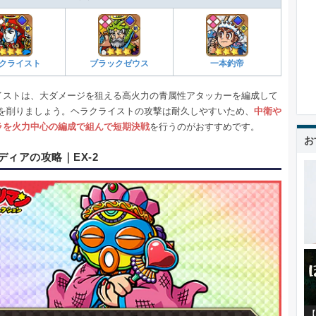
クライスト
ブラックゼウス
一本釣帝
イストは、大ダメージを狙える高火力の青属性アタッカーを編成して
Pを削りましょう。ヘラクライストの攻撃は耐久しやすいため、
中衛や
ラを火力中心の編成で組んで短期決戦
を行うのがおすすめです。
お
ディアの攻略｜EX-2
【