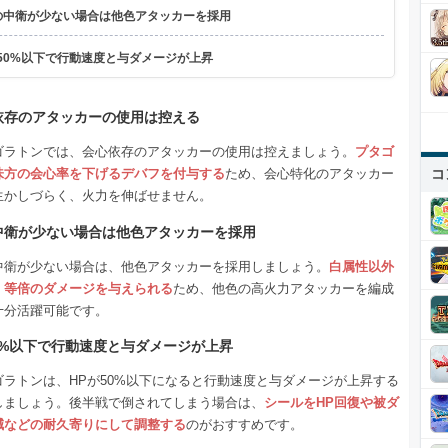
の中衛が少ない場合は他色アタッカーを採用
P50%以下で行動速度と与ダメージが上昇
依存のアタッカーの使用は控える
ゴラトンでは、会心依存のアタッカーの使用は控えましょう。
プタゴ
コ
味方の会心率を下げるデバフを付与する
ため、会心特化のアタッカー
生かしづらく、火力を伸ばせません。
中衛が少ない場合は他色アタッカーを採用
中衛が少ない場合は、他色アタッカーを採用しましょう。
白属性以外
、等倍のダメージを与えられる
ため、他色の高火力アタッカーを編成
十分活躍可能です。
50%以下で行動速度と与ダメージが上昇
ゴラトンは、HPが50%以下になると行動速度と与ダメージが上昇する
しましょう。後半戦で倒されてしまう場合は、
シールをHP回復や被ダ
減などの耐久寄りにして調整する
のがおすすめです。