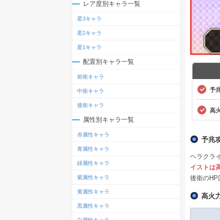
レア度別キャラ一覧
星3キャラ
星2キャラ
星1キャラ
配置別キャラ一覧
前衛キャラ
予
中衛キャラ
後衛キャラ
高
属性別キャラ一覧
赤属性キャラ
予兆
青属性キャラ
ヘラクラ
緑属性キャラ
イストは
後衛のH
紫属性キャラ
黄属性キャラ
高火
黒属性キャラ