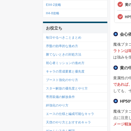
黄
EX4-2攻略
H4-8攻略
H
お役立ち
会心
毎日やるべきことまとめ
魔魂プタ
序盤の効率的な進め方
ラトンは
勝てないときの対処方法
は強みを
初心者ミッションの進め方
黄の
キャラの育成要素と優先度
黄属性の
ブースト強化のやり方
であれば
スター解放の優先度とやり方
しても、
専用装備の解放条件
HP
絆強化のやり方
魔魂プタ
エースの仕様と編成可能なキャラ
点に注意
天啓のやり方とおすすめキャラ
メージ軽
ゲームシステム解説