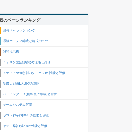
気のページランキング
最強キャラランキング
最強パーティ編成と編成のコツ
雑談掲示板
Ｐオリン(防護態勢)の性能と評価
メディアBW(悲劇のクィーン)の性能と評価
聖魔大戦編EX18-3の攻略
パーミンダロス(創聖使)の性能と評価
ゲームシステム解説
ヤマト神帝(神帝1)の性能と評価
ヤマト爆神(爆神)の性能と評価