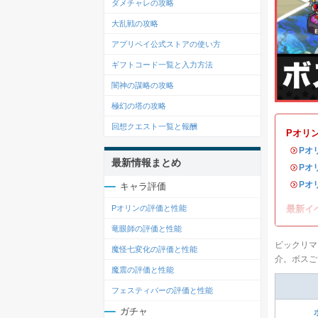
ダメチャレの攻略
大乱戦の攻略
アプリペイ公式ストアの使い方
ギフトコード一覧と入力方法
闇神の謀略の攻略
極幻の塔の攻略
回想クエスト一覧と報酬
Pオリ
・
Pオ
最新情報まとめ
・
Pオ
・
Pオ
キャラ評価
最新イ
Pオリンの評価と性能
竜眼師の評価と性能
ビックリマ
魔怪七変化の評価と性能
介。ボスご
魔震の評価と性能
フェスティバーの評価と性能
ガチャ