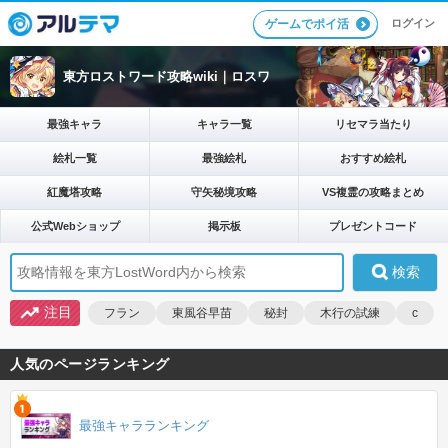
ログイン
ゲームでポイ活
東方ロストワード攻略wiki｜ロスワ
最強キャラ
キャラ一覧
リセマラ当たり
絵札一覧
最強絵札
おすすめ絵札
紅魔塔攻略
守矢秘境攻略
VS複霊の攻略まとめ
公式Webショップ
掲示板
プレゼントコード
注目
フラン
東風谷早苗
秘封
木行の試練
c
人気のページランキング
最強キャラランキング