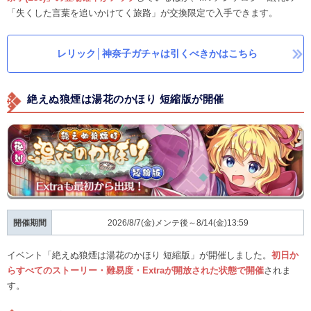
「失くした言葉を追いかけてく旅路」が交換限定で入手できます。
レリック│神奈子ガチャは引くべきかはこちら
絶えぬ狼煙は湯花のかほり 短縮版が開催
開催期間
2026/8/7(金)メンテ後～8/14(金)13:59
イベント「絶えぬ狼煙は湯花のかほり 短縮版」が開催しました。
初日か
らすべてのストーリー・難易度・Extraが開放された状態で開催
されま
す。