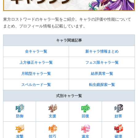
東方ロストワードのキャラ一覧をご紹介。キャラの評価や性能について
まとめ、プロフィール情報も記載しています。
キャラ関連記事
全キャラ一覧
新キャラ情報まとめ
上方修正キャラ一覧
フェス限キャラ一覧
月戦型キャラ一覧
結界異常一覧
スペルカード一覧
転生鏡探索一覧
式別キャラ一覧
防御
支援
回復
妨害
攻撃
技巧
速攻
破壊