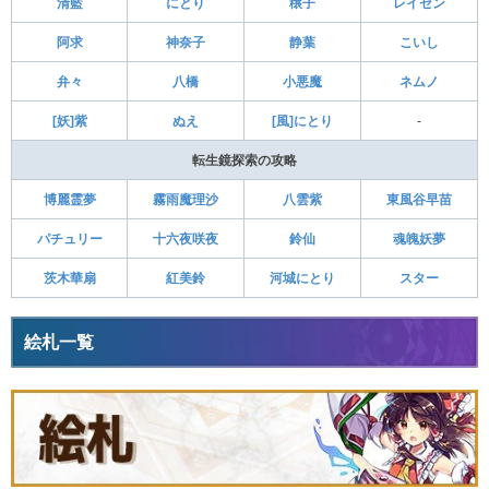
清藍
にとり
穣子
レイセン
阿求
神奈子
静葉
こいし
弁々
八橋
小悪魔
ネムノ
[妖]紫
ぬえ
[風]にとり
-
転生鏡探索の攻略
博麗霊夢
霧雨魔理沙
八雲紫
東風谷早苗
パチュリー
十六夜咲夜
鈴仙
魂魄妖夢
茨木華扇
紅美鈴
河城にとり
スター
絵札一覧