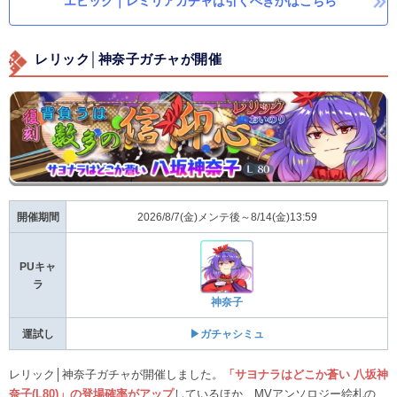
エピック｜レミリアガチャは引くべきかはこちら
レリック│神奈子ガチャが開催
開催期間
2026/8/7(金)メンテ後～8/14(金)13:59
PUキャ
ラ
神奈子
運試し
▶ガチャシミュ
レリック│神奈子ガチャが開催しました。
「サヨナラはどこか蒼い 八坂神
奈子(L80)」の登場確率がアップ
しているほか、MVアンソロジー絵札の