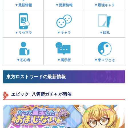
▼最新情報
▼更新情報
▼最強キャラ
▼リセマラ
▼キャラ
▼絵札
▼初心者
▼掲示板
▼東ロワとは
東方ロストワードの最新情報
エピック│八雲藍ガチャが開催