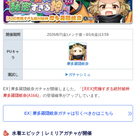
開催期間
2026/8/7(金)メンテ後～8/14(金)13:59
PUキャ
ラ
摩多羅隠岐奈
運試し
▶ガチャシミュ
EX│摩多羅隠岐奈ガチャが開催しました。「
[天EX]究極すぎる絶対秘神
摩多羅隠岐奈(A16&)
」の登場確率がアップしています。
EX│摩多羅隠岐奈ガチャは引くべきかはこちら
水着エピック｜レミリアガチャが開催