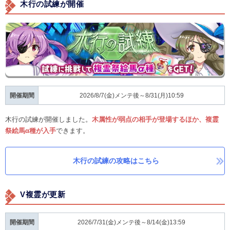
木行の試練が開催
開催期間
2026/8/7(金)メンテ後～8/31(月)10:59
木行の試練が開催しました。
木属性が弱点の相手が登場するほか、複霊
祭絵馬α種が入手
できます。
木行の試練の攻略はこちら
V複霊が更新
開催期間
2026/7/31(金)メンテ後～8/14(金)13:59