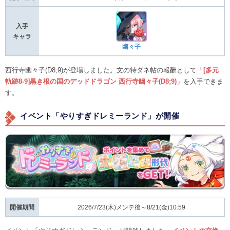
入手
キャラ
幽々子
西行寺幽々子(D8;9)が登場しました。文の特ダネ帖の報酬として「
[多元
軌跡8-9]黒き根の国のデッドドラゴン 西行寺幽々子(D8;9)
」を入手できま
す。
イベント「やりすぎドレミーランド」が開催
開催期間
2026/7/23(木)メンテ後～8/21(金)10:59