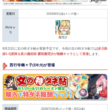
更新日
2026/8/21(金)メンテ後～
PUキャ
ラ
魔理沙
8月21日に文の特ダネ帖が更新予定です。今回の文の特ダネ帖では
[多元軌
跡1-4]星降る夜の魔術師 霧雨魔理沙が報酬キャラとして登場
します。
西行寺幽々子(D8;9)が登場
開催期間
2026/7/23(木)メンテ後～8/21(金)