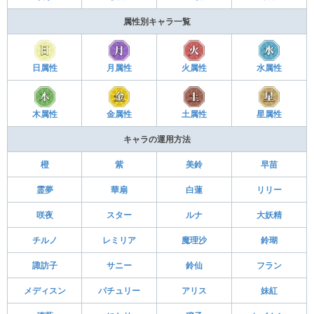
属性別キャラ一覧
日属性
月属性
火属性
水属性
木属性
金属性
土属性
星属性
キャラの運用方法
橙
紫
美鈴
早苗
霊夢
華扇
白蓮
リリー
咲夜
スター
ルナ
大妖精
チルノ
レミリア
魔理沙
鈴瑚
諏訪子
サニー
鈴仙
フラン
メディスン
パチュリー
アリス
妹紅