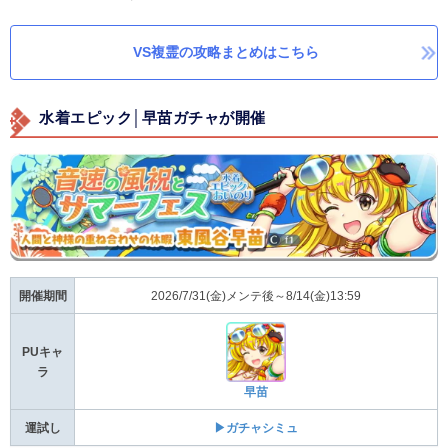
VS複霊の攻略まとめはこちら
水着エピック│早苗ガチャが開催
開催期間
2026/7/31(金)メンテ後～8/14(金)13:59
PUキャ
ラ
早苗
運試し
▶ガチャシミュ