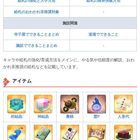
絵札の強化と入手方法
絵札の限界突破方法
絵札のおわかれ非推奨対象
-
施設関連
寺子屋でできることまとめ
道場でできること
施設でできることまとめ
-
キャラや絵札の強化/育成方法をメインに、やる気や信頼度の解説、おわ
かれ非推奨の絵札などを記載しています。
アイテム
封結晶
神結晶
賽銭
霊P
人形代