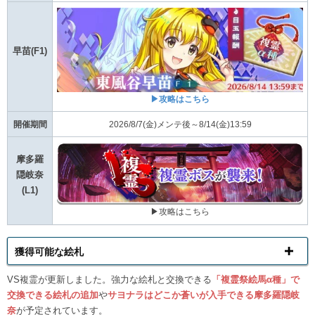
早苗(F1)
▶攻略はこちら
開催期間
2026/8/7(金)メンテ後～8/14(金)13:59
摩多羅
隠岐奈
(L1)
▶攻略はこちら
獲得可能な絵札
VS複霊が更新しました。強力な絵札と交換できる
「複霊祭絵馬α種」で
交換できる絵札の追加
や
サヨナラはどこか蒼いが入手できる摩多羅隠岐
奈
が予定されています。