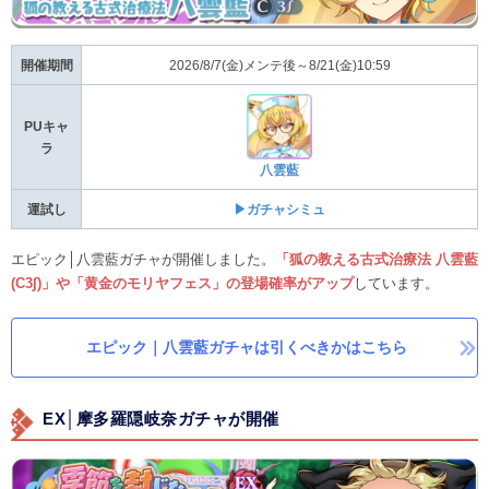
開催期間
2026/8/7(金)メンテ後～8/21(金)10:59
PUキャ
ラ
八雲藍
運試し
▶ガチャシミュ
エピック│八雲藍ガチャが開催しました。
「狐の教える古式治療法 八雲藍
(C3∫)」や「黄金のモリヤフェス」の登場確率がアップ
しています。
エピック｜八雲藍ガチャは引くべきかはこちら
EX│摩多羅隠岐奈ガチャが開催