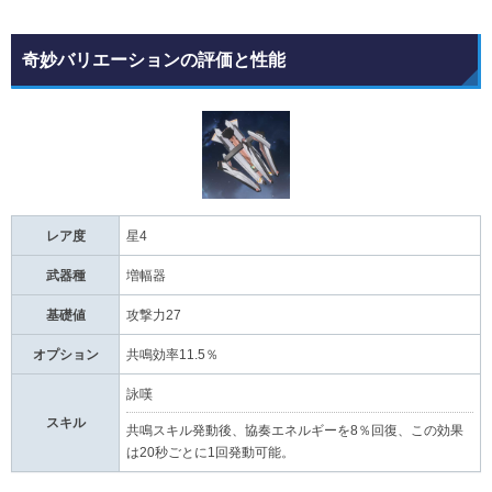
奇妙バリエーションの評価と性能
レア度
星4
武器種
増幅器
基礎値
攻撃力27
オプション
共鳴効率11.5％
詠嘆
スキル
共鳴スキル発動後、協奏エネルギーを8％回復、この効果
は20秒ごとに1回発動可能。