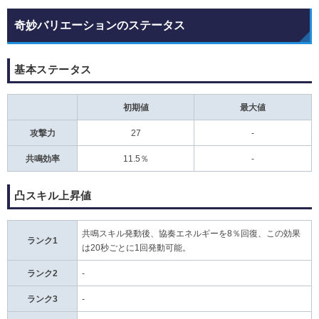
奇妙バリエーションのステータス
基本ステータス
初期値
最大値
攻撃力
27
-
共鳴効率
11.5％
-
凸スキル上昇値
共鳴スキル発動後、協奏エネルギーを8％回復、この効果
ランク1
は20秒ごとに1回発動可能。
ランク2
-
ランク3
-