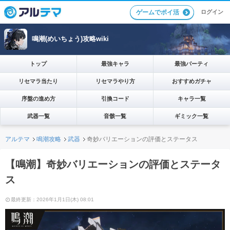
ログイン
ゲームでポイ活
鳴潮(めいちょう)攻略wiki
トップ
最強キャラ
最強パーティ
リセマラ当たり
リセマラやり方
おすすめガチャ
序盤の進め方
引換コード
キャラ一覧
武器一覧
音骸一覧
ギミック一覧
アルテマ
鳴潮攻略
武器
奇妙バリエーションの評価とステータス
【鳴潮】奇妙バリエーションの評価とステータ
ス
最終更新：2026年1月1日(木) 08:01