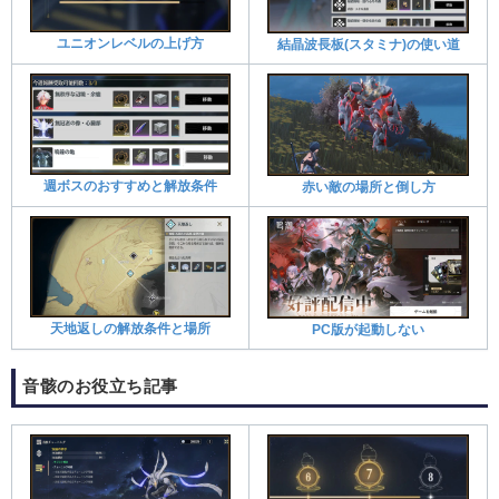
ユニオンレベルの上げ方
結晶波長板(スタミナ)の使い道
週ボスのおすすめと解放条件
赤い敵の場所と倒し方
天地返しの解放条件と場所
PC版が起動しない
音骸のお役立ち記事