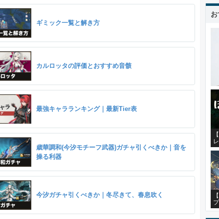
お
ギミック一覧と解き方
カルロッタの評価とおすすめ音骸
最強キャラランキング｜最新Tier表
【
レ
歳華調和(今汐モチーフ武器)ガチャ引くべきか｜音を
操る利器
今汐ガチャ引くべきか｜冬尽きて、春息吹く
【
プ