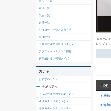
キャラ一覧
声優一覧
武器一覧
音骸一覧
引換コード一覧と入力方法
評価評判
鳴潮(めい
ロップする
公式生放送の最新情報まとめ
アプデ・メンテナンス情報
何問解ける？鳴潮クイズ
ガチャ
おすすめガチャ
目次
今汐ガチャ
今汐の評価とおすすめビルド
▼海蝕
今汐ガチャは引くべき？
▼海蝕
今汐ガチャシミュレーター