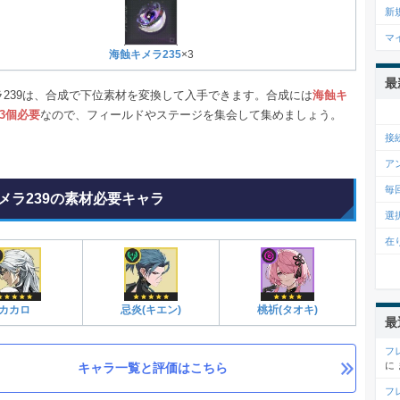
新
マ
海蝕キメラ235
×3
最
ラ239は、合成で下位素材を変換して入手できます。合成には
海蝕キ
が3個必要
なので、フィールドやステージを集会して集めましょう。
接
ア
毎
メラ239の素材必要キャラ
選
在
カカロ
忌炎(キエン)
桃祈(タオキ)
最
フ
に
キャラ一覧と評価はこちら
フ