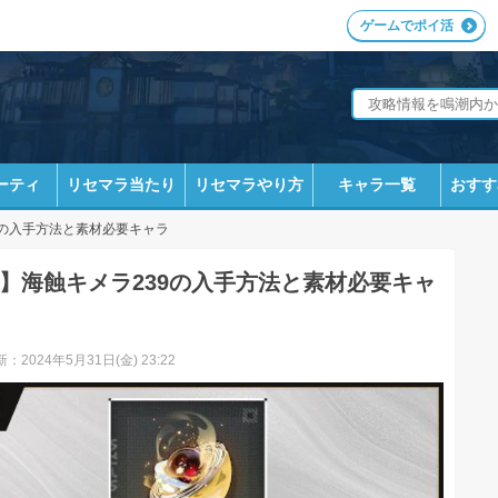
ゲームでポイ活
ーティ
リセマラ当たり
リセマラやり方
キャラ一覧
おすす
9の入手方法と素材必要キャラ
】海蝕キメラ239の入手方法と素材必要キャ
：2024年5月31日(金) 23:22