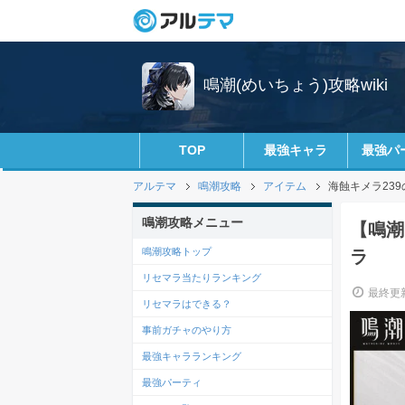
鳴潮(めいちょう)攻略wiki
TOP
最強キャラ
最強パ
アルテマ
鳴潮攻略
アイテム
海蝕キメラ23
鳴潮攻略メニュー
【鳴潮
鳴潮攻略トップ
ラ
リセマラ当たりランキング
最終更新
リセマラはできる？
事前ガチャのやり方
最強キャラランキング
最強パーティ