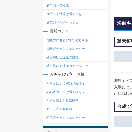
歳華調和の性能
今汐モチ武器は引くべき？
海蝕キ
歳華調和ガチャシミュ
長離ガチャ
長離の評価とおすすめビルド
凝素領
長離ガチャシミュレーター
赫く燃ゆる流光の性能
赫く燃ゆる流光ガチャシミュ
ガチャお役立ち情報
海蝕キメ
ガチャはいつ解放される？
入手には
初心者ガチャは引くべき？
に挑戦し
ガチャ演出と排出確率
合成で
ガチャの天井仕様
恒常ガチャシミュレーター