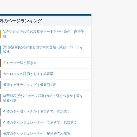
気のページランキング
我だけの道をゆくの攻略チャートと発生条件｜連星任
務
漂泊者(回折)の評価とおすすめ音骸・武器・パーティ
編成
ギミック一覧と解き方
カルロッタの評価とおすすめ音骸
最強キャラランキング｜最新Tier表
歳華調和(今汐モチーフ武器)ガチャ引くべきか｜音を
操る利器
今汐ガチャ引くべきか｜冬尽きて、春息吹く
今汐ガチャシミュレーター｜冬尽きて、息吹吹く
長離ガチャシミュレーター｜星星を弄ぶ焔羽