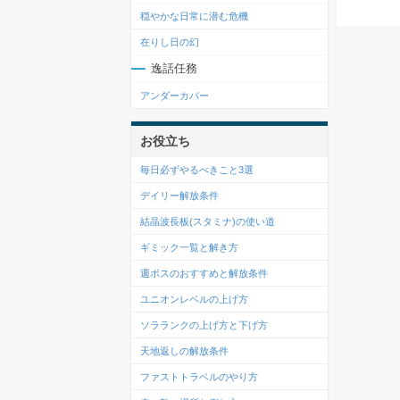
穏やかな日常に潜む危機
在りし日の幻
逸話任務
アンダーカバー
お役立ち
毎日必ずやるべきこと3選
デイリー解放条件
結晶波長板(スタミナ)の使い道
ギミック一覧と解き方
週ボスのおすすめと解放条件
ユニオンレベルの上げ方
ソラランクの上げ方と下げ方
天地返しの解放条件
ファストトラベルのやり方