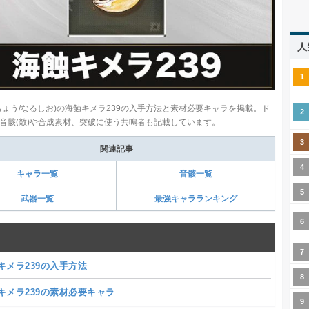
人
ちょう/なるしお)の海蝕キメラ239の入手方法と素材必要キャラを掲載。ド
音骸(敵)や合成素材、突破に使う共鳴者も記載しています。
関連記事
キャラ一覧
音骸一覧
武器一覧
最強キャラランキング
キメラ239の入手方法
キメラ239の素材必要キャラ