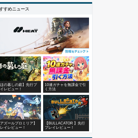
すすめニュース
ほの暮しの庭】先行プ
10連ガチャを無課金で引
イレビュー！
く方法
アズールプロミリア】
【BULLACATOR 】先行
レイレビュー！
プレイレビュー！