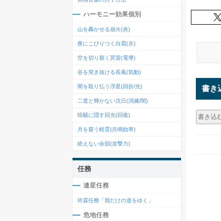
ハーモニー効果個別
山を轟かせる崩火(炎)
夜にこびりつく白霜(氷)
空を切り裂く冥雷(電導)
谷を突き抜ける長風(気動)
闇を取り払う浮星(回折/光)
書き
二度と輝かない沈日(消滅/闇)
喧騒に隠す回光(回復)
月を窺う軽雲(共鳴効率)
絶えない余韻(攻撃力)
任務
連星任務
吟霖任務「我だけの道をゆく」
危地任務