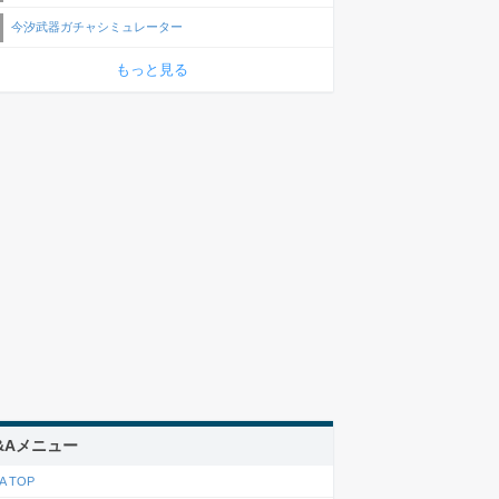
今汐武器ガチャシミュレーター
もっと見る
&Aメニュー
A TOP