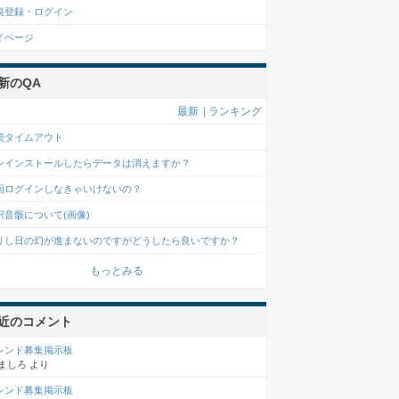
規登録・ログイン
イページ
新のQA
最新
|
ランキング
続タイムアウト
ンインストールしたらデータは消えますか？
回ログインしなきゃいけないの？
択音骸について(画像)
りし日の幻が進まないのですがどうしたら良いですか？
もっとみる
近のコメント
レンド募集掲示板
ましろ
より
レンド募集掲示板