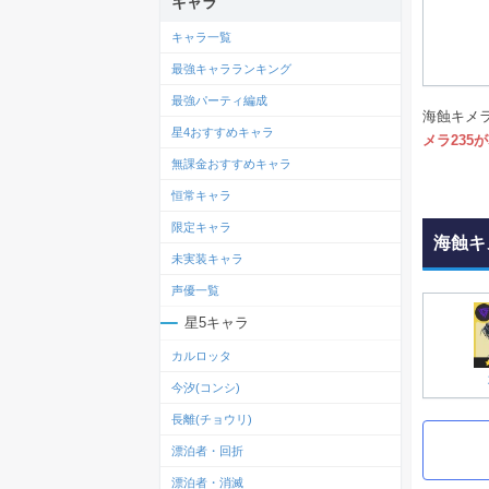
キャラ
キャラ一覧
最強キャラランキング
最強パーティ編成
海蝕キメ
星4おすすめキャラ
メラ235
無課金おすすめキャラ
恒常キャラ
限定キャラ
海蝕キ
未実装キャラ
声優一覧
星5キャラ
カルロッタ
今汐(コンシ)
長離(チョウリ)
漂泊者・回折
漂泊者・消滅