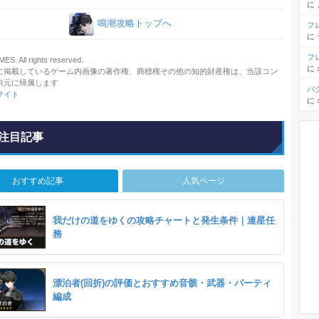
に
鳴潮攻略トップへ
フ
に
フ
. All rights reserved.
に
に掲載しているゲーム内画像の著作権、商標権その他の知的財産権は、当該コン
供元に帰属します
バ
サイト
に
注目記事
おすすめ記事
人気ページ
我だけの道をゆくの攻略チャートと発生条件｜連星任
務
漂泊者(回折)の評価とおすすめ音骸・武器・パーティ
編成