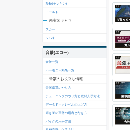
秧秧(ヤンヤン)
アールト
未実装キャラ
スカー
ツバキ
音骸(エコー)
音骸一覧
ハーモニー効果一覧
音骸のお役立ち情報
音骸厳選のやり方
チューニングのやり方と素材入手方法
データドックレベルの上げ方
輝き蛍の軍勢の場所と行き方
バイクの入手方法
異相音骸の入手方法