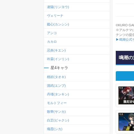
凌陽(リンヨウ)
ヴェリーナ
鑑心(カンシン)
©KURO GAMES
※アルテマ
アンコ
テンツの提
▶鳴潮公式
カカロ
忌炎(キエン)
鳴潮の
吟霖(インリン)
星4キャラ
桃祈(タオキ)
淵武(エンブ)
丹瑾(タンキン)
モルトフィー
散華(サンカ)
白芷(ビャクシ)
熾霞(シカ)