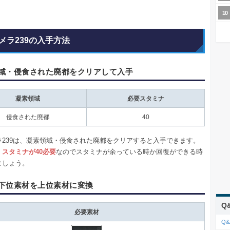
メラ239の入手方法
域・侵食された廃都をクリアして入手
凝素領域
必要スタミナ
侵食された廃都
40
ラ239は、凝素領域・侵食された廃都をクリアすると入手できます。
、
スタミナが40必要
なのでスタミナが余っている時か回復ができる時
ましょう。
下位素材を上位素材に変換
Q
必要素材
Q&