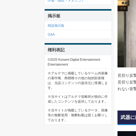
評価・感想・メタスコア
掲示板
雑談掲示板
Q&A
権利表記
©2025 Konami Digital Entertainment
Entertainment
※アルテマに掲載しているゲーム内画像
見切り反
の著作権、商標権その他の知的財産権
見切り反
は、当該コンテンツの提供元に帰属しま
す。
れない攻
※当サイトはアルテマ攻略班が独自に作
成したコンテンツを提供しております。
※当サイトが掲載しているデータ、画像
等の無断使用・無断転載は固くお断りし
武器に
ております。