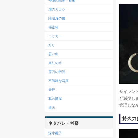
神庫の絵馬・錠前
畑のカカシ
階段扉の鍵
秘密箱
ロッカー
灯り
思い出
真紅の水
霊刀の伝説
不気味な写真
天秤
サイレン
と減少し
私の部屋
管理しな
壁画
持久力
ネタバレ・考察
深水雛子