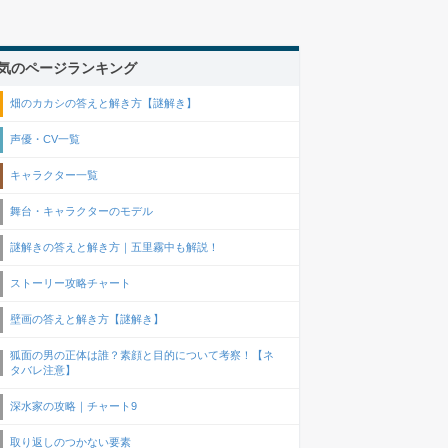
気のページランキング
畑のカカシの答えと解き方【謎解き】
声優・CV一覧
キャラクター一覧
舞台・キャラクターのモデル
謎解きの答えと解き方｜五里霧中も解説！
ストーリー攻略チャート
壁画の答えと解き方【謎解き】
狐面の男の正体は誰？素顔と目的について考察！【ネ
タバレ注意】
深水家の攻略｜チャート9
取り返しのつかない要素