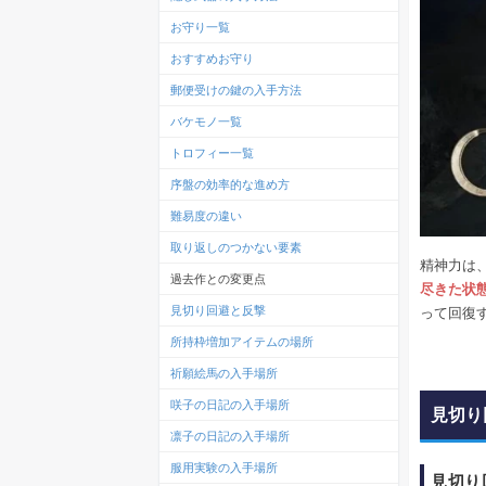
お守り一覧
おすすめお守り
郵便受けの鍵の入手方法
バケモノ一覧
トロフィー一覧
序盤の効率的な進め方
難易度の違い
取り返しのつかない要素
精神力は
過去作との変更点
尽きた状
見切り回避と反撃
って回復
所持枠増加アイテムの場所
祈願絵馬の入手場所
咲子の日記の入手場所
見切り
凛子の日記の入手場所
服用実験の入手場所
見切り