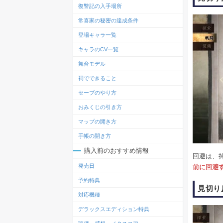
復讐記の入手場所
常喜家の秘密の達成条件
登場キャラ一覧
キャラのCV一覧
舞台モデル
祠でできること
セーブのやり方
おみくじの引き方
マップの開き方
手帳の開き方
購入前のおすすめ情報
回避は、
発売日
前に回避
予約特典
見切り
対応機種
デラックスエディション特典