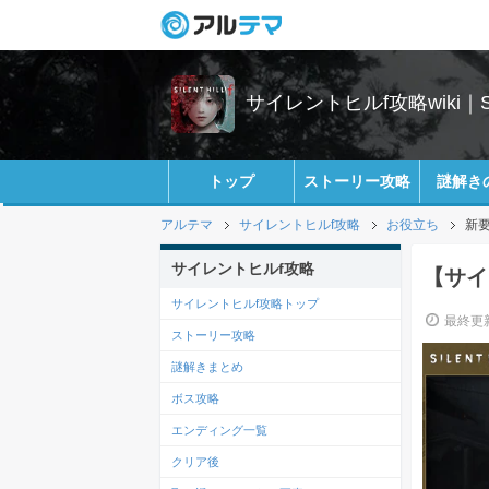
サイレントヒルf攻略wiki｜SIL
トップ
ストーリー攻略
謎解き
アルテマ
サイレントヒルf攻略
お役立ち
新
サイレントヒルf攻略
【サイ
サイレントヒルf攻略トップ
最終更新
ストーリー攻略
謎解きまとめ
ボス攻略
エンディング一覧
クリア後