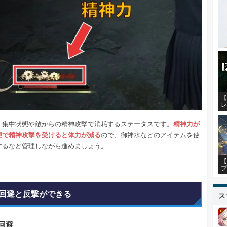
【
レ
、集中状態や敵からの精神攻撃で消耗するステータスです。
精神力が
態で精神攻撃を受けると体力が減る
ので、御神水などのアイテムを使
するなど管理しながら進めましょう。
【
プ
回避と反撃ができる
ス
回避