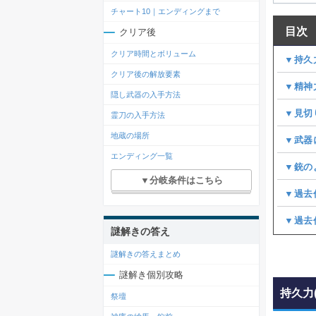
チャート10｜エンディングまで
目次
クリア後
クリア時間とボリューム
▼持久
クリア後の解放要素
▼精神
隠し武器の入手方法
▼見切
霊刀の入手方法
地蔵の場所
▼武器
エンディング一覧
▼銃の
▼分岐条件はこちら
▼過去
▼過去
謎解きの答え
謎解きの答えまとめ
謎解き個別攻略
持久力
祭壇