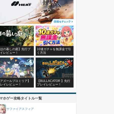
ほの暮しの庭】先行プ
10連ガチャを無課金で引
イレビュー！
く方法
アズールプロミリア】
【BULLACATOR 】先行
レイレビュー！
プレイレビュー！
マホゲー攻略タイトル一覧
サファイアスフィア