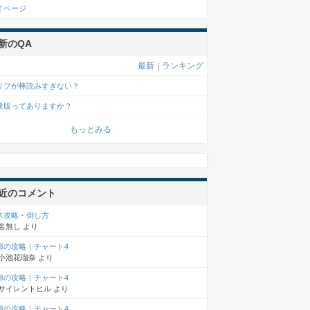
イページ
新のQA
最新
|
ランキング
リフが棒読みすぎない？
験版ってありますか？
もっとみる
近のコメント
ス攻略・倒し方
名無し
より
廊の攻略｜チャート4
小池花瑠奈
より
廊の攻略｜チャート4
サイレントヒル
より
廊の攻略｜チャート4