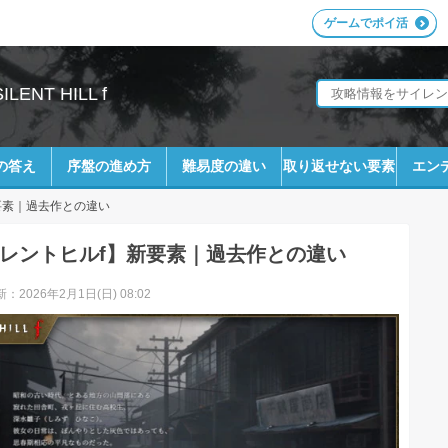
ゲームでポイ活
ENT HILL f
の答え
序盤の進め方
難易度の違い
取り返せない要素
エン
要素｜過去作との違い
レントヒルf】新要素｜過去作との違い
：2026年2月1日(日) 08:02