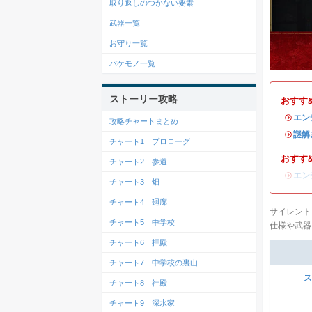
取り返しのつかない要素
武器一覧
お守り一覧
バケモノ一覧
ストーリー攻略
おすす
・
エン
攻略チャートまとめ
・
謎解
チャート1｜プロローグ
おすす
チャート2｜参道
・
エン
チャート3｜畑
チャート4｜廻廊
サイレントヒ
チャート5｜中学校
仕様や武器
チャート6｜拝殿
チャート7｜中学校の裏山
ス
チャート8｜社殿
チャート9｜深水家