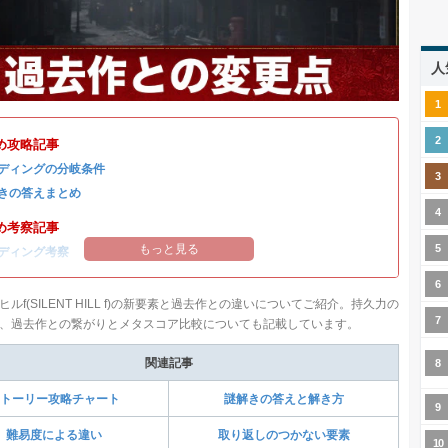
人
め攻略記事
ディングの分岐条件
きの答えまとめ
め考察記事
もっと見る
ディング考察
ルf(SILENT HILL f)の新要素と過去作との違いについてご紹介。持久力の
、過去作との繋がりとメタスコア比較についても記載しています。
関連記事
トーリー攻略チャート
謎解きの答えと解き方
難易度による違い
取り返しのつかない要素