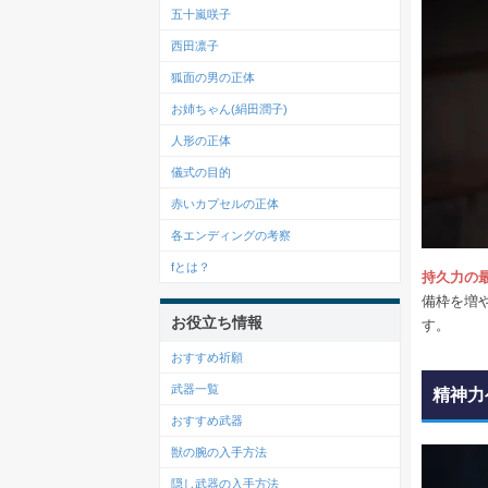
五十嵐咲子
西田凛子
狐面の男の正体
お姉ちゃん(絹田潤子)
人形の正体
儀式の目的
赤いカプセルの正体
各エンディングの考察
fとは？
持久力の
備枠を増
お役立ち情報
す。
おすすめ祈願
武器一覧
精神力
おすすめ武器
獣の腕の入手方法
隠し武器の入手方法