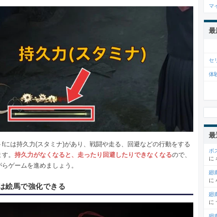
マ
最
セ
体
最
トfには持久力(スタミナ)があり、戦闘や走る、回避などの行動をする
ボ
ます。
持久力がなくなると、走ったり回避したりできなくなる
ので、
に
がらゲームを進めましょう。
廻
に
は絵馬で強化できる
廻
に
廻