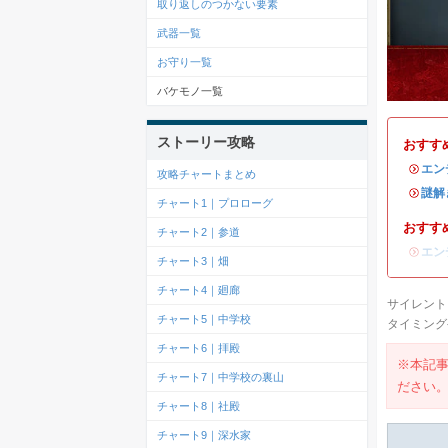
取り返しのつかない要素
武器一覧
お守り一覧
バケモノ一覧
ストーリー攻略
おすす
・
エン
攻略チャートまとめ
・
謎解
チャート1｜プロローグ
おすす
チャート2｜参道
・
エン
チャート3｜畑
チャート4｜廻廊
サイレントヒ
チャート5｜中学校
タイミング
チャート6｜拝殿
※本記
チャート7｜中学校の裏山
ださい
チャート8｜社殿
チャート9｜深水家