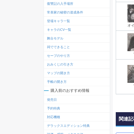
復讐記の入手場所
常喜家の秘密の達成条件
登場キャラ一覧
オ
キャラのCV一覧
舞台モデル
祠でできること
セーブのやり方
おみくじの引き方
マップの開き方
手帳の開き方
購入前のおすすめ情報
発売日
予約特典
対応機種
関連記
デラックスエディション特典