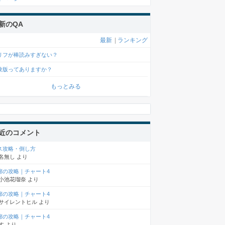
新のQA
最新
|
ランキング
リフが棒読みすぎない？
験版ってありますか？
もっとみる
近のコメント
ス攻略・倒し方
名無し
より
廊の攻略｜チャート4
小池花瑠奈
より
廊の攻略｜チャート4
サイレントヒル
より
廊の攻略｜チャート4
す
より