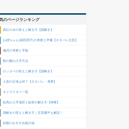
気のページランキング
真紅の水の答えと解き方【謎解き】
お姉ちゃん(絹田潤子)の考察と声優【ネタバレ注意】
儀式の考察と手順
獣の腕の入手方法
ロッカーの答えと解き方【謎解き】
人形の正体は何？【ネタバレ・考察】
キャラクター一覧
絵馬の入手場所と錠前の解き方【神庫】
謎解きの答えと解き方｜五里霧中も解説！
祈願のおすすめ能力値