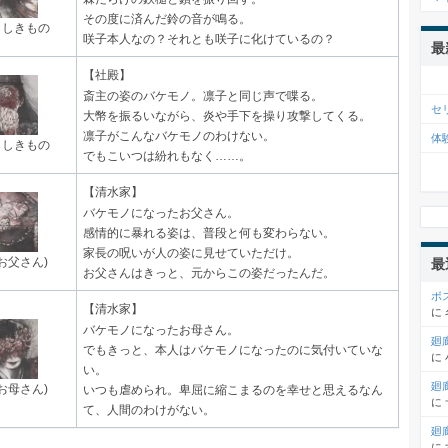
その度に済んだ鈴の音が鳴る。
らしきもの
咲子本人なの？それとも咲子に化けているの？
最
【社殿】
斎主の姿のバケモノ。凛子と同じ声で喋る。
セ
大幣を振るいながら、炎や手下を操り攻撃してくる。
凛子がこんなバケモノのわけない。
体
らしきもの
でもこいつは紛れもなく……。
【清水家】
バケモノになったお父さん。
感情的に暴れる姿は、普段と何も変わらない。
家長の呪いが人の姿に見せていただけ。
お父さん)
最
お父さんはきっと、元からこの姿だったんだ。
ボ
【清水家】
に
バケモノになったお母さん。
廻
でもきっと、本人はバケモノになったのに気付いていな
に
い。
廻
お母さん)
いつも虐められ。卑屈に縮こまるのを幸せと思えるなん
に
て、人間のわけがない。
廻
に