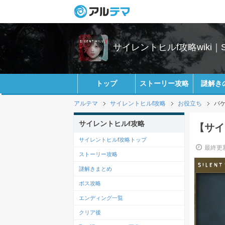
サイレントヒルf攻略wiki｜SIL
トップ
ストーリー攻略
謎解き
アルテマ
サイレントヒルf攻略
お役立ち
バケ
サイレントヒルf攻略
【サイ
サイレントヒルf攻略トップ
最終更新
ストーリー攻略
謎解きまとめ
ボス攻略
エンディング一覧
クリア後