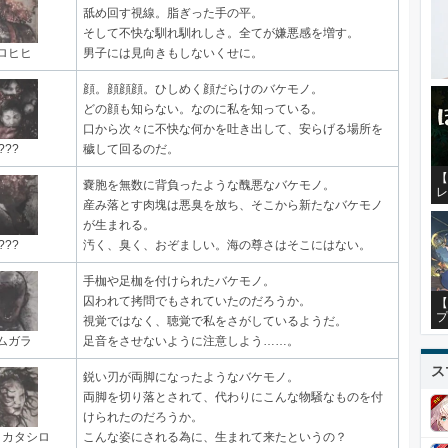
舐め回す視線。脂ぎった手の平。
そして不快な馴れ馴れしさ。全てが嫌悪感を増す。
ロヒヒ
男子には見向きもしないくせに。
顔。顔顔顔。ひしめく顔だらけのバケモノ。
どの顔も知らない。なのに私を知っている。
口から次々に不快な何かを吐き出して、安らげる場所を
???
穢して回るのだ。
【
嚢胞を無数に背負ったような醜悪なバケモノ。
レ
産み落とす肉塊は悪臭を放ち、そこから新たなバケモノ
が生まれる。
???
汚く、臭く、おぞましい。海の尊さはそこにはない。
手枷や足枷を付けられたバケモノ。
囚われて拷問でもされていたのだろうか。
【
プ
視覚ではなく、聴覚で私をさがしているようだ。
ムガラ
足音をさせないように注意しよう……。
ス
鋭い刃が両脚になったようなバケモノ。
両脚を切り落とされて、代わりにこんな物騒なものを付
けられたのだろうか。
イカタシロ
こんな姿にされる為に、生まれて来たというの？