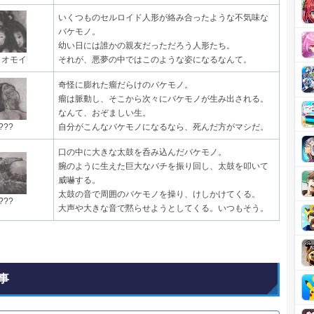
いくつものセルロイド人形が絡み合ったような不気味な
バケモノ。
幼い日には誰かの親友だっただろう人形たち。
イオモイ
それが、悪夢の中ではこのような姿になるなんて。
奇怪に膨れた瘤だらけのバケモノ。
瘤は脈動し、そこから次々にバケモノが生み出される。
なんて、おぞましい生。
???
自分がこんなバケモノになるなら、死んだ方がマシだ。
口の中に大きな太鼓を呑み込んだバケモノ。
腕のように生えた巨大なバチを振り回し、太鼓を叩いて
威嚇する。
太鼓の音で周囲のバケモノを操り、けしかけてくる。
???
大声や大きな音で黙らせようとしてくる。いつもそう。
事