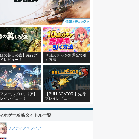
ほの暮しの庭】先行プ
10連ガチャを無課金で引
イレビュー！
く方法
アズールプロミリア】
【BULLACATOR 】先行
レイレビュー！
プレイレビュー！
マホゲー攻略タイトル一覧
サファイアスフィア