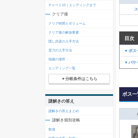
チャート10｜エンディングまで
ス
クリア後
クリア時間とボリューム
クリア後の解放要素
目次
隠し武器の入手方法
▼ボス
霊刀の入手方法
地蔵の場所
▼バケ
エンディング一覧
▼分岐条件はこちら
ボス一
謎解きの答え
謎解きの答えまとめ
謎解き個別攻略
祭壇