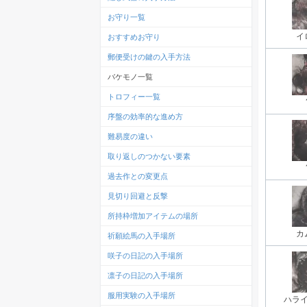
お守り一覧
イ
おすすめお守り
郵便受けの鍵の入手方法
バケモノ一覧
トロフィー一覧
序盤の効率的な進め方
難易度の違い
取り返しのつかない要素
過去作との変更点
見切り回避と反撃
所持枠増加アイテムの場所
カ
祈願絵馬の入手場所
咲子の日記の入手場所
凛子の日記の入手場所
服用実験の入手場所
ハラ