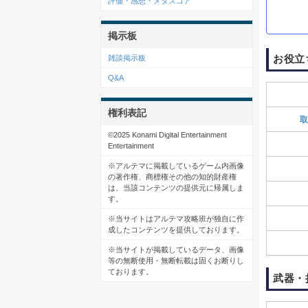
評価・感想・メタスコア
掲示板
お役立
雑談掲示板
Q&A
権利表記
取
©2025 Konami Digital Entertainment
Entertainment
※アルテマに掲載しているゲーム内画像
の著作権、商標権その他の知的財産権
は、当該コンテンツの提供元に帰属しま
す。
※当サイトはアルテマ攻略班が独自に作
成したコンテンツを提供しております。
※当サイトが掲載しているデータ、画像
等の無断使用・無断転載は固くお断りし
ております。
武器・