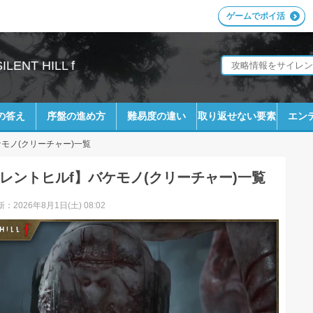
ゲームでポイ活
ENT HILL f
の答え
序盤の進め方
難易度の違い
取り返せない要素
エン
モノ(クリーチャー)一覧
レントヒルf】バケモノ(クリーチャー)一覧
：2026年8月1日(土) 08:02