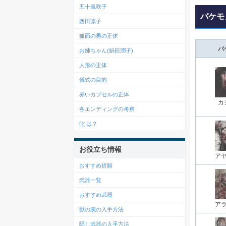
五十嵐咲子
バケモ
西田凛子
狐面の男の正体
バ
お姉ちゃん(絹田潤子)
人形の正体
儀式の目的
赤いカプセルの正体
カ
各エンディングの考察
fとは？
お役立ち情報
ア
おすすめ祈願
武器一覧
おすすめ武器
ア
獣の腕の入手方法
隠し武器の入手方法