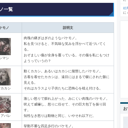
絵
ノ一覧
に
ケモノ
説明文
肉塊の継ぎはぎのようなバケモノ。
私を見つけると、不気味な笑みを浮かべて近づいてく
る。
おぞましい傷が全身を覆っている。その傷を私にもつけ
シマシ
ようっていうの？
動くカカシ。あるいはカカシに擬態したバケモノ。
古着を着せたカカシは、遠目にはまるで磔にされた骸に
見える。
ヤカカシ
それはカラスより子供たちに恐怖心を植え付ける。
激しい怒りで膨れ上がった、みにくい肉塊のバケモノ。
吠えて威嚇し、怒りに任せて、その巨大包丁を振り回
お
す。
ラアバレ
知性なき怒りは動物と同じ、いやそれ以下だ。
挙動不審な四足歩行のバケモノ。