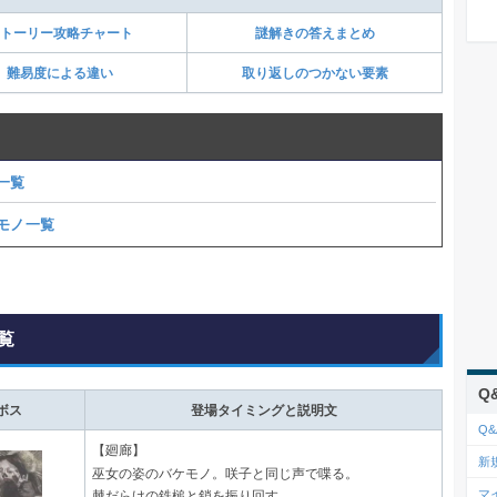
トーリー攻略チャート
謎解きの答えまとめ
難易度による違い
取り返しのつかない要素
一覧
モノ一覧
覧
Q
ボス
登場タイミングと説明文
Q&
【廻廊】
新
巫女の姿のバケモノ。咲子と同じ声で喋る。
マ
棘だらけの鉄槌と鎖を振り回す。