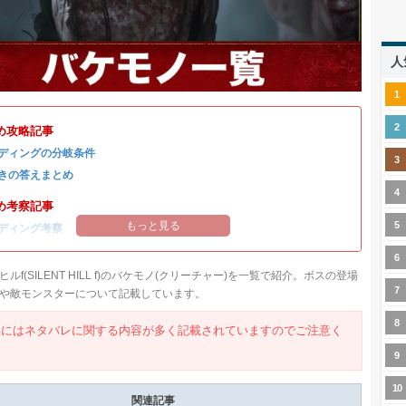
人
め攻略記事
ディングの分岐条件
きの答えまとめ
め考察記事
もっと見る
ディング考察
ルf(SILENT HILL f)のバケモノ(クリーチャー)を一覧で紹介。ボスの登場
や敵モンスターについて記載しています。
事にはネタバレに関する内容が多く記載されていますのでご注意く
。
関連記事