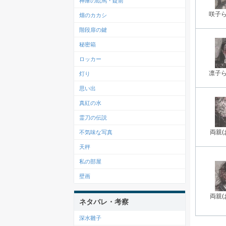
神庫の絵馬・錠前
咲子
畑のカカシ
階段扉の鍵
秘密箱
ロッカー
凛子
灯り
思い出
真紅の水
霊刀の伝説
両親(
不気味な写真
天秤
私の部屋
壁画
両親(
ネタバレ・考察
深水雛子