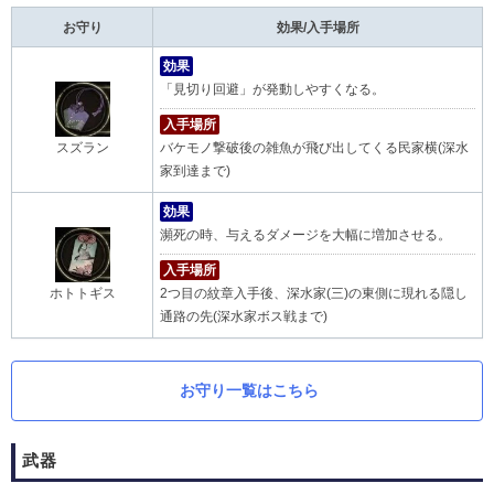
お守り
効果/入手場所
効果
「見切り回避」が発動しやすくなる。
入手場所
バケモノ撃破後の雑魚が飛び出してくる民家横(深水
スズラン
家到達まで)
効果
瀕死の時、与えるダメージを大幅に増加させる。
入手場所
2つ目の紋章入手後、深水家(三)の東側に現れる隠し
ホトトギス
通路の先(深水家ボス戦まで)
お守り一覧はこちら
武器