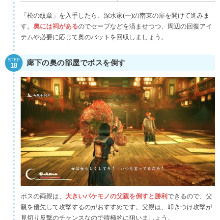
「松の紋章」を入手したら、深水家(一)の南東の扉を開けて進みま
す。
奥には祠がある
のでセーブなどを済ませつつ、周辺の回復アイ
テムや必要に応じて奥のバットを回収しましょう。
STEP
廊下の奥の部屋でボスを倒す
18
ボスの両親は、
大きいバケモノの父親を倒すと勝利
できるので、父
親を優先して攻撃するのがおすすめです。父親は、叩きつけ攻撃が
見切り反撃のチャンスなので積極的に狙いましょう。