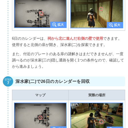
6日のカレンダーは、
祠から北に進んだ右側の壁で使用
できます。
使用すると北側の扉が開き、深水家(二)を探索できます。
また、付近のプレートのある扉の謎解きはまだできませんが、一度
調べるのが深水家(三の)隠し通路を開く1つの条件なので、確認して
から進みましょう。
STEP
深水家(二)で26日のカレンダーを回収
7
マップ
実際の場所