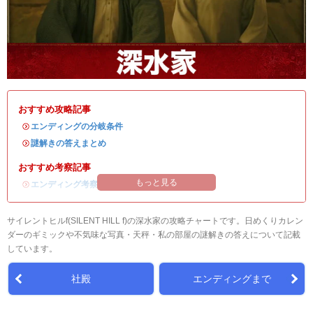
おすすめ攻略記事
・
エンディングの分岐条件
・
謎解きの答えまとめ
おすすめ考察記事
もっと見る
・
エンディング考察
サイレントヒルf(SILENT HILL f)の深水家の攻略チャートです。日めくりカレン
ダーのギミックや不気味な写真・天秤・私の部屋の謎解きの答えについて記載
しています。
社殿
エンディングまで