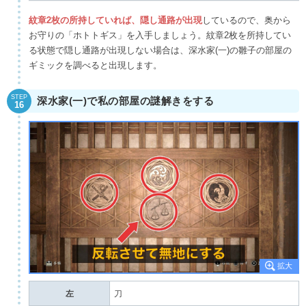
紋章2枚の所持していれば、隠し通路が出現
しているので、奥から
お守りの「ホトトギス」を入手しましょう。紋章2枚を所持してい
る状態で隠し通路が出現しない場合は、深水家(一)の雛子の部屋の
ギミックを調べると出現します。
STEP
深水家(一)で私の部屋の謎解きをする
16
左
刀