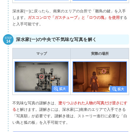
深水家(一)に戻ったら、南東のエリアの台所で「雛鳥の鍵」を入手
します。
ガスコンロで「ガスチューブ」と「ロウの塊」を使用
する
と入手可能です。
STEP
深水家(一)の中央で不気味な写真を解く
14
マップ
実際の場所
不気味な写真の謎解きは、
塗りつぶされた人物の写真だけ逆さにす
る
と解けます。謎解きには、深水家(二)南東のエリアで入手できる
「写真額」が必要です。謎解き後は、ストーリー進行に必要な「白
い鳥と狐の板」を入手可能です。