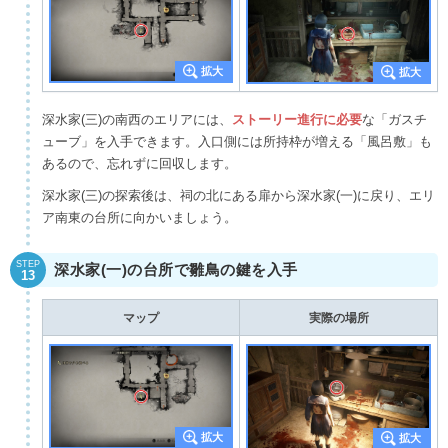
深水家(三)の南西のエリアには、
ストーリー進行に必要
な「ガスチ
ューブ」を入手できます。入口側には所持枠が増える「風呂敷」も
あるので、忘れずに回収します。
深水家(三)の探索後は、祠の北にある扉から深水家(一)に戻り、エリ
ア南東の台所に向かいましょう。
STEP
深水家(一)の台所で雛鳥の鍵を入手
13
マップ
実際の場所