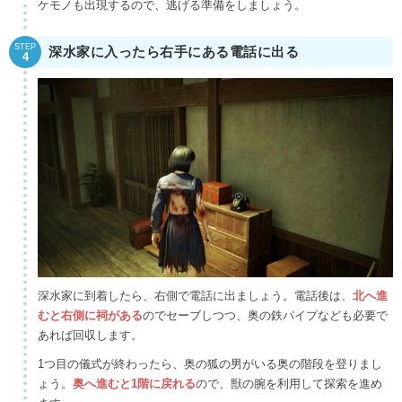
ケモノも出現するので、逃げる準備をしましょう。
STEP
深水家に入ったら右手にある電話に出る
4
深水家に到着したら、右側で電話に出ましょう。電話後は、
北へ進
むと右側に祠がある
のでセーブしつつ、奥の鉄パイプなども必要で
あれば回収します。
1つ目の儀式が終わったら、奥の狐の男がいる奥の階段を登りまし
ょう。
奥へ進むと1階に戻れる
ので、獣の腕を利用して探索を進め