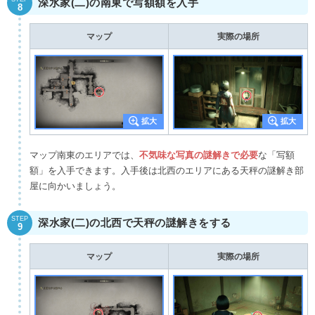
深水家(二)の南東で写額額を入手
8
マップ
実際の場所
マップ南東のエリアでは、
不気味な写真の謎解きで必要
な「写額
額」を入手できます。入手後は北西のエリアにある天秤の謎解き部
屋に向かいましょう。
STEP
深水家(二)の北西で天秤の謎解きをする
9
マップ
実際の場所