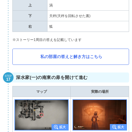
上
渦
下
天秤(天秤を回転させた裏)
右
狐
※ストーリー1周目の答えを記載しています
私の部屋の答えと解き方はこちら
STEP
深水家(一)の南東の扉を開けて進む
17
マップ
実際の場所