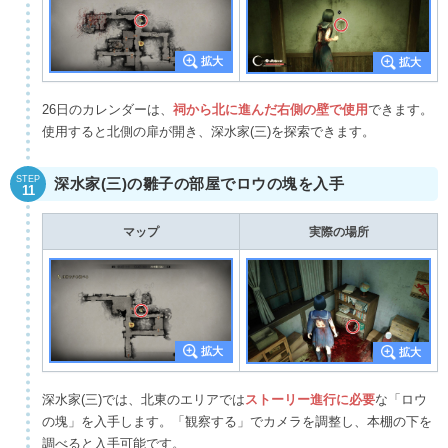
26日のカレンダーは、
祠から北に進んだ右側の壁で使用
できます。
使用すると北側の扉が開き、深水家(三)を探索できます。
STEP
深水家(三)の雛子の部屋でロウの塊を入手
11
マップ
実際の場所
深水家(三)では、北東のエリアでは
ストーリー進行に必要
な「ロウ
の塊」を入手します。「観察する」でカメラを調整し、本棚の下を
調べると入手可能です。