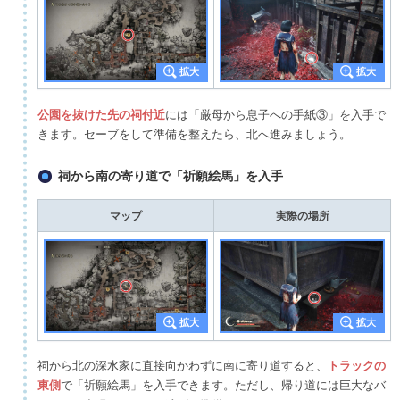
公園を抜けた先の祠付近
には「厳母から息子への手紙③」を入手で
きます。セーブをして準備を整えたら、北へ進みましょう。
祠から南の寄り道で「祈願絵馬」を入手
マップ
実際の場所
祠から北の深水家に直接向かわずに南に寄り道すると、
トラックの
東側
で「祈願絵馬」を入手できます。ただし、帰り道には巨大なバ