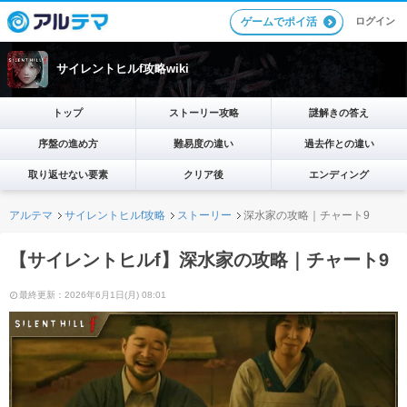
ログイン
ゲームでポイ活
サイレントヒルf攻略wiki
トップ
ストーリー攻略
謎解きの答え
序盤の進め方
難易度の違い
過去作との違い
取り返せない要素
クリア後
エンディング
アルテマ
サイレントヒルf攻略
ストーリー
深水家の攻略｜チャート9
【サイレントヒルf】深水家の攻略｜チャート9
最終更新：2026年6月1日(月) 08:01