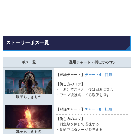
ストーリーボス一覧
ボス一覧
登場チャート・倒し方のコツ
【登場チャート】
チャート4：回廊
【倒し方のコツ】
・「避けてごらん」後は回避に専念
・ワープ後は光ってる場所を探す
咲子らしきもの
【登場チャート】
チャート8：社殿
【倒し方のコツ】
・雑魚敵を倒して吸魂する
・覚醒中にダメージを与える
凛子らしきもの