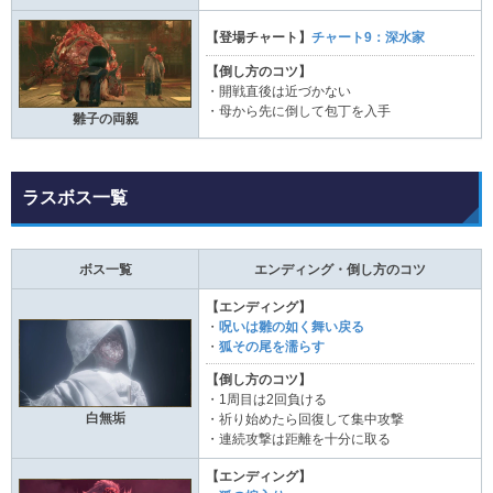
【登場チャート】
チャート9：深水家
【倒し方のコツ】
・開戦直後は近づかない
・母から先に倒して包丁を入手
雛子の両親
ラスボス一覧
ボス一覧
エンディング・倒し方のコツ
【エンディング】
・
呪いは雛の如く舞い戻る
・
狐その尾を濡らす
【倒し方のコツ】
・1周目は2回負ける
白無垢
・祈り始めたら回復して集中攻撃
・連続攻撃は距離を十分に取る
【エンディング】