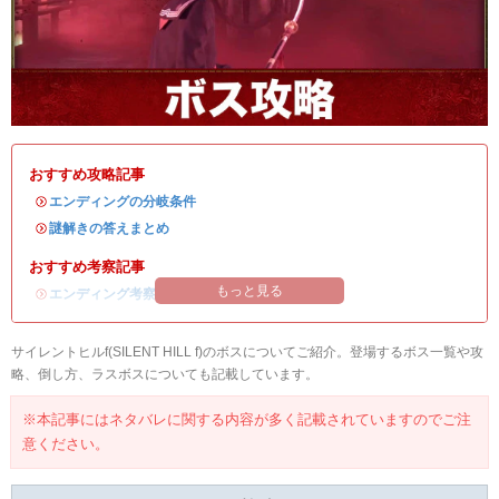
おすすめ攻略記事
・
エンディングの分岐条件
・
謎解きの答えまとめ
おすすめ考察記事
もっと見る
・
エンディング考察
サイレントヒルf(SILENT HILL f)のボスについてご紹介。登場するボス一覧や攻
略、倒し方、ラスボスについても記載しています。
※本記事にはネタバレに関する内容が多く記載されていますのでご注
意ください。