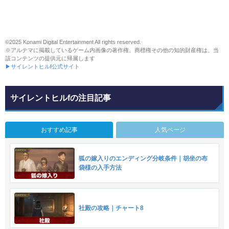
©2025 Konami Digital Entertainment All rights reserved.
※アルテマに掲載しているゲーム内画像の著作権、商標権その他の知的財産権は、当
該コンテンツの提供元に帰属します
▶サイレントヒルf公式サイト
サイレントヒルfの注目記事
おすすめ記事
人気ページ
狐の嫁入りのエンディング分岐条件｜胡坐の布
袋様の入手方法
社殿の攻略｜チャート8