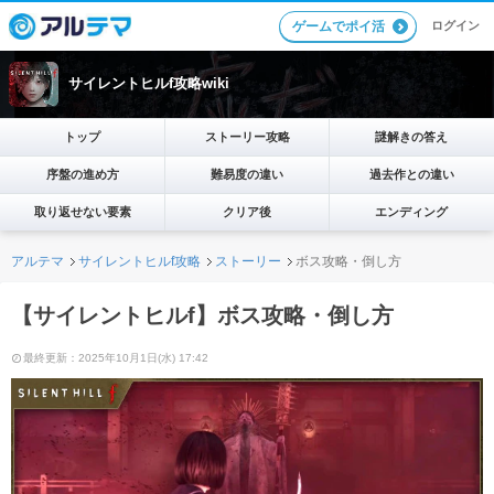
ログイン
ゲームでポイ活
サイレントヒルf攻略wiki
トップ
ストーリー攻略
謎解きの答え
序盤の進め方
難易度の違い
過去作との違い
取り返せない要素
クリア後
エンディング
アルテマ
サイレントヒルf攻略
ストーリー
ボス攻略・倒し方
【サイレントヒルf】ボス攻略・倒し方
最終更新：2025年10月1日(水) 17:42