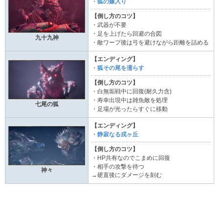
・
狐の嫁入り
【倒し方のコツ】
・武器が不要
・足を上げたら回避の合図
九十九神
・敵ワープ後は弓を避けながら距離を詰める
【エンディング】
・
狐その尾を濡らす
【倒し方のコツ】
・白無垢戦中に回復(耐久力含)
・寿幸出現中は雑魚敵を処理
七尾の狐
・足場が光ったらすぐに移動
【エンディング】
・
静寂なる戎ヶ丘
【倒し方のコツ】
・HP共有なのでこまめに回復
・相手の攻撃を待つ
神々
→硬直後にダメージを刻む