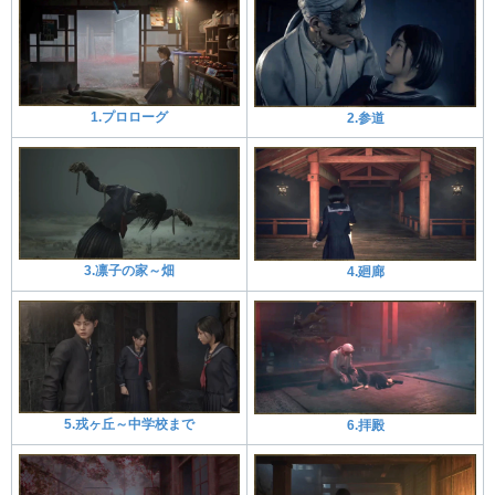
1.プロローグ
2.参道
3.凛子の家～畑
4.廻廊
5.戎ヶ丘～中学校まで
6.拝殿