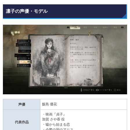
凛子の声優・モデル
飯島 優花
声優
・映画『貞子』
加賀 さや香 役
代表作品
・嘘から始まる恋
・今際の国のアリス