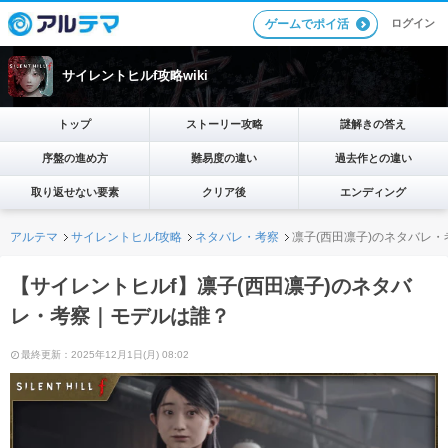
ログイン
ゲームでポイ活
サイレントヒルf攻略wiki
トップ
ストーリー攻略
謎解きの答え
序盤の進め方
難易度の違い
過去作との違い
取り返せない要素
クリア後
エンディング
アルテマ
サイレントヒルf攻略
ネタバレ・考察
凛子(西田凛子)のネタバレ
【サイレントヒルf】凛子(西田凛子)のネタバ
レ・考察｜モデルは誰？
最終更新：2025年12月1日(月) 08:02