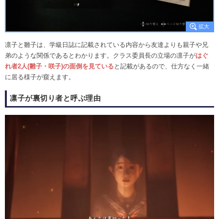
凛子と雛子は、学級日誌に記載されている内容から友達よりも親子や兄
弟のような関係であるとわかります。クラス委員長の立場の凛子が
はぐ
れ者2人(雛子・咲子)の面倒を見ている
と記載があるので、仕方なく一緒
に居る様子が窺えます。
凛子が裏切り者と呼ぶ理由