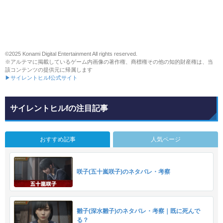
©2025 Konami Digital Entertainment All rights reserved.
※アルテマに掲載しているゲーム内画像の著作権、商標権その他の知的財産権は、当
該コンテンツの提供元に帰属します
▶サイレントヒルf公式サイト
サイレントヒルfの注目記事
おすすめ記事
人気ページ
咲子(五十嵐咲子)のネタバレ・考察
雛子(深水雛子)のネタバレ・考察｜既に死んで
る？