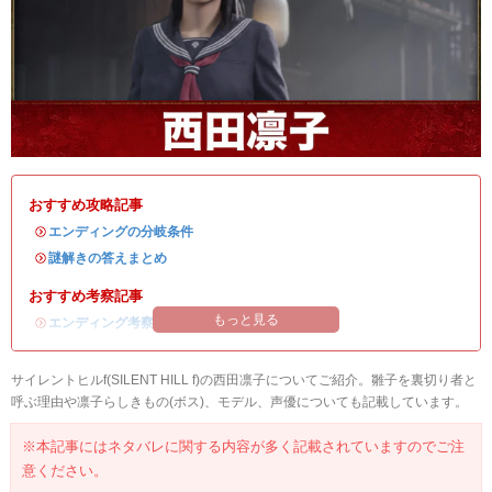
おすすめ攻略記事
・
エンディングの分岐条件
・
謎解きの答えまとめ
おすすめ考察記事
もっと見る
・
エンディング考察
サイレントヒルf(SILENT HILL f)の西田凛子についてご紹介。雛子を裏切り者と
呼ぶ理由や凛子らしきもの(ボス)、モデル、声優についても記載しています。
※本記事にはネタバレに関する内容が多く記載されていますのでご注
意ください。