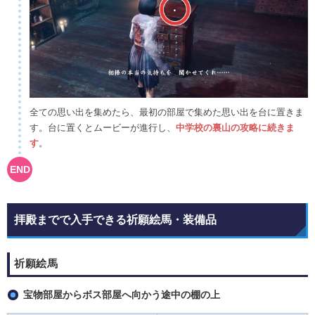
全ての思い出を集めたら、最初の部屋で集めた思い出を台に置きま
す。台に置くとムービーが進行し、
中学校の裏山の攻略に続きま
す
。
拝殿までで入手できる祈願絵馬・装備品
祈願絵馬
宝物部屋からボス部屋へ向かう途中の棚の上