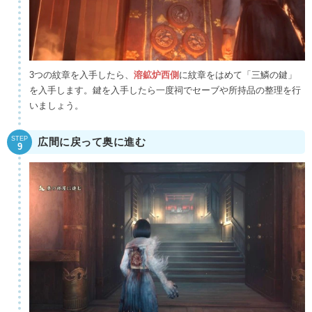
3つの紋章を入手したら、
溶鉱炉西側
に紋章をはめて「三鱗の鍵」
を入手します。鍵を入手したら一度祠でセーブや所持品の整理を行
いましょう。
STEP
広間に戻って奥に進む
9