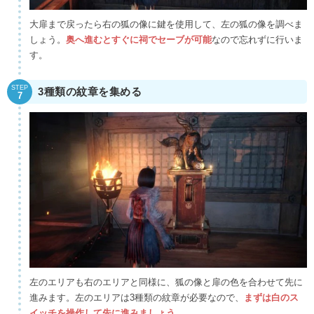
大扉まで戻ったら右の狐の像に鍵を使用して、左の狐の像を調べま
しょう。
奥へ進むとすぐに祠でセーブが可能
なので忘れずに行いま
す。
STEP
3種類の紋章を集める
7
左のエリアも右のエリアと同様に、狐の像と扉の色を合わせて先に
進みます。左のエリアは3種類の紋章が必要なので、
まずは白のス
イッチを操作して先に進みましょう
。