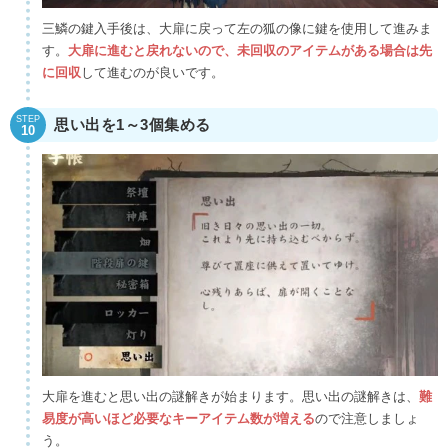
三鱗の鍵入手後は、大扉に戻って左の狐の像に鍵を使用して進みま
す。
大扉に進むと戻れないので、未回収のアイテムがある場合は先
に回収
して進むのが良いです。
STEP
思い出を1～3個集める
10
大扉を進むと思い出の謎解きが始まります。思い出の謎解きは、
難
易度が高いほど必要なキーアイテム数が増える
ので注意しましょ
う。