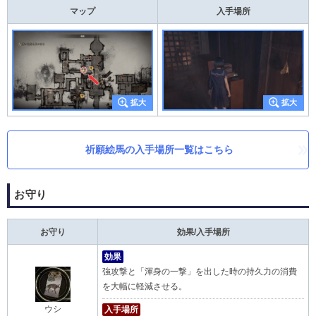
マップ
入手場所
祈願絵馬の入手場所一覧はこちら
お守り
お守り
効果/入手場所
効果
強攻撃と「渾身の一撃」を出した時の持久力の消費
を大幅に軽減させる。
入手場所
ウシ