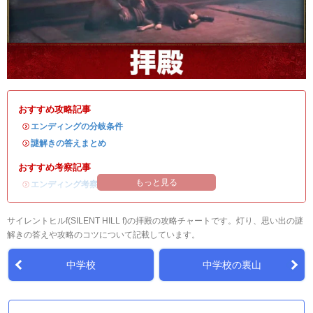
おすすめ攻略記事
・
エンディングの分岐条件
・
謎解きの答えまとめ
おすすめ考察記事
もっと見る
・
エンディング考察
サイレントヒルf(SILENT HILL f)の拝殿の攻略チャートです。灯り、思い出の謎
解きの答えや攻略のコツについて記載しています。
中学校
中学校の裏山