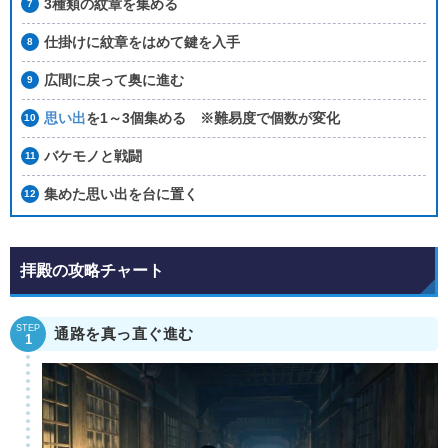
3種類の紋章を集める
仕掛けに紋章をはめて鍵を入手
広間に戻って奥に進む
思い出
を1～3個集める ※難易度で個数が変化
バケモノと戦闘
集めた思い出を台に置く
拝殿の攻略チャート
STEP
通路を真っ直ぐ進む
1