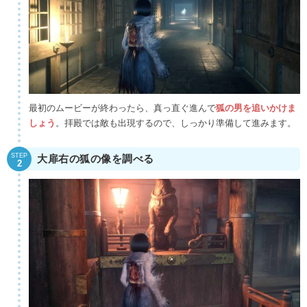
最初のムービーが終わったら、真っ直ぐ進んで
狐の男を追いかけま
しょう
。拝殿では敵も出現するので、しっかり準備して進みます。
STEP
大扉右の狐の像を調べる
2