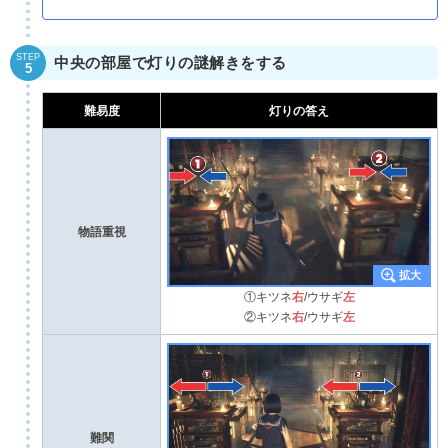
STEP
中央の部屋で灯りの謎解きをする
5
難易度
灯りの答え
物語重視
①キツネ
右
/ウサギ
左
②キツネ
右
/ウサギ
左
難関