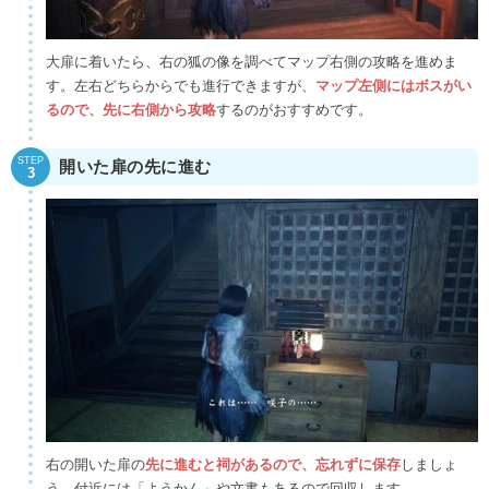
大扉に着いたら、右の狐の像を調べてマップ右側の攻略を進めま
す。左右どちらからでも進行できますが、
マップ左側にはボスがい
るので、先に右側から攻略
するのがおすすめです。
STEP
開いた扉の先に進む
3
右の開いた扉の
先に進むと祠があるので、忘れずに保存
しましょ
う。付近には「ようかん」や文書もあるので回収します。