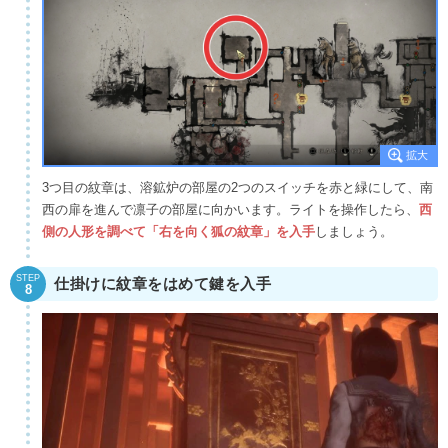
3つ目の紋章は、溶鉱炉の部屋の2つのスイッチを赤と緑にして、南
西の扉を進んで凛子の部屋に向かいます。ライトを操作したら、
西
側の人形を調べて「右を向く狐の紋章」を入手
しましょう。
STEP
仕掛けに紋章をはめて鍵を入手
8