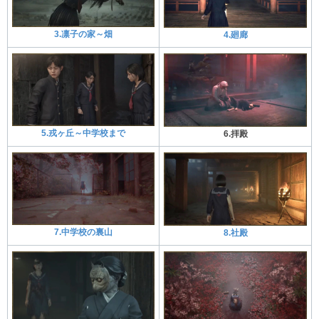
3.凛子の家～畑
4.廻廊
5.戎ヶ丘～中学校まで
6.拝殿
7.中学校の裏山
8.社殿