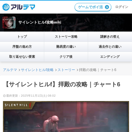
ログイン
ゲームでポイ活
サイレントヒルf攻略wiki
トップ
ストーリー攻略
謎解きの答え
序盤の進め方
難易度の違い
過去作との違い
取り返せない要素
クリア後
エンディング
アルテマ
サイレントヒルf攻略
ストーリー
拝殿の攻略｜チャート6
【サイレントヒルf】拝殿の攻略｜チャート6
最終更新：2025年11月1日(土) 08:02