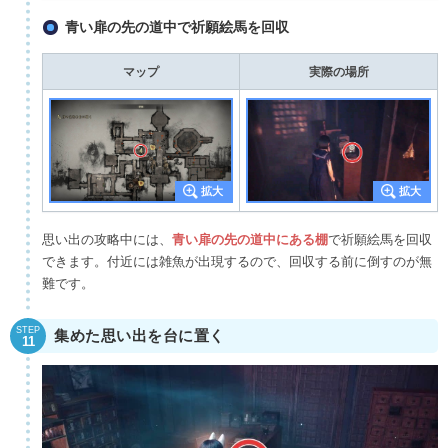
青い扉の先の道中で祈願絵馬を回収
マップ
実際の場所
思い出の攻略中には、
青い扉の先の道中にある棚
で祈願絵馬を回収
できます。付近には雑魚が出現するので、回収する前に倒すのが無
難です。
STEP
集めた思い出を台に置く
11