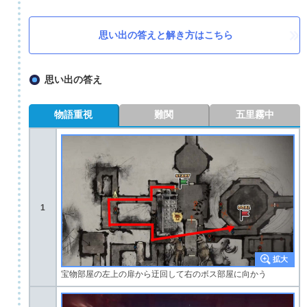
思い出の答えと解き方はこちら
思い出の答え
物語重視
難関
五里霧中
1
宝物部屋の左上の扉から迂回して右のボス部屋に向かう