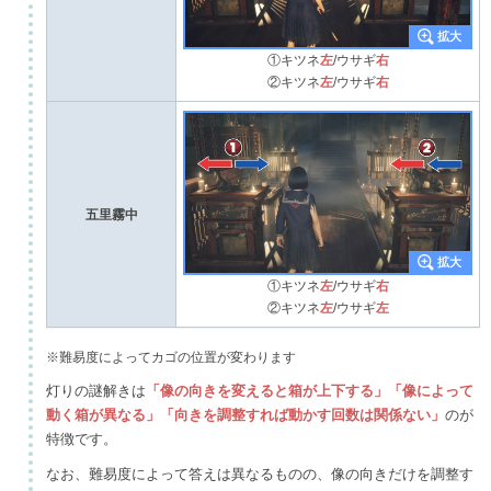
①キツネ
左
/ウサギ
右
②キツネ
左
/ウサギ
右
五里霧中
①キツネ
左
/ウサギ
右
②キツネ
左
/ウサギ
左
※難易度によってカゴの位置が変わります
灯りの謎解きは
「像の向きを変えると箱が上下する」「像によって
動く箱が異なる」「向きを調整すれば動かす回数は関係ない」
のが
特徴です。
なお、難易度によって答えは異なるものの、像の向きだけを調整す