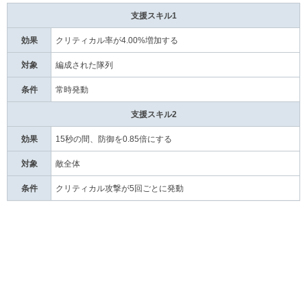
支援スキル1
効果
クリティカル率が4.00%増加する
対象
編成された隊列
条件
常時発動
支援スキル2
効果
15秒の間、防御を0.85倍にする
対象
敵全体
条件
クリティカル攻撃が5回ごとに発動