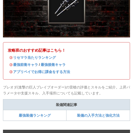
攻略班のおすすめ記事はこちら！
・
リセマラ当たりランキング
・
最強前衛キャラ
/
最強後衛キャラ
・
アプリペイでお得に課金をする方法
ブレオダ(進撃の巨人ブレイブオーダー)の雷槍の評価とスキルをご紹介。上昇パ
ラメータや支援スキル、入手場所についても記載しています。
装備関連記事
最強装備ランキング
装備の入手方法と強化方法