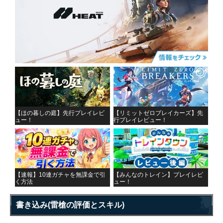
【ほの暮しの庭】先行プレイレビ
【リミットゼロブレイカーズ】先
ュー！
行プレイレビュー！
【速報】10連ガチャを無課金で引
【みんなのトレイン】プレイレビ
く方法
ュー！
書き込み
(雷槍の評価とスキル)