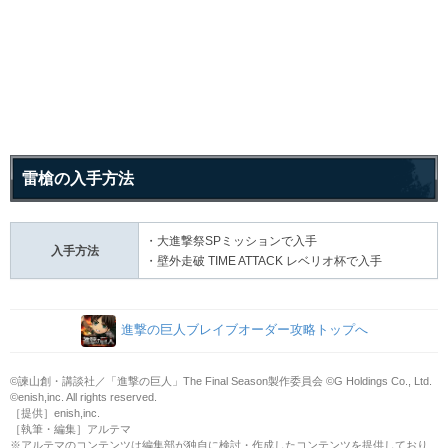
雷槍の入手方法
・大進撃祭SPミッションで入手
入手方法
・壁外走破 TIME ATTACK レベリオ杯で入手
進撃の巨人ブレイブオーダー攻略トップへ
©諫山創・講談社／「進撃の巨人」The Final Season製作委員会 ©G Holdings Co., Ltd.
©enish,inc. All rights reserved.
［提供］enish,inc.
［執筆・編集］アルテマ
※アルテマのコンテンツは編集部が独自に検討・作成したコンテンツを提供しており