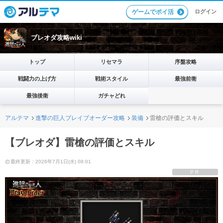
ログイン
ゲームでポイ活
ブレオダ攻略wiki
トップ
リセマラ
序盤攻略
戦闘力の上げ方
戦術スタイル
最強前衛
最強後衛
ガチャどれ
アルテマ
進撃の巨人ブレイブオーダー攻略
装備
雷槍の評価とスキル
【ブレオダ】雷槍の評価とスキル
最終更新：2026年7月1日(水) 08:01
PR