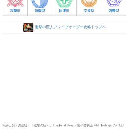
攻撃型
防御型
回復型
支援型
強襲型
進撃の巨人ブレイブオーダー攻略トップへ
©諫山創・講談社／「進撃の巨人」The Final Season製作委員会 ©G Holdings Co., Ltd.