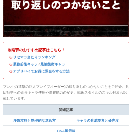
攻略班のおすすめ記事はこちら！
・
リセマラ当たりランキング
・
最強前衛キャラ
/
最強後衛キャラ
・
アプリペイでお得に課金をする方法
ブレオダ(進撃の巨人ブレイブオーダー)の取り返しのつかないことをご紹介。兵
団勧誘への背景キャラ使用や潜在能力の変更、戦術スタイルのスキル解放も記
載しています。
関連記事
序盤攻略と効率的な進め方
キャラの育成要素と優先度
Q&A掲示板