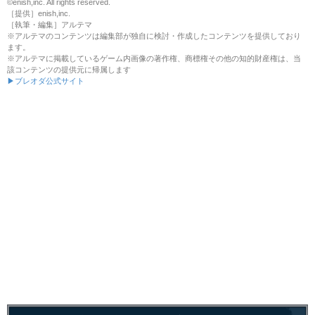
©enish,inc. All rights reserved.
［提供］enish,inc.
［執筆・編集］アルテマ
※アルテマのコンテンツは編集部が独自に検討・作成したコンテンツを提供しており
ます。
※アルテマに掲載しているゲーム内画像の著作権、商標権その他の知的財産権は、当
該コンテンツの提供元に帰属します
▶ブレオダ公式サイト