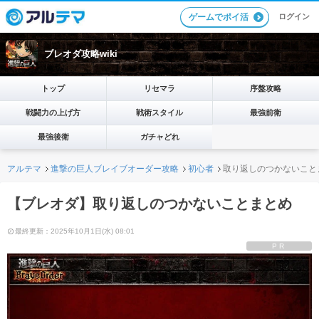
ログイン
ゲームでポイ活
ブレオダ攻略wiki
トップ
リセマラ
序盤攻略
戦闘力の上げ方
戦術スタイル
最強前衛
最強後衛
ガチャどれ
アルテマ
進撃の巨人ブレイブオーダー攻略
初心者
取り返しのつかないこと
【ブレオダ】取り返しのつかないことまとめ
最終更新：2025年10月1日(水) 08:01
PR