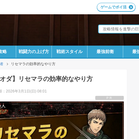
ゲームでポイ活
攻略
戦闘力の上げ方
戦術スタイル
最強前衛
最
者
リセマラの効率的なやり方
オダ】リセマラの効率的なやり方
：2026年3月1日(日) 08:01
PR