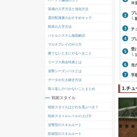
パーティ編成のコツ
※
装備の入手方法と強化方法
プ
選択配属書のおすすめキャラ
└
勲章の入手方法
チ
バトルシステム徹底解説
プ
マルチプレイのやり方
受
勝てないときにやるべきこと
└
リーブス商会特典とは
当
進撃シーズンパスとは
手
データの引き継ぎ方法
1.チ
取り返しのつかないことまとめ
戦術スタイル
戦術スタイルはどれを選ぶべき？
戦術スタイルレベルの上げ方
攻撃型のスキルルート
防御型のスキルルート