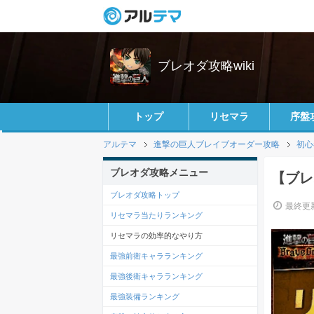
ブレオダ攻略wiki
トップ
リセマラ
序盤
アルテマ
進撃の巨人ブレイブオーダー攻略
初心
ブレオダ攻略メニュー
【ブレ
ブレオダ攻略トップ
最終更新
リセマラ当たりランキング
リセマラの効率的なやり方
最強前衛キャラランキング
最強後衛キャラランキング
最強装備ランキング