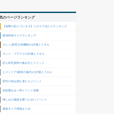
気のページランキング
【進撃の巨人ブレオダ】リセマラ当たりランキング
最強前衛キャラランキング
エレン(新型立体機動)の評価とスキル
サシャ・ブラウスの評価とスキル
巨人研究資料の集め方とメリット
ヒストリア(継承の儀式)の評価とスキル
壁外の地を踏む者たちイベント
色彩重ねる一時イベント攻略
憎しみの連鎖を断つためにイベント
最新キャラ情報まとめ