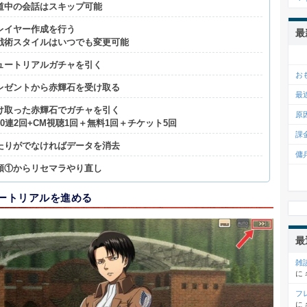
道中の会話はスキップ可能
レイヤー作成を行う
最
 戦術スタイルはいつでも変更可能
ュートリアルガチャを引く
お
レゼントから赤輝石を受け取る
最
け取った赤輝石でガチャを引く
原
 10連2回+CM視聴1回＋無料1回＋チケット5回
課
たりがでなければデータを消去
傭
順①からリセマラやり直し
ュートリアルを進める
最
雑
に
フ
に