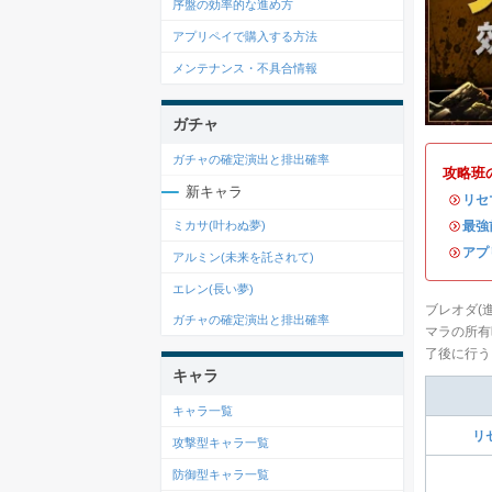
序盤の効率的な進め方
アプリペイで購入する方法
メンテナンス・不具合情報
ガチャ
ガチャの確定演出と排出確率
攻略班
新キャラ
・
リセ
・
最強
ミカサ(叶わぬ夢)
・
アプ
アルミン(未来を託されて)
エレン(長い夢)
ブレオダ(
ガチャの確定演出と排出確率
マラの所有
了後に行う
キャラ
キャラ一覧
リ
攻撃型キャラ一覧
防御型キャラ一覧