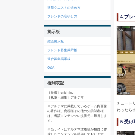
進撃クエストの進め方
4.プ
フレンドの増やし方
掲示板
雑談掲示板
フレンド募集掲示板
連合募集掲示板
Q&A
権利表記
［提供］enish,inc.
［執筆・編集］アルテマ
チュート
※アルテマに掲載しているゲーム内画像
わったら
の著作権、商標権その他の知的財産権
は、当該コンテンツの提供元に帰属しま
す。
5.受
※当サイトはアルテマ攻略班が独自に作
成したコンテンツを提供しております。