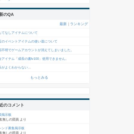
新のQA
最新
|
ランキング
もてなしアイテムについて
近のイベントアイテムの使い道について
因不明でゲームアカウントが消えてしまいました。
金アイテム「成長の書lv100」使用できません。
兵がよくわからない…
もっとみる
近のコメント
談掲示板
名無しの団員
より
レンド募集掲示板
名無しの団員
より