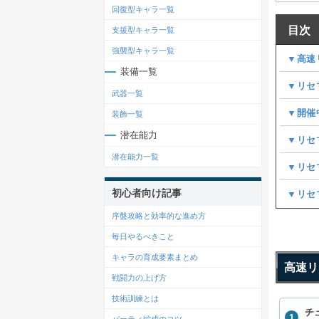
回復型キャラ一覧
目次
支援型キャラ一覧
強襲型キャラ一覧
▼高速
装備一覧
▼リセ
武器一覧
▼開催
装飾一覧
潜在能力
▼リセ
潜在能力一覧
▼リセ
初心者向け記事
▼リセ
序盤攻略と効率的な進め方
毎日やるべきこと
キャラの育成要素まとめ
高速リ
戦闘力の上げ方
技術訓練とは
チ