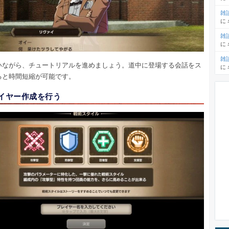
雑
に
雑
に
雑
いながら、チュートリアルを進めましょう。道中に登場する会話をス
に
ると時間短縮が可能です。
レイヤー作成を行う