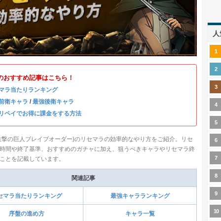
人
のおすすめ記事はこちら！
マラ当たりランキング
前衛キャラ
/
最強後衛キャラ
リペイでお得に課金をする方法
進撃の巨人ブレイブオーダー)のリセマラの効率的なやり方をご紹介。リセ
時間や終了基準、おすすめのガチャに加え、狙うべきキャラやリセマラ終
ことを記載しています。
関連記事
セマラ当たりランキング
最強キャラランキング
序盤の進め方
キャラ一覧