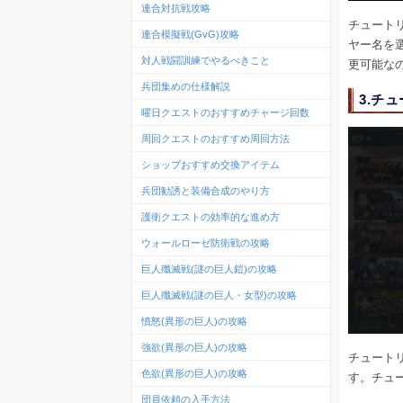
連合対抗戦攻略
チュート
連合模擬戦(GvG)攻略
ヤー名を
対人戦闘訓練でやるべきこと
更可能な
兵団集めの仕様解説
3.チ
曜日クエストのおすすめチャージ回数
周回クエストのおすすめ周回方法
ショップおすすめ交換アイテム
兵団勧誘と装備合成のやり方
護衛クエストの効率的な進め方
ウォールローゼ防衛戦の攻略
巨人殲滅戦(謎の巨人鎧)の攻略
巨人殲滅戦(謎の巨人・女型)の攻略
憤怒(異形の巨人)の攻略
強欲(異形の巨人)の攻略
チュート
色欲(異形の巨人)の攻略
す。チュ
団員依頼の入手方法