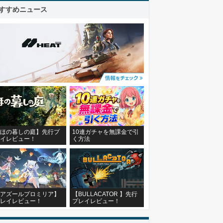
すすめニュース
ほの暮しの庭】先行プ
10連ガチャを無課金で引
イレビュー！
く方法
アズールプロミリア】
【BULLACATOR 】先行
レイレビュー！
プレイレビュー！