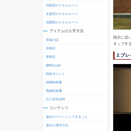
回復型のスキルルート
支援型のスキルルート
強襲型のスキルルート
アイテムの入手方法
指示に従
昇級の証
キップす
赤輝石
2.プ
青輝石
鋼貨(お金)
戦技ポイント
訓練指南書
熟練技能書
巨人研究資料
コンテンツ
連合のメリットとできること
連合の運営方法