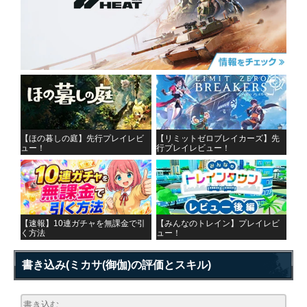
【ほの暮しの庭】先行プレイレビ
【リミットゼロブレイカーズ】先
ュー！
行プレイレビュー！
【速報】10連ガチャを無課金で引
【みんなのトレイン】プレイレビ
く方法
ュー！
書き込み
(ミカサ(御伽)の評価とスキル)