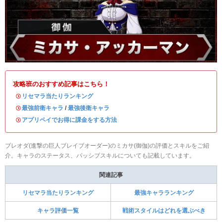
攻略班のおすすめ記事はこちら！
・
リセマラ当たりランキング
・
最強前衛キャラ
/
最強後衛キャラ
・
アプリペイでお得に課金をする方法
ブレオダ(進撃の巨人ブレイブオーダー)のミカサ(御伽)の評価とスキルをご紹
介。キャラのステータス、パッシブスキルについても記載しています。
関連記事
リセマラ当たりランキング
最強キャラランキング
キャラ評価一覧
戦術スタイルはどれを選ぶべき