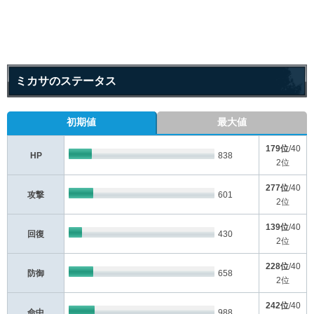
ミカサのステータス
初期値
最大値
179位
/40
HP
838
2位
277位
/40
攻撃
601
2位
139位
/40
回復
430
2位
228位
/40
防御
658
2位
242位
/40
命中
988