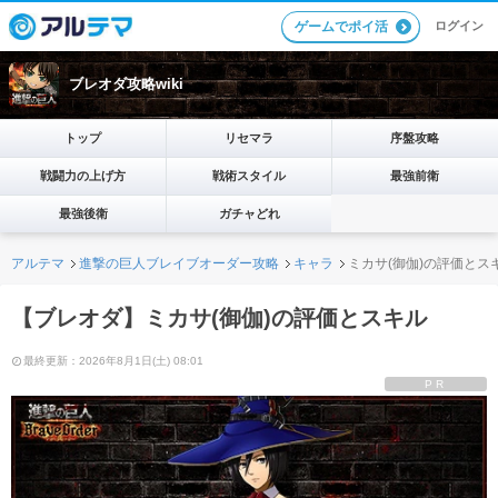
ログイン
ゲームでポイ活
ブレオダ攻略wiki
トップ
リセマラ
序盤攻略
戦闘力の上げ方
戦術スタイル
最強前衛
最強後衛
ガチャどれ
アルテマ
進撃の巨人ブレイブオーダー攻略
キャラ
ミカサ(御伽)の評価とス
【ブレオダ】ミカサ(御伽)の評価とスキル
最終更新：2026年8月1日(土) 08:01
PR