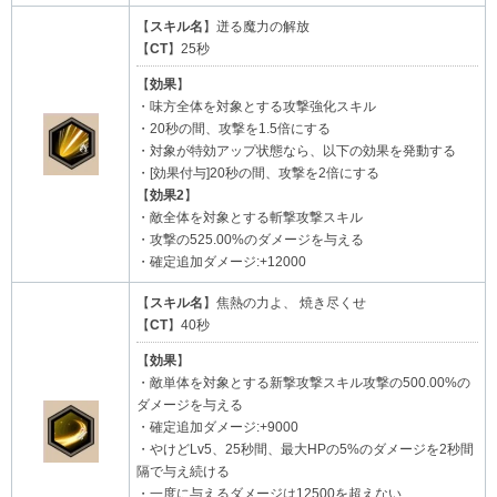
【
スキル名
】迸る魔力の解放
【
CT
】25秒
【
効果
】
・味方全体を対象とする攻撃強化スキル
・20秒の間、攻撃を1.5倍にする
・対象が特効アップ状態なら、以下の効果を発動する
・[効果付与]20秒の間、攻撃を2倍にする
【
効果2
】
・敵全体を対象とする斬撃攻撃スキル
・攻撃の525.00%のダメージを与える
・確定追加ダメージ:+12000
【
スキル名
】焦熱の力よ、 焼き尽くせ
【
CT
】40秒
【
効果
】
・敵単体を対象とする新撃攻撃スキル攻撃の500.00%の
ダメージを与える
・確定追加ダメージ:+9000
・やけどLv5、25秒間、最大HPの5%のダメージを2秒間
隔で与え続ける
・一度に与えるダメージは12500を超えない