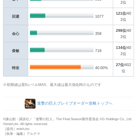
2位
121位
/40
回避
1077
2位
298位
/40
会心
358
2位
134位
/40
俊敏
718
2位
27位
/402
特攻
40.00%
位
※初期値は星6レベルMAX、最大値は最大強化時のものです
進撃の巨人ブレイブオーダー攻略トップへ
©諫山創・講談社／「進撃の巨人」The Final Season製作委員会 ©G Holdings Co., Ltd.
©enish,inc. All rights reserved.
［提供］enish,inc.
［執筆・編集］アルテマ