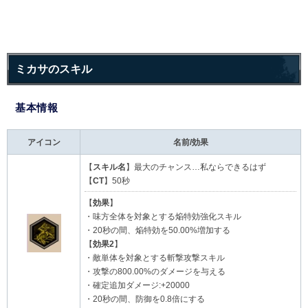
ミカサのスキル
基本情報
アイコン
名前/効果
【
スキル名
】最大のチャンス…私ならできるはず
【
CT
】50秒
【
効果
】
・味方全体を対象とする焔特効強化スキル
・20秒の間、焔特効を50.00%増加する
【
効果2
】
・敵単体を対象とする斬撃攻撃スキル
・攻撃の800.00%のダメージを与える
・確定追加ダメージ:+20000
・20秒の間、防御を0.8倍にする