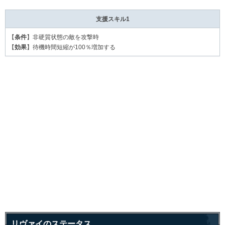
支援スキル1
【
条件
】非硬質状態の敵を攻撃時
【
効果
】待機時間短縮が100％増加する
リヴァイのステータス