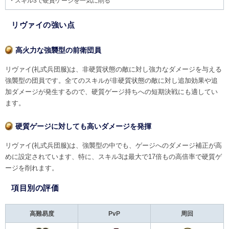
・スキル3で硬質ゲージを一気に削る
リヴァイの強い点
高火力な強襲型の前衛団員
リヴァイ(礼式兵団服)は、非硬質状態の敵に対し強力なダメージを与える
強襲型の団員です。全てのスキルが非硬質状態の敵に対し追加効果や追
加ダメージが発生するので、硬質ゲージ持ちへの短期決戦にも適してい
ます。
硬質ゲージに対しても高いダメージを発揮
リヴァイ(礼式兵団服)は、強襲型の中でも、ゲージへのダメージ補正が高
めに設定されています、特に、スキル3は最大で17倍もの高倍率で硬質ゲ
ージを削れます。
項目別の評価
高難易度
PvP
周回