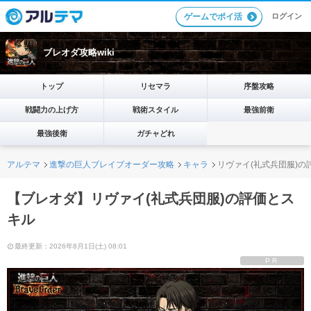
ログイン
ゲームでポイ活
ブレオダ攻略wiki
トップ
リセマラ
序盤攻略
戦闘力の上げ方
戦術スタイル
最強前衛
最強後衛
ガチャどれ
アルテマ
進撃の巨人ブレイブオーダー攻略
キャラ
リヴァイ(礼式兵団服)の
【ブレオダ】リヴァイ(礼式兵団服)の評価とス
キル
最終更新：2026年8月1日(土) 08:01
PR