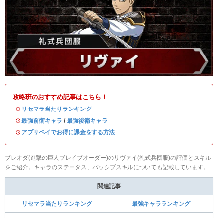
攻略班のおすすめ記事はこちら！
・
リセマラ当たりランキング
・
最強前衛キャラ
/
最強後衛キャラ
・
アプリペイでお得に課金をする方法
ブレオダ(進撃の巨人ブレイブオーダー)のリヴァイ(礼式兵団服)の評価とスキル
をご紹介。キャラのステータス、パッシブスキルについても記載しています。
関連記事
リセマラ当たりランキング
最強キャラランキング