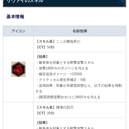
リヴァイのスキル
基本情報
アイコン
名前/効果
【
スキル名
】ここが勝負所だ
【
CT
】50秒
【
効果
】
・敵単体を対象とする斬撃攻撃スキル
・攻撃1800％のダメージを与える
・確定追加ダメージ：+32500
・クリティカル発生率補正：5倍
・追加効果：対象が非硬質状態なら、以下の効果を発動
する
・[硬質状態追撃]かわりに3600％を与える
【
スキル名
】陣壊の烈刃
【
CT
】35秒
【
効果
】
・敵単体を対象とする斬撃攻撃スキル