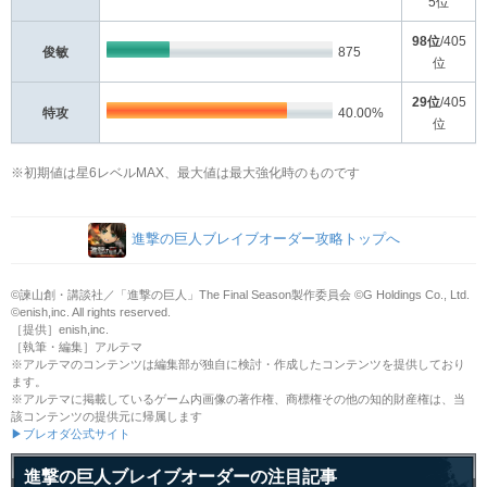
5位
98位
/405
俊敏
875
位
29位
/405
特攻
40.00%
位
※初期値は星6レベルMAX、最大値は最大強化時のものです
進撃の巨人ブレイブオーダー攻略トップへ
©諫山創・講談社／「進撃の巨人」The Final Season製作委員会 ©G Holdings Co., Ltd.
©enish,inc. All rights reserved.
［提供］enish,inc.
［執筆・編集］アルテマ
※アルテマのコンテンツは編集部が独自に検討・作成したコンテンツを提供しており
ます。
※アルテマに掲載しているゲーム内画像の著作権、商標権その他の知的財産権は、当
該コンテンツの提供元に帰属します
▶ブレオダ公式サイト
進撃の巨人ブレイブオーダーの注目記事