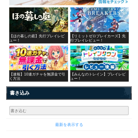
【ほの暮しの庭】先行プレイレビ
【リミットゼロブレイカーズ】先
ュー！
行プレイレビュー！
【速報】10連ガチャを無課金で引
【みんなのトレイン】プレイレビ
く方法
ュー！
書き込み
最新を表示する