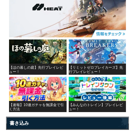
【ほの暮しの庭】先行プレイレビ
【リミットゼロブレイカーズ】先
ュー！
行プレイレビュー！
【速報】10連ガチャを無課金で引
【みんなのトレイン】プレイレビ
く方法
ュー！
書き込み