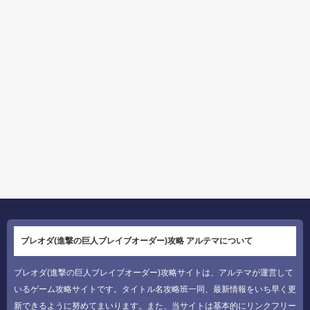
ブレオダ(進撃の巨人ブレイブオーダー)攻略 アルテマについて
ブレオダ(進撃の巨人ブレイブオーダー)攻略サイトは、アルテマが運営して
いるゲーム攻略サイトです。タイトル名攻略班一同、最新情報をいち早く更
新できるように努めてまいります。また、当サイトは基本的にリンクフリー