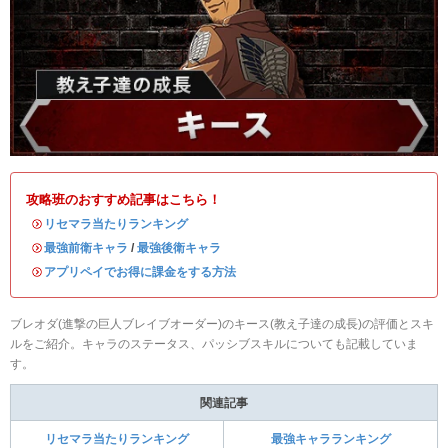
攻略班のおすすめ記事はこちら！
・
リセマラ当たりランキング
・
最強前衛キャラ
/
最強後衛キャラ
・
アプリペイでお得に課金をする方法
ブレオダ(進撃の巨人ブレイブオーダー)のキース(教え子達の成長)の評価とスキ
ルをご紹介。キャラのステータス、パッシブスキルについても記載していま
す。
関連記事
リセマラ当たりランキング
最強キャラランキング