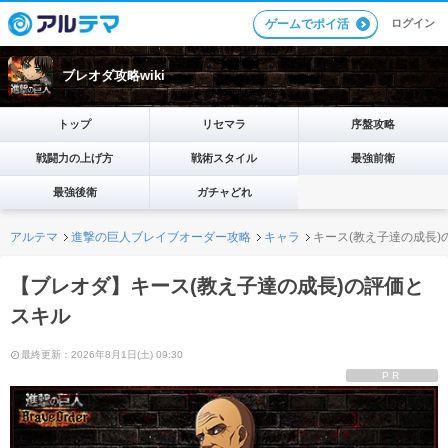
ログイン
ゲームでポイ活
ブレオダ攻略wiki
トップ
リセマラ
序盤攻略
戦闘力の上げ方
戦術スタイル
最強前衛
最強後衛
ガチャどれ
アルテマ
進撃の巨人ブレイブオーダー攻略
キャラ
キース(教え子達の成長)
【ブレオダ】キース(教え子達の成長)の評価と
スキル
最終更新：2026年8月1日(土) 09:30
PR