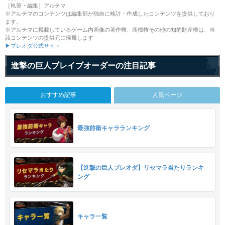
［執筆・編集］アルテマ
※アルテマのコンテンツは編集部が独自に検討・作成したコンテンツを提供しており
ます。
※アルテマに掲載しているゲーム内画像の著作権、商標権その他の知的財産権は、当
該コンテンツの提供元に帰属します
▶ブレオダ公式サイト
進撃の巨人ブレイブオーダーの注目記事
おすすめ記事
人気ページ
最強前衛キャラランキング
【進撃の巨人ブレオダ】リセマラ当たりランキ
ング
キャラ一覧