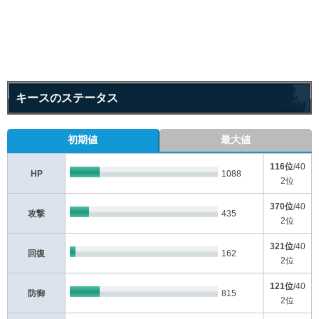
キースのステータス
初期値
最大値
116位
/40
HP
1088
2位
370位
/40
攻撃
435
2位
321位
/40
回復
162
2位
121位
/40
防御
815
2位