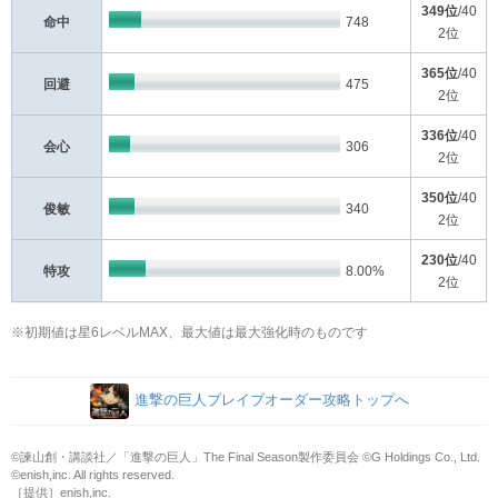
349位
/40
命中
748
2位
365位
/40
回避
475
2位
336位
/40
会心
306
2位
350位
/40
俊敏
340
2位
230位
/40
特攻
8.00%
2位
※初期値は星6レベルMAX、最大値は最大強化時のものです
進撃の巨人ブレイブオーダー攻略トップへ
©諫山創・講談社／「進撃の巨人」The Final Season製作委員会 ©G Holdings Co., Ltd.
©enish,inc. All rights reserved.
［提供］enish,inc.