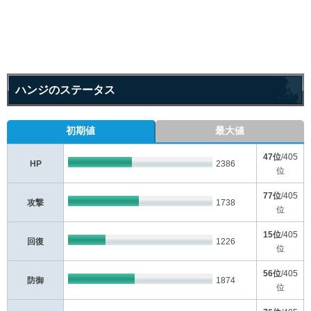
ハンジのステータス
初期値
最大値
47位
/405
HP
2386
位
77位
/405
攻撃
1738
位
15位
/405
回復
1226
位
56位
/405
防御
1874
位