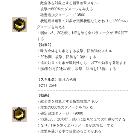
・敵全体を対象とする斬撃攻撃スキル
・攻撃の800%のダメージを与える
・確定追加ダメージ：+13500
・状態異常追撃：対象が混濁状態ならかわりに1200％の
ダメージを与える
・弱体Lv5、20秒間、HPを除く全パラメータが15%低下
する
【
効果2
】
・味方全体を対象とする攻撃、防御強化スキル
・20秒間、攻撃、防御を1.3倍にする
・追加効果：対象が朧属性なら、以下の効果を発動する
・[効果付与]20秒の間、攻撃、防御を1.8倍にする
【
スキル名
】朧月の抱擁
【
CT
】25秒
【
効果
】
・敵全体を対象とする斬撃攻撃スキル
・攻撃の600%のダメージを与える
・確定追加ダメージ：+9000
・混濁Lv5、20秒間、眠りに落ちて全ての行動ができな
くなり、HPを除く全パラメータが20%低下する
・攻撃を受ける事で目覚めることがある