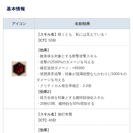
基本情報
アイコン
名前/効果
【
スキル名
】暗くとも、私には見えている！
【
CT
】50秒
【
効果
】
・敵単体を対象とする斬撃攻撃スキル
・攻撃の2500%のダメージを与える
・確定追加ダメージ：+45000
・状態異常追撃：対象が混濁状態ならかわりに5000％の
ダメージを与える
・クリティカル発生率補正：2.0倍
【
効果2
】
・味方全体を対象とする朧特効強化スキル
・20秒の間、朧特効を50%増加する
【
スキル名
】無灯奔襲
【
CT
】40秒
【
効果
】