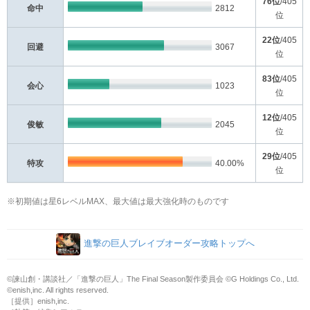
76位
/405
命中
2812
位
22位
/405
回避
3067
位
83位
/405
会心
1023
位
12位
/405
俊敏
2045
位
29位
/405
特攻
40.00%
位
※初期値は星6レベルMAX、最大値は最大強化時のものです
進撃の巨人ブレイブオーダー攻略トップへ
©諫山創・講談社／「進撃の巨人」The Final Season製作委員会 ©G Holdings Co., Ltd.
©enish,inc. All rights reserved.
［提供］enish,inc.