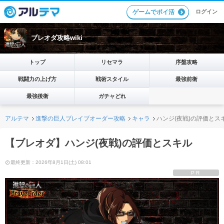
ログイン
ゲームでポイ活
ブレオダ攻略wiki
トップ
リセマラ
序盤攻略
戦闘力の上げ方
戦術スタイル
最強前衛
最強後衛
ガチャどれ
アルテマ
進撃の巨人ブレイブオーダー攻略
キャラ
ハンジ(夜戦)の評価とス
【ブレオダ】ハンジ(夜戦)の評価とスキル
最終更新：2026年8月1日(土) 08:01
PR