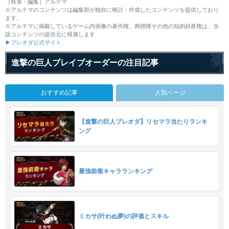
［執筆・編集］アルテマ
※アルテマのコンテンツは編集部が独自に検討・作成したコンテンツを提供しており
ます。
※アルテマに掲載しているゲーム内画像の著作権、商標権その他の知的財産権は、当
該コンテンツの提供元に帰属します
▶ブレオダ公式サイト
進撃の巨人ブレイブオーダーの注目記事
おすすめ記事
人気ページ
【進撃の巨人ブレオダ】リセマラ当たりランキ
ング
最強前衛キャラランキング
ミカサ(叶わぬ夢)の評価とスキル