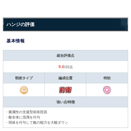
ハンジの評価
基本情報
総合評価点
9.6
/10点
戦術タイプ
編成位置
特効
強い点/特徴
・朧属性の支援型前衛団員
・敵全体に混濁を付与
・弱体を付与して敵の能力を大幅ダウン