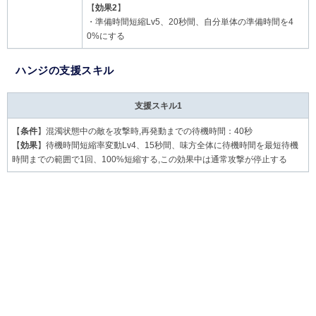
【
効果2
】
・準備時間短縮Lv5、20秒間、自分単体の準備時間を4
0%にする
ハンジの支援スキル
支援スキル1
【
条件
】混濁状態中の敵を攻撃時,再発動までの待機時間：40秒
【
効果
】待機時間短縮率変動Lv4、15秒間、味方全体に待機時間を最短待機
時間までの範囲で1回、100%短縮する,この効果中は通常攻撃が停止する