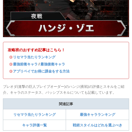
攻略班のおすすめ記事はこちら！
・
リセマラ当たりランキング
・
最強前衛キャラ
/
最強後衛キャラ
・
アプリペイでお得に課金をする方法
ブレオダ(進撃の巨人ブレイブオーダー)のハンジ(夜戦)の評価とスキルをご紹
介。キャラのステータス、パッシブスキルについても記載しています。
関連記事
リセマラ当たりランキング
最強キャラランキング
キャラ評価一覧
戦術スタイルはどれを選ぶべき