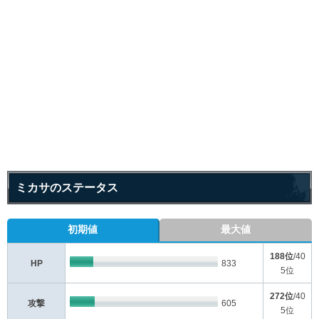
ミカサのステータス
初期値
最大値
188位
/40
HP
833
5位
272位
/40
攻撃
605
5位