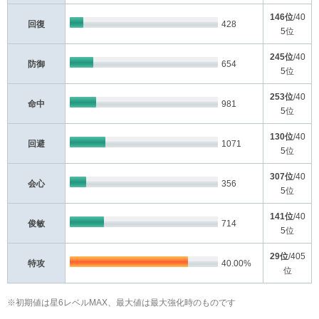
146位
/40
回復
428
5位
245位
/40
防御
654
5位
253位
/40
命中
981
5位
130位
/40
回避
1071
5位
307位
/40
会心
356
5位
141位
/40
俊敏
714
5位
29位
/405
特攻
40.00%
位
※初期値は星6レベルMAX、最大値は最大強化時のものです