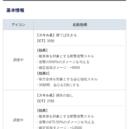
基本情報
アイコン
名前/効果
【
スキル名
】勝てば生きる
【
CT
】30秒
【
効果
】
・敵単体を対象とする斬撃攻撃スキル
調査中
・攻撃の500%のダメージを与える
・確定追加ダメージ：+9000
【
効果2
】
・味方全体を対象とする会心強化スキル
・30秒間、会心を2倍にする
【
スキル名
】鏑矢の如し
【
CT
】25秒
【
効果
】
・敵単体を対象とする斬撃攻撃スキル
調査中
・攻撃の675.50%のダメージを与える
・確定追加ダメージ：+13500