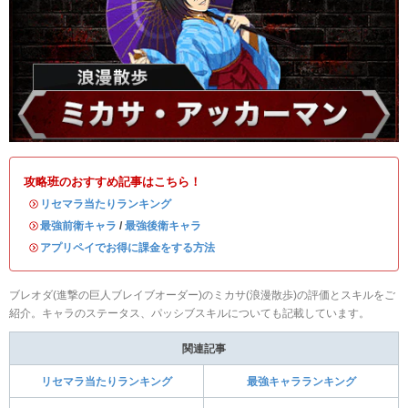
攻略班のおすすめ記事はこちら！
・
リセマラ当たりランキング
・
最強前衛キャラ
/
最強後衛キャラ
・
アプリペイでお得に課金をする方法
ブレオダ(進撃の巨人ブレイブオーダー)のミカサ(浪漫散歩)の評価とスキルをご
紹介。キャラのステータス、パッシブスキルについても記載しています。
関連記事
リセマラ当たりランキング
最強キャラランキング