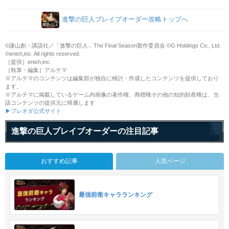
進撃の巨人ブレイブオーダー攻略トップへ
©諫山創・講談社／「進撃の巨人」The Final Season製作委員会 ©G Holdings Co., Ltd.
©enish,inc. All rights reserved.
［提供］enish,inc.
［執筆・編集］アルテマ
※アルテマのコンテンツは編集部が独自に検討・作成したコンテンツを提供しており
ます。
※アルテマに掲載しているゲーム内画像の著作権、商標権その他の知的財産権は、当
該コンテンツの提供元に帰属します
▶ブレオダ公式サイト
進撃の巨人ブレイブオーダーの注目記事
おすすめ記事
人気ページ
最強前衛キャラランキング