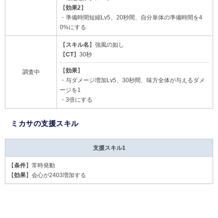
【
効果2
】
・準備時間短縮Lv5、20秒間、自分単体の準備時間を4
0%にする
【
スキル名
】強風の如し
【
CT
】30秒
【
効果
】
調査中
・与ダメージ増加Lv5、30秒間、味方全体が与えるダメ
ージを1
・3倍にする
ミカサの支援スキル
支援スキル1
【
条件
】常時発動
【
効果
】会心が2403増加する