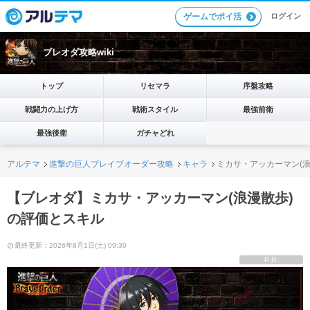
ログイン
ゲームでポイ活
ブレオダ攻略wiki
トップ
リセマラ
序盤攻略
戦闘力の上げ方
戦術スタイル
最強前衛
最強後衛
ガチャどれ
アルテマ
進撃の巨人ブレイブオーダー攻略
キャラ
ミカサ・アッカーマン(
【ブレオダ】ミカサ・アッカーマン(浪漫散歩)
の評価とスキル
最終更新：2026年8月1日(土) 09:30
PR