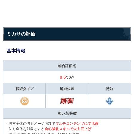
ミカサの評価
基本情報
総合評価点
8.5
/10点
戦術タイプ
編成位置
特効
強い点/特徴
・味方全体の与ダメージ増加で
マルチコンテンツにて活躍
・味方全体を対象とする
会心強化スキルで火力底上げ