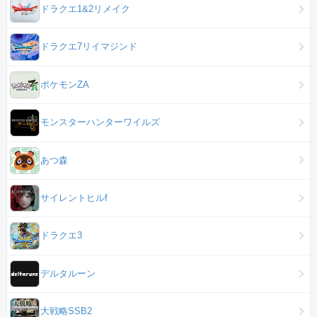
ドラクエ1&2リメイク
ドラクエ7リイマジンド
ポケモンZA
モンスターハンターワイルズ
あつ森
サイレントヒルf
ドラクエ3
デルタルーン
大戦略SSB2