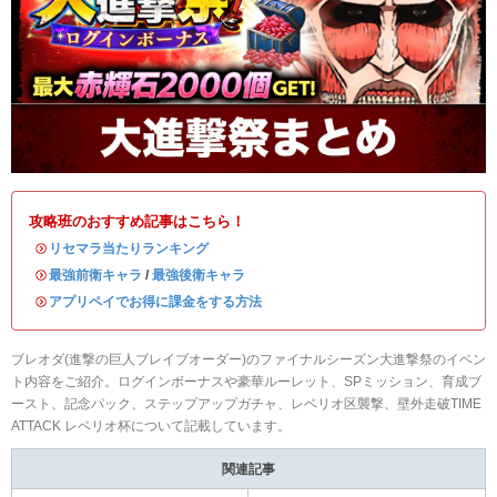
攻略班のおすすめ記事はこちら！
・
リセマラ当たりランキング
・
最強前衛キャラ
/
最強後衛キャラ
・
アプリペイでお得に課金をする方法
ブレオダ(進撃の巨人ブレイブオーダー)のファイナルシーズン大進撃祭のイベン
ト内容をご紹介。ログインボーナスや豪華ルーレット、SPミッション、育成ブ
ースト、記念パック、ステップアップガチャ、レベリオ区襲撃、壁外走破TIME
ATTACK レベリオ杯について記載しています。
関連記事