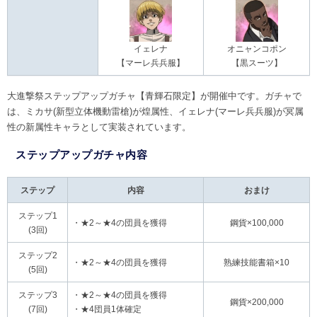
イェレナ
オニャンコポン
【マーレ兵兵服】
【黒スーツ】
大進撃祭ステップアップガチャ【青輝石限定】が開催中です。ガチャで
は、ミカサ(新型立体機動雷槍)が煌属性、イェレナ(マーレ兵兵服)が冥属
性の新属性キャラとして実装されています。
ステップアップガチャ内容
ステップ
内容
おまけ
ステップ1
・★2～★4の団員を獲得
鋼貨×100,000
(3回)
ステップ2
・★2～★4の団員を獲得
熟練技能書箱×10
(5回)
ステップ3
・★2～★4の団員を獲得
鋼貨×200,000
(7回)
・★4団員1体確定