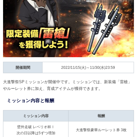
開催期間
2022/11/15(火)～11/30(水)23:59
大進撃祭SPミッションが開催中です。ミッションでは、新装備「雷槍」
やルーレット券に加え、育成アイテムが獲得できます。
ミッション内容と報酬
ミッション内容
報酬
壁外走破 レベリオ杯Ⅰ
大進撃祭豪華ルーレット券 3枚
次の日以降は5ずつ増加