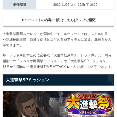
開催期間
2022/11/15(火)～12/5(月)10:29
▼ルーレットの内容(一部)はこちら(タップで開閉)
大進撃祭豪華ルーレットが開催中です。ルーレットでは、スキルの書Ⅱ
や熟練技能書箱、熟練度促進剤などの育成アイテムに加え、赤輝石を入
手できます。
ルーレットを回すために必要な「大進撃祭豪華ルーレット券」は、同時
開催中の「レベリオ区襲撃ミッション」や「大進撃祭SPミッション」、
18日から開催の「壁外走破TIME ATTACK レベリオ杯」で入手できます。
大進撃祭SPミッション