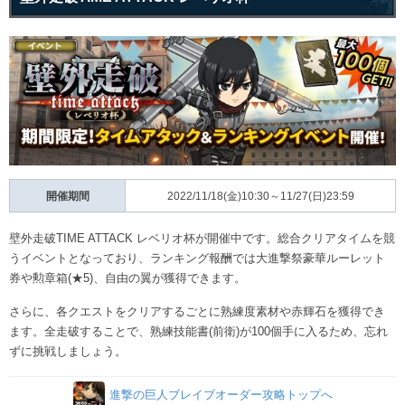
開催期間
2022/11/18(金)10:30～11/27(日)23:59
壁外走破TIME ATTACK レベリオ杯が開催中です。総合クリアタイムを競
うイベントとなっており、ランキング報酬では大進撃祭豪華ルーレット
券や勲章箱(★5)、自由の翼が獲得できます。
さらに、各クエストをクリアするごとに熟練度素材や赤輝石を獲得でき
ます。全走破することで、熟練技能書(前衛)が100個手に入るため、忘れ
ずに挑戦しましょう。
進撃の巨人ブレイブオーダー攻略トップへ