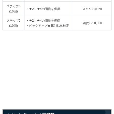
ステップ4
・★2～★4の団員を獲得
スキルの書I×5
(10回)
ステップ5
・★2～★4の団員を獲得
鋼貨×250,000
(10回)
・ピックアップ★4団員1体確定