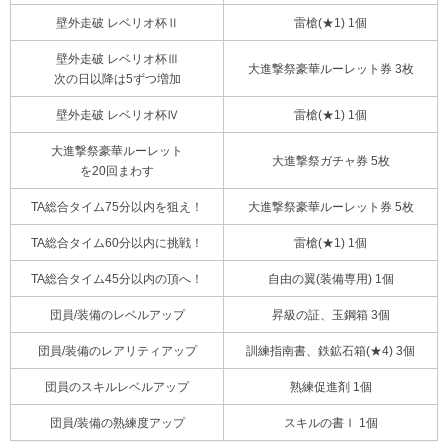
壁外走破 レベリオ杯Ⅱ
雷槍(★1) 1個
壁外走破 レベリオ杯Ⅲ
大進撃祭豪華ルーレット券 3枚
次の日以降は5ずつ増加
壁外走破 レベリオ杯Ⅳ
雷槍(★1) 1個
大進撃祭豪華ルーレット
大進撃祭ガチャ券 5枚
を20回まわす
TA総合タイム75分以内を狙え！
大進撃祭豪華ルーレット券 5枚
TA総合タイム60分以内に挑戦！
雷槍(★1) 1個
TA総合タイム45分以内の頂へ！
自由の翼(装備専用) 1個
団員/装備のレベルアップ
昇級の証、玉鋼箱 3個
団員/装備のレアリティアップ
訓練指南書、鉄鉱石箱(★4) 3個
団員のスキルレベルアップ
熟練促進剤 1個
団員/装備の熟練度アップ
スキルの書Ⅰ 1個