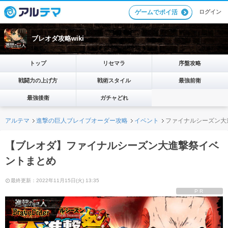
ログイン
ゲームでポイ活
ブレオダ攻略wiki
トップ
リセマラ
序盤攻略
戦闘力の上げ方
戦術スタイル
最強前衛
最強後衛
ガチャどれ
アルテマ
進撃の巨人ブレイブオーダー攻略
イベント
ファイナルシーズン大
【ブレオダ】ファイナルシーズン大進撃祭イベ
ントまとめ
最終更新：2022年11月15日(火) 13:35
PR