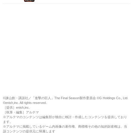
©諫山創・講談社／「進撃の巨人」The Final Season製作委員会 ©G Holdings Co., Ltd.
©enish,inc. All rights reserved.
［提供］enish,inc.
［執筆・編集］アルテマ
※アルテマのコンテンツは編集部が独自に検討・作成したコンテンツを提供しており
ます。
※アルテマに掲載しているゲーム内画像の著作権、商標権その他の知的財産権は、当
該コンテンツの提供元に帰属します