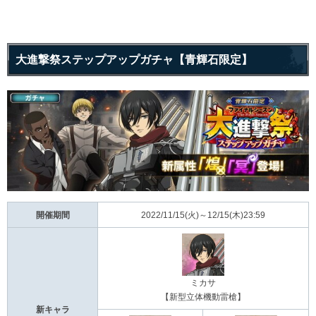
大進撃祭ステップアップガチャ【青輝石限定】
開催期間
2022/11/15(火)～12/15(木)23:59
ミカサ
【新型立体機動雷槍】
新キャラ