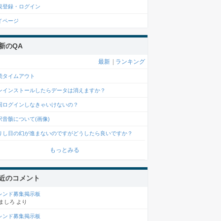
規登録・ログイン
イページ
新のQA
最新
|
ランキング
続タイムアウト
ンインストールしたらデータは消えますか？
回ログインしなきゃいけないの？
択音骸について(画像)
りし日の幻が進まないのですがどうしたら良いですか？
もっとみる
近のコメント
レンド募集掲示板
ましろ
より
レンド募集掲示板