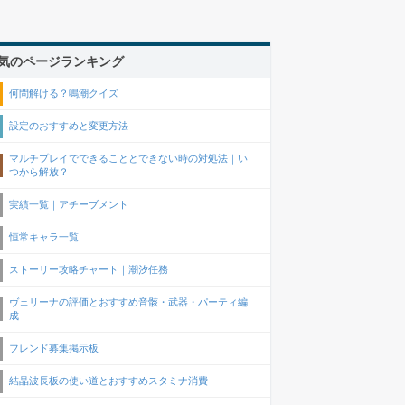
気のページランキング
何問解ける？鳴潮クイズ
設定のおすすめと変更方法
マルチプレイでできることとできない時の対処法｜い
つから解放？
実績一覧｜アチーブメント
恒常キャラ一覧
ストーリー攻略チャート｜潮汐任務
ヴェリーナの評価とおすすめ音骸・武器・パーティ編
成
フレンド募集掲示板
結晶波長板の使い道とおすすめスタミナ消費