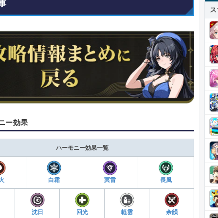
事
ス
ニー効果
ハーモニー効果一覧
火
白霜
冥雷
長風
沈日
回光
軽雲
余韻