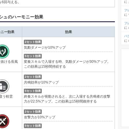
に
を6回与える。
フ
に
シュのハーモニー効果
フ
に
モニー効果
効果
バ
に
2セット効果
気動ダメージが10%アップ
5セット効果
き抜ける長風
変奏スキルで入場する時、気動ダメージが30%アップ。
この効果は15秒間持続する
2セット効果
共鳴効率が10%アップ
5セット効果
窺う軽雲
終奏スキルが発動されると、次に入場する共鳴者の攻撃
力が22.5%アップ。この効果は15秒間維持する
2セット効果
攻撃力が10%アップ
5セット効果