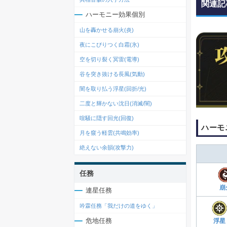
関連記
ハーモニー効果個別
山を轟かせる崩火(炎)
夜にこびりつく白霜(氷)
空を切り裂く冥雷(電導)
谷を突き抜ける長風(気動)
闇を取り払う浮星(回折/光)
二度と輝かない沈日(消滅/闇)
喧騒に隠す回光(回復)
ハーモ
月を窺う軽雲(共鳴効率)
絶えない余韻(攻撃力)
任務
崩
連星任務
吟霖任務「我だけの道をゆく」
危地任務
浮星