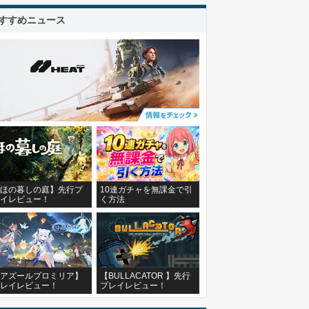
すすめニュース
ほの暮しの庭】先行プ
10連ガチャを無課金で引
イレビュー！
く方法
アズールプロミリア】
【BULLACATOR 】先行
レイレビュー！
プレイレビュー！