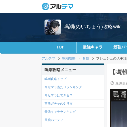
鳴潮(めいちょう)攻略wiki
TOP
最強キャラ
最強パ
アルテマ
鳴潮攻略
音骸
フシュシュの入手場
鳴潮攻略メニュー
【鳴潮
鳴潮攻略トップ
最終更新
リセマラ当たりランキング
リセマラはできる？
事前ガチャのやり方
最強キャラランキング
最強パーティ