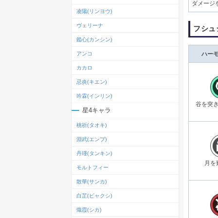
ダメージ
凌陽(リンヨウ)
ヴェリーナ
フシュ
鑑心(カンシン)
アンコ
ハー
カカロ
忌炎(キエン)
吟霖(インリン)
谷を突
星4キャラ
桃祈(タオキ)
淵武(エンブ)
丹瑾(タンキン)
月を
モルトフィー
散華(サンカ)
白芷(ビャクシ)
熾霞(シカ)