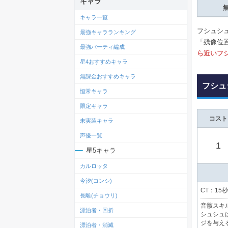
キャラ
キャラ一覧
フシュシ
最強キャラランキング
「残像位
最強パーティ編成
ら近いフ
星4おすすめキャラ
無課金おすすめキャラ
フシュ
恒常キャラ
限定キャラ
コスト
未実装キャラ
声優一覧
1
星5キャラ
カルロッタ
今汐(コンシ)
CT：15秒
長離(チョウリ)
音骸スキ
漂泊者・回折
シュシュ
ジを与え
漂泊者・消滅