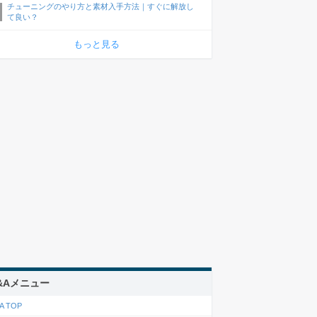
チューニングのやり方と素材入手方法｜すぐに解放し
て良い？
もっと見る
&Aメニュー
A TOP