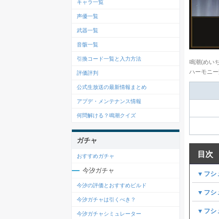
キャラ一覧
声優一覧
武器一覧
音骸一覧
引換コード一覧と入力方法
鳴潮(めい
ハーモニー
評価評判
公式生放送の最新情報まとめ
アプデ・メンテナンス情報
何問解ける？鳴潮クイズ
ガチャ
目次
おすすめガチャ
今汐ガチャ
▼フシ
今汐の評価とおすすめビルド
▼フシ
今汐ガチャは引くべき？
▼フシ
今汐ガチャシミュレーター