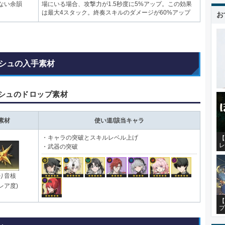
ない余韻
場にいる場合、攻撃力が1.5秒度に5%アップ。この効果
は最大4スタック。終奏スキルのダメージが60%アップ
お
シュの入手素材
シュのドロップ素材
素材
使い道/該当キャラ
・キャラの突破とスキルレベル上げ
【
レ
・武器の突破
り音核
レア度)
【
プ