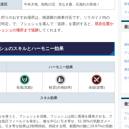
新
無音区
中央大地、怨鳥の沼、光なき森、石崩れの高地Ⅰ
マ
ュ狩りのおすすめ場所は、桃源郷の南東付近です。ソラガイド内の
置特定」で、フシュシュを選んで「追跡」を選択すると、
現在位置か
最
シュシュの場所まで追跡
してくれます。
接
シュのスキルとハーモニー効果
ア
毎
ハーモニー効果
選
在
長風(気動)
軽雲(共鳴効率)
余韻(攻撃)
スキル効果
最
フ
ルを使うと、フシュシュを召喚。フシュシュは前に風場を爆発させる。フ
に
は低圧フィールドを発生し、敵を中心に引き寄せ、51.36%の気動ダメー
る。引き寄せ効果は2秒間持続。持続する間、範囲内の敵に19.97%の気動
フ