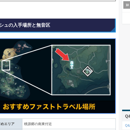
シュの入手場所と無音区
Q
すめエリア
桃源郷の南東付近
Q&