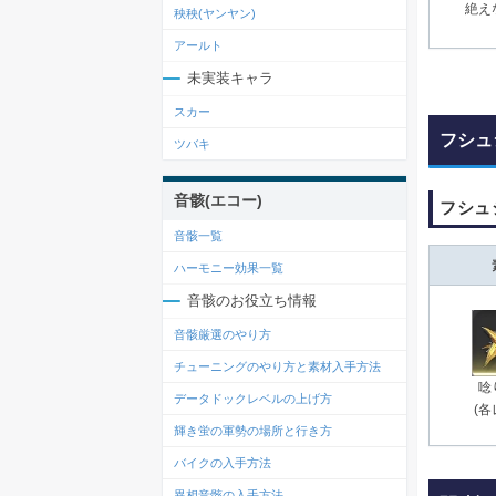
絶え
秧秧(ヤンヤン)
アールト
未実装キャラ
スカー
フシュ
ツバキ
音骸(エコー)
フシュ
音骸一覧
ハーモニー効果一覧
音骸のお役立ち情報
音骸厳選のやり方
チューニングのやり方と素材入手方法
唸
データドックレベルの上げ方
(各
輝き蛍の軍勢の場所と行き方
バイクの入手方法
異相音骸の入手方法