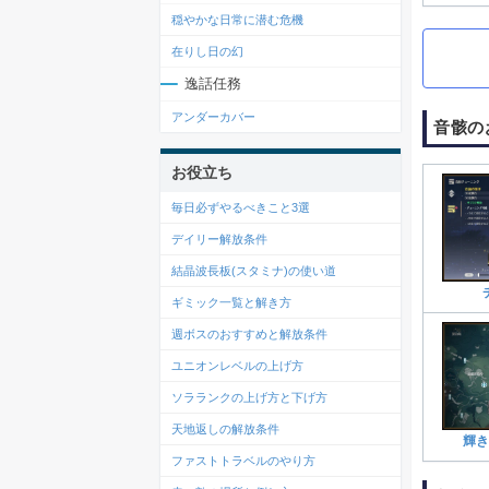
穏やかな日常に潜む危機
在りし日の幻
逸話任務
アンダーカバー
音骸の
お役立ち
毎日必ずやるべきこと3選
デイリー解放条件
結晶波長板(スタミナ)の使い道
ギミック一覧と解き方
週ボスのおすすめと解放条件
ユニオンレベルの上げ方
ソラランクの上げ方と下げ方
天地返しの解放条件
輝き
ファストトラベルのやり方