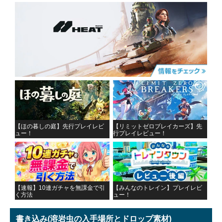
【ほの暮しの庭】先行プレイレビ
【リミットゼロブレイカーズ】先
ュー！
行プレイレビュー！
【速報】10連ガチャを無課金で引
【みんなのトレイン】プレイレビ
く方法
ュー！
書き込み
(溶岩虫の入手場所とドロップ素材)