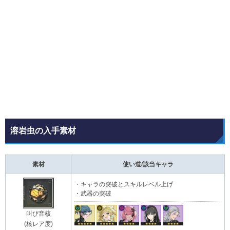
溶岩虫の入手素材
素材
使い道/該当キャラ
・キャラの突破とスキルレベル上げ
・武器の突破
叫び音核
(核レア度)