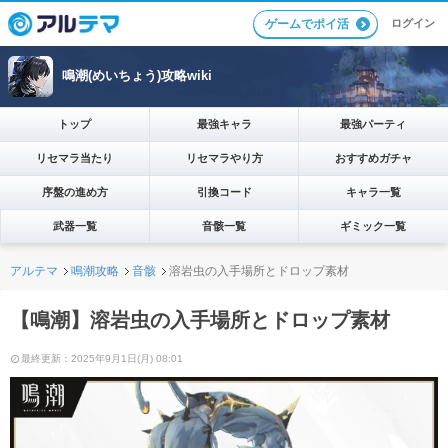
ログイン
ゲームでポイ活
鳴潮(めいちょう)攻略wiki
トップ
最強キャラ
最強パーティ
リセマラ当たり
リセマラやり方
おすすめガチャ
序盤の進め方
引換コード
キャラ一覧
武器一覧
音骸一覧
ギミック一覧
アルテマ
鳴潮攻略
音骸
溶岩虫の入手場所とドロップ素材
【鳴潮】溶岩虫の入手場所とドロップ素材
最終更新：2025年9月1日(月) 08:01