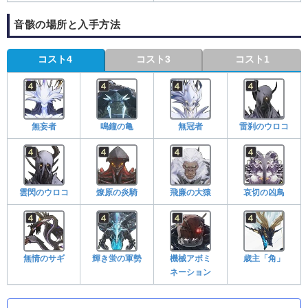
音骸の場所と入手方法
コスト4
コスト3
コスト1
無妄者
鳴鐘の亀
無冠者
雷刹のウロコ
雲閃のウロコ
燎原の炎騎
飛廉の大猿
哀切の凶鳥
無情のサギ
輝き蛍の軍勢
機械アボミ
歳主「角」
ネーション