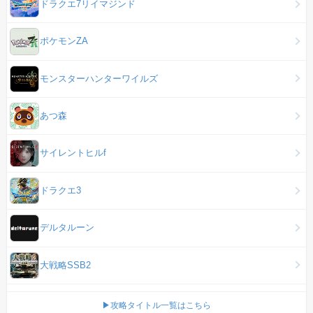
ドラクエ7リイマジンド
ポケモンZA
モンスターハンターワイルズ
あつ森
サイレントヒルf
ドラクエ3
デルタルーン
大戦略SSB2
▶攻略タイトル一覧はこちら