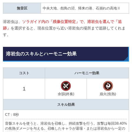
無音区
中央大地、怨鳥の沼、帰来の港、石崩れの高地Ⅱ
溶岩虫は、
ソラガイド内の「残像位置特定」で、溶岩虫を選んで「追
跡」
を選択すると、現在位置から近い溶岩虫の場所まで追跡してくれま
す。
溶岩虫のスキルとハーモニー効果
コスト
ハーモニー効果
1
余韻(終奏)
崩火(焦熱)
スキル効果
CT：8秒
音骸スキルを使うと、溶岩虫を召喚し、持続攻撃を行う。攻撃は毎回38.40%
の焦熱ダメージを与える。召喚したキャラが退場・または溶岩虫から一定の