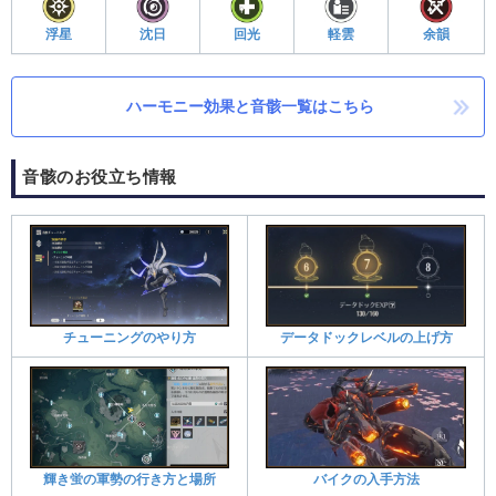
浮星
沈日
回光
軽雲
余韻
ハーモニー効果と音骸一覧はこちら
音骸のお役立ち情報
チューニングのやり方
データドックレベルの上げ方
輝き蛍の軍勢の行き方と場所
バイクの入手方法