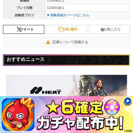
運極数
1,000体以上
プレイ日数
3,200日超え
攻略班プロフ
▶攻略班紹介ページはこちら
ツイート
URL発行
お気に入り
記事について指摘する
おすすめニュース