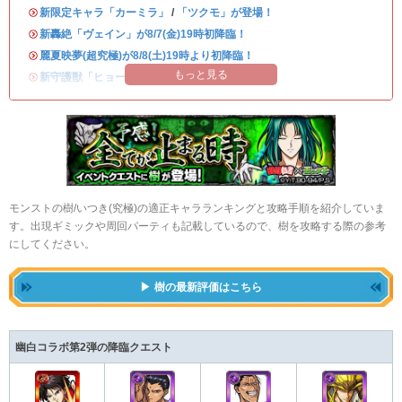
・
新限定キャラ「カーミラ」
/
「ツクモ」が登場！
・
新轟絶「ヴェイン」が8/7(金)19時初降臨！
・
麗夏映夢(超究極)が8/8(土)19時より初降臨！
もっと見る
・
新守護獣「ヒョーたん」が登場！
モンストの樹/いつき(究極)の適正キャラランキングと攻略手順を紹介していま
す。出現ギミックや周回パーティも記載しているので、樹を攻略する際の参考
にしてください。
樹の最新評価はこちら
幽白コラボ第2弾の降臨クエスト