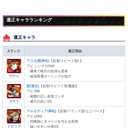
適正キャラランキング
適正キャラ
Aランク
適正理由
アスカ(獣神化)
【反射/スピード型/-】
アビ:シンクロ/AW
・爆発で味方の友情を誘発
ガチャ
・超強貫通ホーミングが強力
躯(進化)
【反射/スピード型/魔族】
アビ:AW
・範囲の広い友情コンボ
ガチャ
・威力の高いSS
アルカディア(神化)
【反射/バランス型/ユニバース】
アビ:(AW)
・同種族にダメージを与える友情
ドロップ
・扱いやすい分身SS