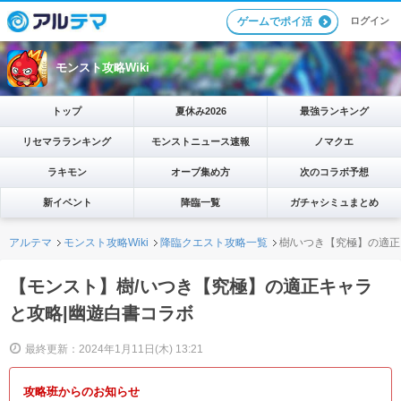
ログイン
ゲームでポイ活
モンスト攻略Wiki
トップ
夏休み2026
最強ランキング
リセマラランキング
モンストニュース速報
ノマクエ
ラキモン
オーブ集め方
次のコラボ予想
新イベント
降臨一覧
ガチャシミュまとめ
アルテマ
モンスト攻略Wiki
降臨クエスト攻略一覧
樹/いつき【究極】の適正
【モンスト】樹/いつき【究極】の適正キャラ
と攻略|幽遊白書コラボ
最終更新：2024年1月11日(木) 13:21
攻略班からのお知らせ