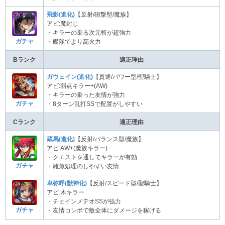
飛影(進化)
【反射/砲撃型/魔族】
アビ:魔封じ
・キラーの乗る次元斬が超強力
ガチャ
・艦隊でより高火力
Bランク
適正理由
ガウェイン(進化)
【貫通/パワー型/聖騎士】
アビ:弱点キラー+(AW)
・キラーの乗った友情が強力
ガチャ
・8ターン乱打SSで配置がしやすい
Cランク
適正理由
蔵馬(進化)
【反射/バランス型/魔族】
アビ:AW+(魔族キラー)
・クエストを通してキラーが有効
ガチャ
・雑魚処理のしやすい友情
卑弥呼(獣神化)
【反射/スピード型/聖騎士】
アビ:木キラー
・チェインメテオSSが強力
ガチャ
・友情コンボで敵全体にダメージを稼げる