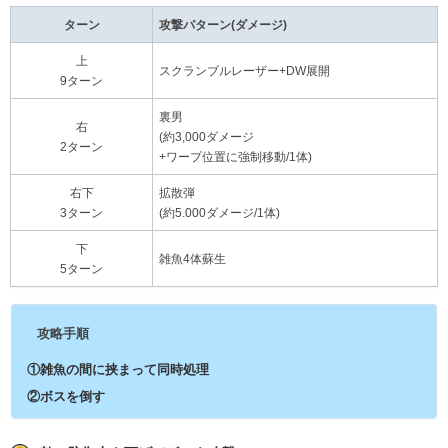
ターン
攻撃パターン(ダメージ)
上
スクランブルレーザー+DW展開
9ターン
裏男
右
(約3,000ダメージ
2ターン
+ワープ位置に強制移動/1体)
右下
拡散弾
3ターン
(約5.000ダメージ/1体)
下
雑魚4体蘇生
5ターン
攻略手順
①雑魚の間に挟まって同時処理
②ボスを倒す