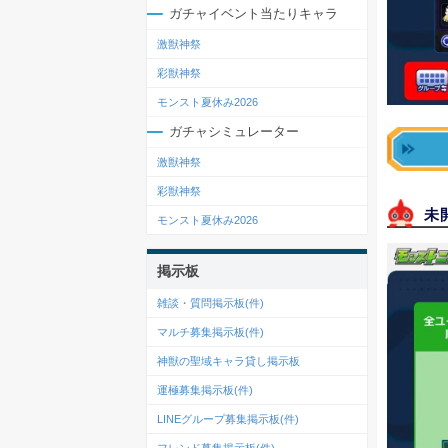
ガチャイベント当たりキャラ
激獣神祭
彩獣神祭
モンスト夏休み2026
ガチャシミュレーター
激獣神祭
彩獣神祭
未
モンスト夏休み2026
掲示板
雑談・質問掲示板(
件)
マルチ募集掲示板(
件)
神獣の聖域キャラ貸し掲示板
運極募集掲示板(
件)
LINEグループ募集掲示板(
件)