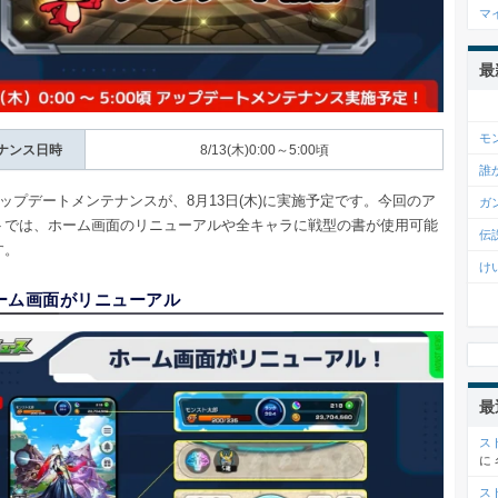
マ
最
モ
ナンス日時
8/13(木)0:00～5:00頃
誰
2.0アップデートメンテナンスが、8月13日(木)に実施予定です。今回のア
ガ
トでは、ホーム画面のリニューアルや全キャラに戦型の書が使用可能
伝
す。
け
ーム画面がリニューアル
最
ス
に
ス