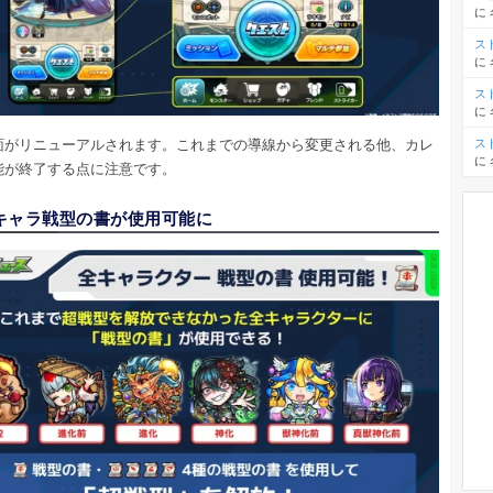
に
ス
に
ス
に
面がリニューアルされます。これまでの導線から変更される他、カレ
ス
に
能が終了する点に注意です。
キャラ戦型の書が使用可能に