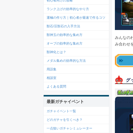
初心者向けの攻略
ランク上げの効率的なやり方
運極の作り方｜初心者が最速で作るコツ
獣石/豆獣石の入手方法
獣神玉の効率的な集め方
みんなの
オーブの効率的な集め方
み合わせ
獣神化とは？
メダル集めの効率的な方法
用語集
相談室
グ
よくある質問
最新ガチャイベント
ガチャイベント一覧
どのガチャを引くべき？
一点狙いガチャシミュレーター