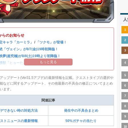
人
からのお知らせ
定キャラ「カーミラ」
/
「ツクモ」が登場！
絶「ヴェイン」が8/7(金)19時初降臨！
映夢(超究極)が8/8(土)19時より初降臨！
もっと見る
護獣「ヒョーたん」が登場！
アップデート(Ver31.5アプデ)の最新情報を記載。クエストタイプの選択や
能などに関するアップデート、その他最新の不具合の修正についてまとめ
います。
関連記事
デできない時の対処方法
発生中の不具合まとめ
ストニュースの最新情報
50%ガチャの当たり