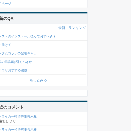
イページ
新のQA
最新
|
ランキング
ンストのインストール後って何すべき？
か助けて
ンダムコラボの登場キャラ
説の武具8は引くべきか
いウサおすすめ編成
もっとみる
近のコメント
トライカー招待募集掲示板
名無し
より
トライカー招待募集掲示板