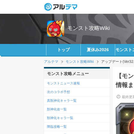
モンスト攻略Wiki
トップ
夏休み2026
モンスト
アルテマ
モンスト攻略Wiki
アップデート(Ver3
モンスト攻略メニュー
【モン
モンストニュース速報
情報ま
次のコラボ予想
最終更新
真獣神化キャラ一覧
獣神化改一覧
獣神化キャラ一覧
降臨攻略一覧