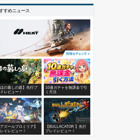
すすめニュース
ほの暮しの庭】先行プ
10連ガチャを無課金で引
イレビュー！
く方法
アズールプロミリア】
【BULLACATOR 】先行
レイレビュー！
プレイレビュー！