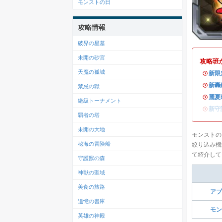
モンストの日
攻略情報
破界の星墓
未開の砂宮
攻略班
天魔の孤城
・
新限
・
新轟
禁忌の獄
・
麗夏
絶級トーナメント
・
新守
覇者の塔
未開の大地
モンストの
秘海の冒険船
絞り込み機
て紹介して
守護獣の森
神獣の聖域
美食の旅路
アプ
追憶の書庫
モン
英雄の神殿