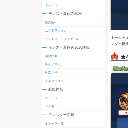
ヴェイン
モンスト夏休み2026
風火輪α
ユグドラシルα
ホーム画
アンドロイドダイナーα
ンダー機
モンスト夏休み2026降臨
全
麗夏映夢
チルサマーナ
佐宗リザ
ダルマツリン
彩獣神祭
カーミラ
ツクモ
モンスター図鑑
全キャラ一覧