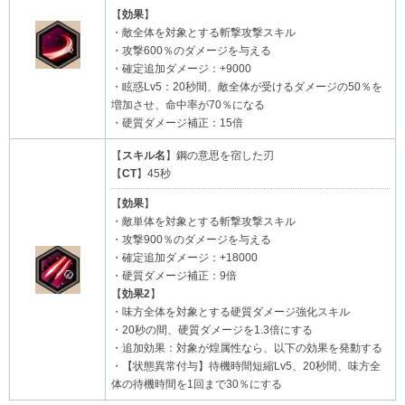
【
効果
】
・敵全体を対象とする斬撃攻撃スキル
・攻撃600％のダメージを与える
・確定追加ダメージ：+9000
・眩惑Lv5：20秒間、敵全体が受けるダメージの50％を
増加させ、命中率が70％になる
・硬質ダメージ補正：15倍
【
スキル名
】鋼の意思を宿した刃
【
CT
】45秒
【
効果
】
・敵単体を対象とする斬撃攻撃スキル
・攻撃900％のダメージを与える
・確定追加ダメージ：+18000
・硬質ダメージ補正：9倍
【
効果2
】
・味方全体を対象とする硬質ダメージ強化スキル
・20秒の間、硬質ダメージを1.3倍にする
・追加効果：対象が煌属性なら、以下の効果を発動する
・【状態異常付与】待機時間短縮Lv5、20秒間、味方全
体の待機時間を1回まで30％にする