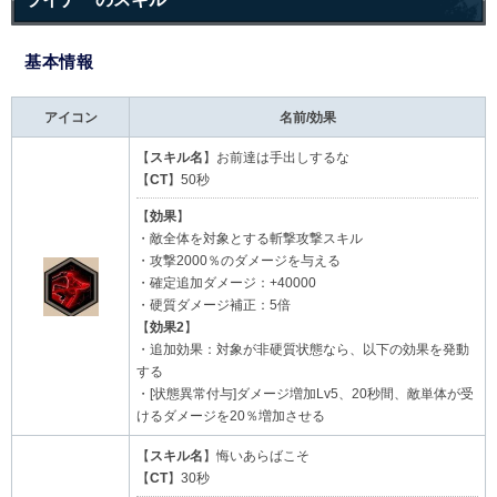
基本情報
アイコン
名前/効果
【
スキル名
】お前達は手出しするな
【
CT
】50秒
【
効果
】
・敵全体を対象とする斬撃攻撃スキル
・攻撃2000％のダメージを与える
・確定追加ダメージ：+40000
・硬質ダメージ補正：5倍
【
効果2
】
・追加効果：対象が非硬質状態なら、以下の効果を発動
する
・[状態異常付与]ダメージ増加Lv5、20秒間、敵単体が受
けるダメージを20％増加させる
【
スキル名
】悔いあらばこそ
【
CT
】30秒