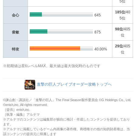
5位
185位
/40
会心
645
5位
98位
/405
俊敏
875
位
29位
/405
特攻
40.00%
位
※初期値は星6レベルMAX、最大値は最大強化時のものです
進撃の巨人ブレイブオーダー攻略トップへ
©諫山創・講談社／「進撃の巨人」The Final Season製作委員会 ©G Holdings Co., Ltd.
©enish,inc. All rights reserved.
［提供］enish,inc.
［執筆・編集］アルテマ
※アルテマのコンテンツは編集部が独自に検討・作成したコンテンツを提供しており
ます。
※アルテマに掲載しているゲーム内画像の著作権、商標権その他の知的財産権は、当
該コンテンツの提供元に帰属します