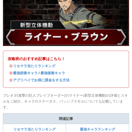
攻略班のおすすめ記事はこちら！
・
リセマラ当たりランキング
・
最強前衛キャラ
/
最強後衛キャラ
・
アプリペイでお得に課金をする方法
ブレオダ(進撃の巨人ブレイブオーダー)のライナー(新型立体機動)の評価とスキ
ルをご紹介。キャラのステータス、パッシブスキルについても記載していま
す。
関連記事
リセマラ当たりランキング
最強キャラランキング