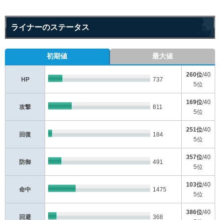
ライナーのステータス
初期値
最大値
260位
/40
HP
737
5位
169位
/40
攻撃
811
5位
251位
/40
回復
184
5位
357位
/40
防御
491
5位
103位
/40
命中
1475
5位
386位
/40
回避
368