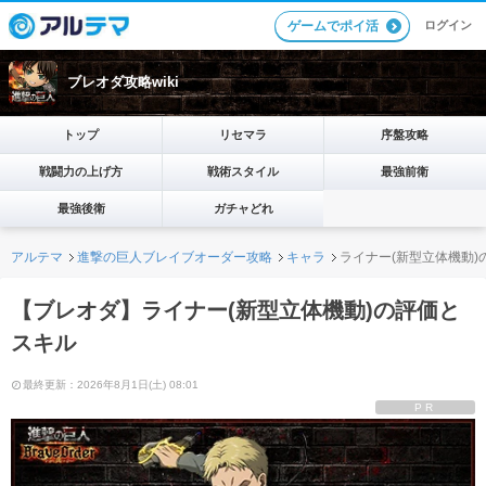
ログイン
ゲームでポイ活
ブレオダ攻略wiki
トップ
リセマラ
序盤攻略
戦闘力の上げ方
戦術スタイル
最強前衛
最強後衛
ガチャどれ
アルテマ
進撃の巨人ブレイブオーダー攻略
キャラ
ライナー(新型立体機動)
【ブレオダ】ライナー(新型立体機動)の評価と
スキル
最終更新：2026年8月1日(土) 08:01
PR