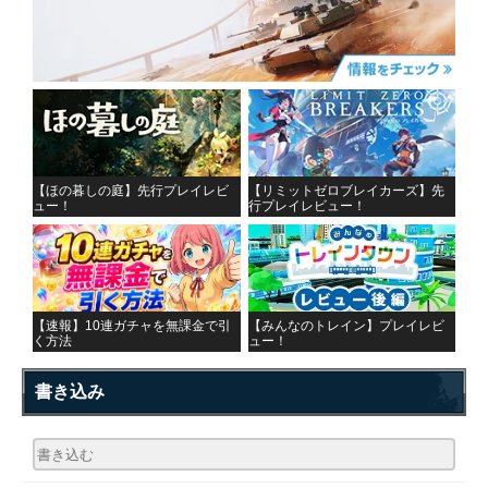
【ほの暮しの庭】先行プレイレビ
【リミットゼロブレイカーズ】先
ュー！
行プレイレビュー！
【速報】10連ガチャを無課金で引
【みんなのトレイン】プレイレビ
く方法
ュー！
書き込み