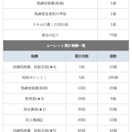
熟練技能書(装備)
1個
熟練度促進剤の雫箱
1個
スキルの書Ⅰの切れ端
1個
連合の証Ⅱ
75個
ルーレット累計報酬一覧
報酬
累計回数
個数
訓練指南書、鉄鉱石箱(★4)
1回
10個
戦技ポイントⅠ
5回
200個
熟練技能書(前衛)
10回
20個
勲章箱(★3)
20回
5個
指令書箱(★1)
30回
20個
巨人殲滅証
40回
10個
訓練指南書、鉄鉱石箱(★5)
60回
10個