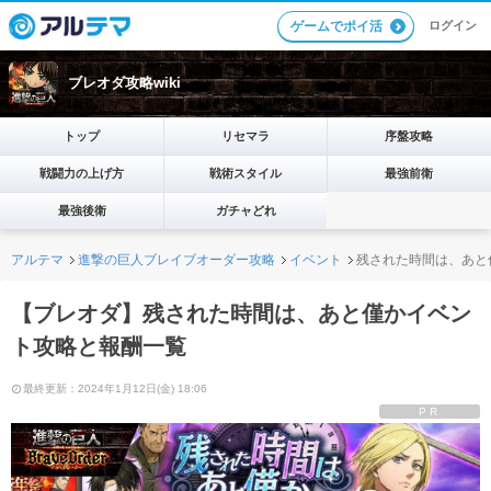
ログイン
ゲームでポイ活
ブレオダ攻略wiki
トップ
リセマラ
序盤攻略
戦闘力の上げ方
戦術スタイル
最強前衛
最強後衛
ガチャどれ
アルテマ
進撃の巨人ブレイブオーダー攻略
イベント
残された時間は、あと
【ブレオダ】残された時間は、あと僅かイベン
ト攻略と報酬一覧
最終更新：2024年1月12日(金) 18:06
PR