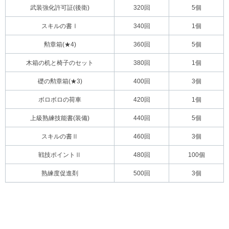
武装強化許可証(後衛)
320回
5個
スキルの書Ⅰ
340回
1個
勲章箱(★4)
360回
5個
木箱の机と椅子のセット
380回
1個
礎の勲章箱(★3)
400回
3個
ボロボロの荷車
420回
1個
上級熟練技能書(装備)
440回
5個
スキルの書Ⅱ
460回
3個
戦技ポイントⅡ
480回
100個
熟練度促進剤
500回
3個