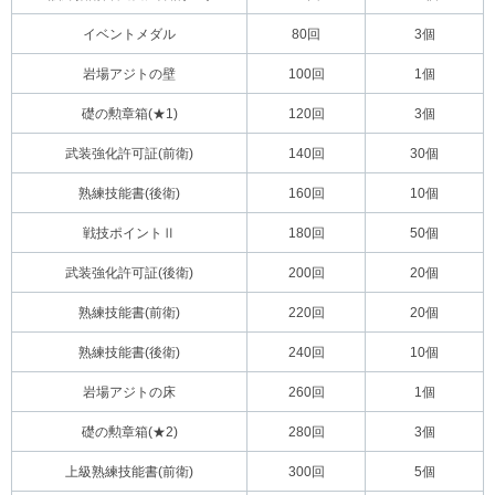
イベントメダル
80回
3個
岩場アジトの壁
100回
1個
礎の勲章箱(★1)
120回
3個
武装強化許可証(前衛)
140回
30個
熟練技能書(後衛)
160回
10個
戦技ポイントⅡ
180回
50個
武装強化許可証(後衛)
200回
20個
熟練技能書(前衛)
220回
20個
熟練技能書(後衛)
240回
10個
岩場アジトの床
260回
1個
礎の勲章箱(★2)
280回
3個
上級熟練技能書(前衛)
300回
5個