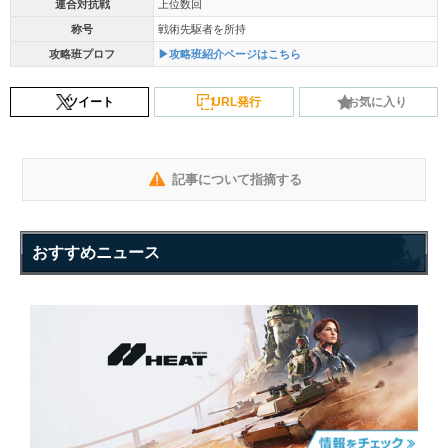
連合対抗戦
上位数回
称号
戦術先駆者を所持
攻略班プロフ
▶攻略班紹介ページはこちら
ツイート
URL発行
お気に入り
記事について指摘する
おすすめニュース