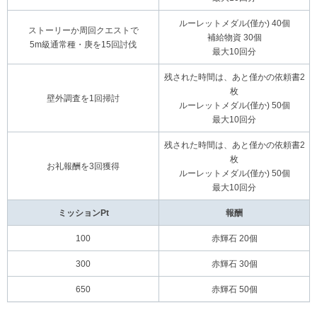
ルーレットメダル(僅か) 40個
ストーリーか周回クエストで
補給物資 30個
5m級通常種・庚を15回討伐
最大10回分
残された時間は、あと僅かの依頼書2
枚
壁外調査を1回掃討
ルーレットメダル(僅か) 50個
最大10回分
残された時間は、あと僅かの依頼書2
枚
お礼報酬を3回獲得
ルーレットメダル(僅か) 50個
最大10回分
ミッションPt
報酬
100
赤輝石 20個
300
赤輝石 30個
650
赤輝石 50個