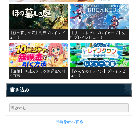
【ほの暮しの庭】先行プレイレビ
【リミットゼロブレイカーズ】先
ュー！
行プレイレビュー！
【速報】10連ガチャを無課金で引
【みんなのトレイン】プレイレビ
く方法
ュー！
書き込み
最新を表示する