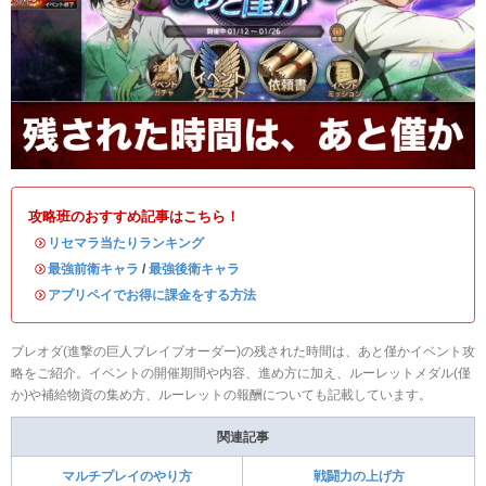
攻略班のおすすめ記事はこちら！
・
リセマラ当たりランキング
・
最強前衛キャラ
/
最強後衛キャラ
・
アプリペイでお得に課金をする方法
ブレオダ(進撃の巨人ブレイブオーダー)の残された時間は、あと僅かイベント攻
略をご紹介。イベントの開催期間や内容、進め方に加え、ルーレットメダル(僅
か)や補給物資の集め方、ルーレットの報酬についても記載しています。
関連記事
マルチプレイのやり方
戦闘力の上げ方