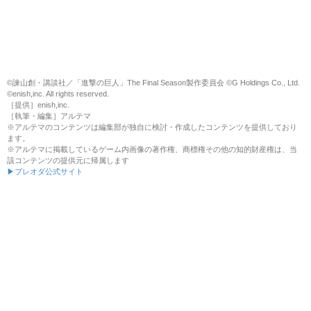
©諫山創・講談社／「進撃の巨人」The Final Season製作委員会 ©G Holdings Co., Ltd.
©enish,inc. All rights reserved.
［提供］enish,inc.
［執筆・編集］アルテマ
※アルテマのコンテンツは編集部が独自に検討・作成したコンテンツを提供しており
ます。
※アルテマに掲載しているゲーム内画像の著作権、商標権その他の知的財産権は、当
該コンテンツの提供元に帰属します
▶ブレオダ公式サイト