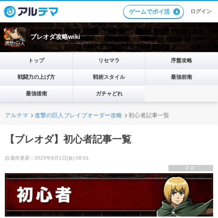
ログイン
ゲームでポイ活
ブレオダ攻略wiki
トップ
リセマラ
序盤攻略
戦闘力の上げ方
戦術スタイル
最強前衛
最強後衛
ガチャどれ
アルテマ
進撃の巨人ブレイブオーダー攻略
初心者記事一覧
【ブレオダ】初心者記事一覧
最終更新：2025年8月1日(金) 08:01
PR