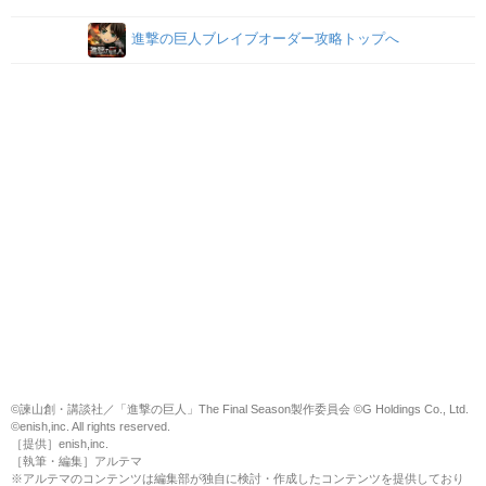
進撃の巨人ブレイブオーダー攻略トップへ
©諫山創・講談社／「進撃の巨人」The Final Season製作委員会 ©G Holdings Co., Ltd.
©enish,inc. All rights reserved.
［提供］enish,inc.
［執筆・編集］アルテマ
※アルテマのコンテンツは編集部が独自に検討・作成したコンテンツを提供しており