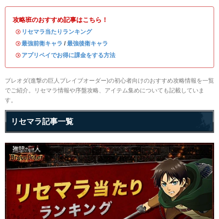
攻略班のおすすめ記事はこちら！
・
リセマラ当たりランキング
・
最強前衛キャラ
/
最強後衛キャラ
・
アプリペイでお得に課金をする方法
ブレオダ(進撃の巨人ブレイブオーダー)の初心者向けのおすすめ攻略情報を一覧
でご紹介。リセマラ情報や序盤攻略、アイテム集めについても記載していま
す。
リセマラ記事一覧