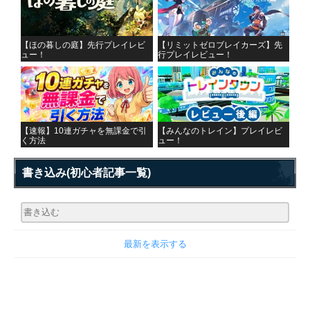
【ほの暮しの庭】先行プレイレビ
【リミットゼロブレイカーズ】先
ュー！
行プレイレビュー！
【速報】10連ガチャを無課金で引
【みんなのトレイン】プレイレビ
く方法
ュー！
書き込み
(初心者記事一覧)
最新を表示する