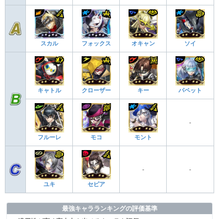
スカル
フォックス
オキャン
ソイ
キャトル
クローザー
キー
パペット
-
フルーレ
モコ
モント
-
-
ユキ
セピア
最強キャラランキングの評価基準