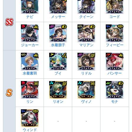
ナビ
メッサー
クイーン
コード
ジョーカー
水着朋子
マリアン
フィービー
水着素羽
ブイ
リドル
パンサー
リン
リオン
ヴィノ
モナ
-
-
-
ウィンド