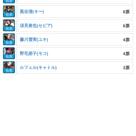
投票
黒谷清(キー)
8票
投票
須見俊也(セピア)
6票
投票
藤川雪実(ユキ)
4票
投票
野毛朋子(モコ)
4票
投票
ルフェル(キャトル)
3票
投票