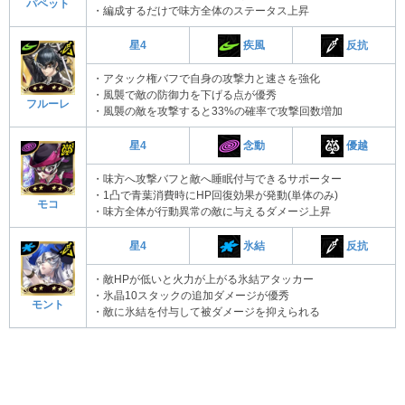
パペット
・編成するだけで味方全体のステータス上昇
疾風
反抗
星4
・アタック権バフで自身の攻撃力と速さを強化
・風襲で敵の防御力を下げる点が優秀
フルーレ
・風襲の敵を攻撃すると33%の確率で攻撃回数増加
念動
優越
星4
・味方へ攻撃バフと敵へ睡眠付与できるサポーター
・1凸で青葉消費時にHP回復効果が発動(単体のみ)
モコ
・味方全体が行動異常の敵に与えるダメージ上昇
氷結
反抗
星4
・敵HPが低いと火力が上がる氷結アタッカー
・氷晶10スタックの追加ダメージが優秀
モント
・敵に氷結を付与して被ダメージを抑えられる