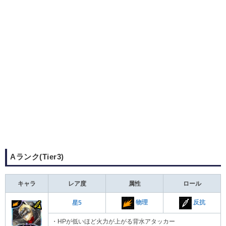
Aランク(Tier3)
キャラ
レア度
属性
ロール
物理
反抗
星5
・HPが低いほど火力が上がる背水アタッカー