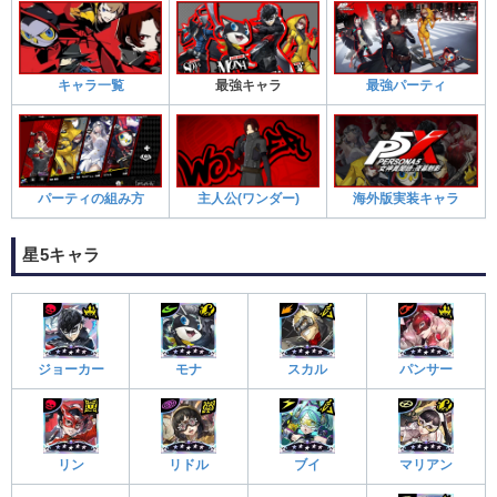
キャラ一覧
最強キャラ
最強パーティ
パーティの組み方
主人公(ワンダー)
海外版実装キャラ
星5キャラ
ジョーカー
モナ
スカル
パンサー
リン
リドル
ブイ
マリアン