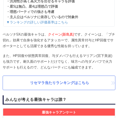
・汎用性が高く高火力を出せるキャラを評価
・星5は無凸、星4は理想凸で評価
・理想パーティでの強さも考慮
・主人公はペルソナに依存しているので対象外
▼ランキングの詳しい評価基準はこちら
ペルソナ5Xの最強キャラは、
クイーン(新島真)
です。クイーンは、「ブチ
切れ」効果で自身を強化するアタッカーで、属性異常付与とHP回復でサ
ポーターとしても活躍できる優秀な性能を持っています。
また、HP回復や状態異常回復、与ダメバフも行えるマリアン(宮下美波)
も強力です。耐久面のサポートだけでなく、味方への与ダメバフで火力
サポートも行えるので、どんなパーティにも編成できます。
リセマラ当たりランキングはこちら
みんなが考える最強キャラは誰？
最強キャラアンケート