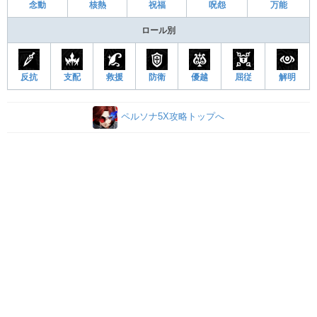
念動
核熱
祝福
呪怨
万能
ロール別
反抗
支配
救援
防衛
優越
屈従
解明
ペルソナ5X攻略トップへ