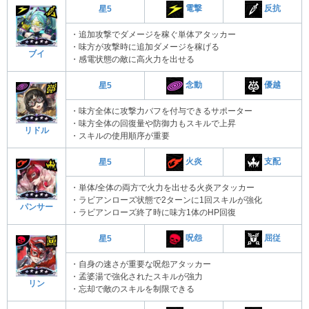
電撃
反抗
星5
・追加攻撃でダメージを稼ぐ単体アタッカー
・味方が攻撃時に追加ダメージを稼げる
ブイ
・感電状態の敵に高火力を出せる
念動
優越
星5
・味方全体に攻撃力バフを付与できるサポーター
・味方全体の回復量や防御力もスキルで上昇
リドル
・スキルの使用順序が重要
火炎
支配
星5
・単体/全体の両方で火力を出せる火炎アタッカー
・ラビアンローズ状態で2ターンに1回スキルが強化
パンサー
・ラビアンローズ終了時に味方1体のHP回復
呪怨
屈従
星5
・自身の速さが重要な呪怨アタッカー
・孟婆湯で強化されたスキルが強力
リン
・忘却で敵のスキルを制限できる