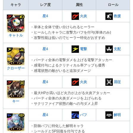
キャラ
レア度
属性
ロール
火炎
救援
星4
・単体と全体で使い分けられるヒーラー
・ヒールしたキャラに攻撃力バフを付与(単体のみ)
キャトル
・攻撃性能は低いのでヒーラー特化がおすすめ
電撃
支配
星4
・パーティ全体の電撃ダメを上げる電撃アタッカー
・感電付与によるクリティカル率アップも優秀
クローザー
・感電状態の敵がいると追加ダメージ
火炎
屈従
星4
・最大HPが高いほど火力が上がる火炎アタッカー
・パーティ全体の火炎ダメージを上げられる
キー
・サクリファイア状態の敵への与ダメ上昇
バフ
解明
星4
・防御バフに特化した解明キャラ
・シールドとSP回復を付与できる