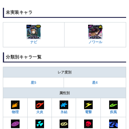
未実装キャラ
ナビ
ノワール
分類別キャラ一覧
レア度別
星5
星4
属性別
物理
火炎
氷結
電撃
疾風