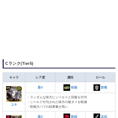
Cランク(Tier5)
キャラ
レア度
属性
ロール
祝福
防衛
星4
・ランダムな味方にシールドと回復を付与
・シールド付与された味方の被ダメを軽減
ユキ
・防御力バフの効果量が高い
呪怨
反抗
星4