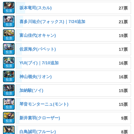
坂本竜司(スカル)
27票
投票
喜多川祐介(フォックス)｜7/24追加
21票
投票
富山佳代(オキャン)
19票
投票
佐原海夕(パペット)
17票
投票
YUI(ブイ)｜7/10追加
16票
投票
神山嶺央(リオン)
16票
投票
加納駿(ソイ)
15票
投票
琴音モンターニュ(モント)
15票
投票
新井素羽(クローザー)
9票
投票
白鳥誠司(フルーレ)
8票