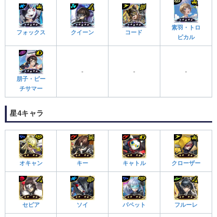
素羽・トロ
フォックス
クイーン
コード
ピカル
-
-
-
朋子・ピー
チサマー
星4キャラ
オキャン
キー
キャトル
クローザー
セピア
ソイ
パペット
フルーレ