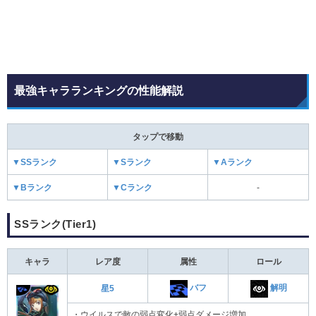
最強キャラランキングの性能解説
タップで移動
▼SSランク
▼Sランク
▼Aランク
▼Bランク
▼Cランク
-
SSランク(Tier1)
キャラ
レア度
属性
ロール
バフ
解明
星5
・ウイルスで敵の弱点変化+弱点ダメージ増加