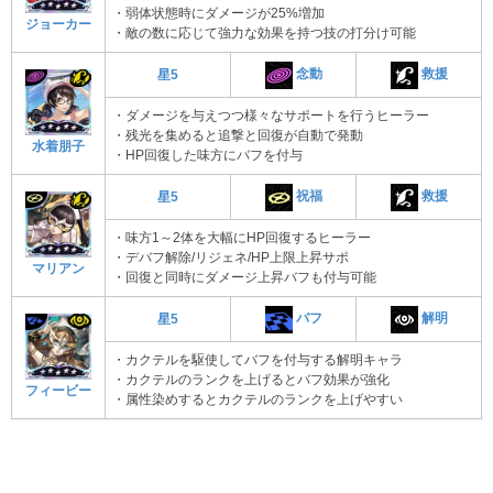
・弱体状態時にダメージが25%増加
ジョーカー
・敵の数に応じて強力な効果を持つ技の打分け可能
念動
救援
星5
・ダメージを与えつつ様々なサポートを行うヒーラー
・残光を集めると追撃と回復が自動で発動
水着朋子
・HP回復した味方にバフを付与
祝福
救援
星5
・味方1～2体を大幅にHP回復するヒーラー
・デバフ解除/リジェネ/HP上限上昇サポ
マリアン
・回復と同時にダメージ上昇バフも付与可能
バフ
解明
星5
・カクテルを駆使してバフを付与する解明キャラ
・カクテルのランクを上げるとバフ効果が強化
フィービー
・属性染めするとカクテルのランクを上げやすい