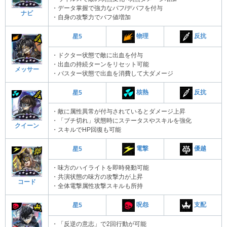
・データ掌握で強力なバフ/デバフを付与
ナビ
・自身の攻撃力でバフ値増加
物理
反抗
星5
・ドクター状態で敵に出血を付与
・出血の持続ターンをリセット可能
メッサー
・バスター状態で出血を消費して大ダメージ
核熱
反抗
星5
・敵に属性異常が付与されているとダメージ上昇
・「ブチ切れ」状態時にステータスやスキルを強化
クイーン
・スキルでHP回復も可能
電撃
優越
星5
・味方のハイライトを即時発動可能
・共演状態の味方の攻撃力が上昇
コード
・全体電撃属性攻撃スキルも所持
呪怨
支配
星5
・「反逆の意志」で2回行動が可能