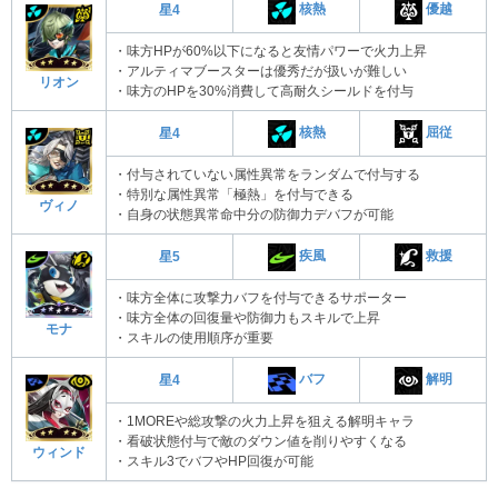
核熱
優越
星4
・味方HPが60%以下になると友情パワーで火力上昇
・アルティマブースターは優秀だが扱いが難しい
リオン
・味方のHPを30%消費して高耐久シールドを付与
核熱
屈従
星4
・付与されていない属性異常をランダムで付与する
・特別な属性異常「極熱」を付与できる
ヴィノ
・自身の状態異常命中分の防御力デバフが可能
疾風
救援
星5
・味方全体に攻撃力バフを付与できるサポーター
・味方全体の回復量や防御力もスキルで上昇
モナ
・スキルの使用順序が重要
バフ
解明
星4
・1MOREや総攻撃の火力上昇を狙える解明キャラ
・看破状態付与で敵のダウン値を削りやすくなる
ウィンド
・スキル3でバフやHP回復が可能