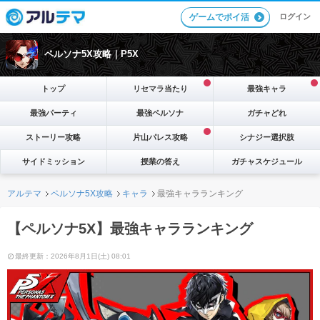
ログイン
ゲームでポイ活
ペルソナ5X攻略｜P5X
トップ
リセマラ当たり
最強キャラ
最強パーティ
最強ペルソナ
ガチャどれ
ストーリー攻略
片山パレス攻略
シナジー選択肢
サイドミッション
授業の答え
ガチャスケジュール
アルテマ
ペルソナ5X攻略
キャラ
最強キャラランキング
【ペルソナ5X】最強キャラランキング
最終更新：2026年8月1日(土) 08:01