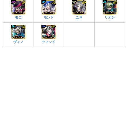
モコ
モント
ユキ
リオン
ヴィノ
ウィンド