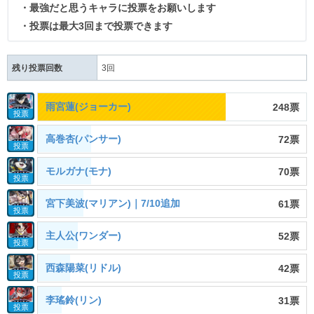
・最強だと思うキャラに投票をお願いします
・投票は最大3回まで投票できます
残り投票回数
3
回
雨宮蓮(ジョーカー)
248票
投票
高巻杏(パンサー)
72票
投票
モルガナ(モナ)
70票
投票
宮下美波(マリアン)｜7/10追加
61票
投票
主人公(ワンダー)
52票
投票
西森陽菜(リドル)
42票
投票
李瑤鈴(リン)
31票
投票