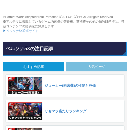
©Perfect World Adapted from Persona5 🄫ATLUS. 🄫SEGA. All rights reserved.
※アルテマに掲載しているゲーム内画像の著作権、商標権その他の知的財産権は、当
該コンテンツの提供元に帰属します
▶ペルソナ5X公式サイト
ペルソナ5Xの注目記事
おすすめ記事
人気ページ
ジョーカー(雨宮蓮)の性能と評価
リセマラ当たりランキング