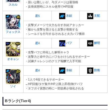
・扱いは難しいが、与ダメージは最強格
スカル
・反発状態時にスキル使用でHP回復
氷結
支配
星5
・反撃ダメージで火力を出す氷結アタッカー
・敵から攻撃を受けると反撃が発動する
フォックス
・シールドを付与する/されると火力バフ獲得
バフ
解明
星4
・攻撃バフに特化した解明キャラ
・攻撃力と命中力にバフをかけられるサポーター
オキャン
・試練チャレンジのクリア報酬で入手可能
氷結
防衛
星4
・1人で4役できるサポーター
→HP回復/タゲ集中/HP上限上昇/防御デバフ
ソイ
・タフガイ状態の時に一部効果が強化される
Bランク(Tier4)